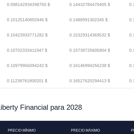
0.098142934398755 $
0.14432784470405 $
0.
0.10125140855946 $
0.1488991302345 $
0.
0.10423933771282 $
0.15329314369532 $
0.
0.10702333411947 $
0.15738725605804 $
0.
0.10979956094242 $
0.16146994256238 $
0.
0.11238781800201 $
0.16527620294413 $
0.
iberty Financial para 2028
PRECIO MÍNIMO
PRECIO MÁXIMO
P