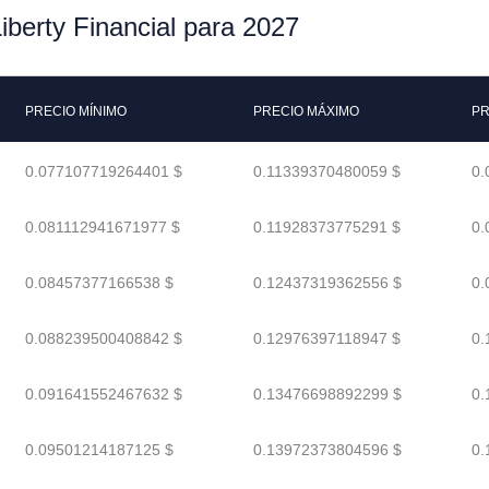
iberty Financial para 2027
PRECIO MÍNIMO
PRECIO MÁXIMO
PR
0.077107719264401 $
0.11339370480059 $
0.
0.081112941671977 $
0.11928373775291 $
0.
0.08457377166538 $
0.12437319362556 $
0.
0.088239500408842 $
0.12976397118947 $
0.
0.091641552467632 $
0.13476698892299 $
0.
0.09501214187125 $
0.13972373804596 $
0.