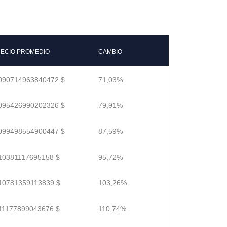
ECIO PROMEDIO
CAMBIO
090714963840472 $
71,03%
095426990202326 $
79,91%
099498554900447 $
87,59%
10381117695158 $
95,72%
10781359113839 $
103,26%
11177899043676 $
110,74%