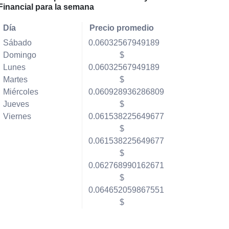
Financial para la semana
Día
Precio promedio
Sábado
0.06032567949189
Domingo
$
Lunes
0.06032567949189
Martes
$
Miércoles
0.060928936286809
Jueves
$
Viernes
0.061538225649677
$
0.061538225649677
$
0.062768990162671
$
0.064652059867551
$