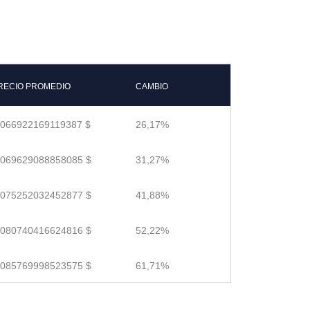
RECIO PROMEDIO
CAMBIO
.066922169119387 $
26,17%
.069629088858085 $
31,27%
.075252032452877 $
41,88%
.080740416624816 $
52,22%
.085769998523575 $
61,71%