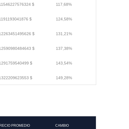
11546227576324 $
117,68%
1191193041876 $
124,58%
12263451495626 $
131,21%
12590980484643 $
137,38%
1291759540499 $
143,54%
1322209623553 $
149,28%
RECIO PROMEDIO
CAMBIO