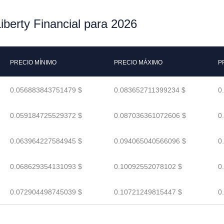
iberty Financial para 2026
PRECIO MÍNIMO
PRECIO MÁXIMO
P
0.056883843751479 $
0.083652711399234 $
0
0.059184725529372 $
0.087036361072606 $
0
0.063964227584945 $
0.094065040566096 $
0
0.068629354131093 $
0.10092552078102 $
0
0.072904498745039 $
0.10721249815447 $
0