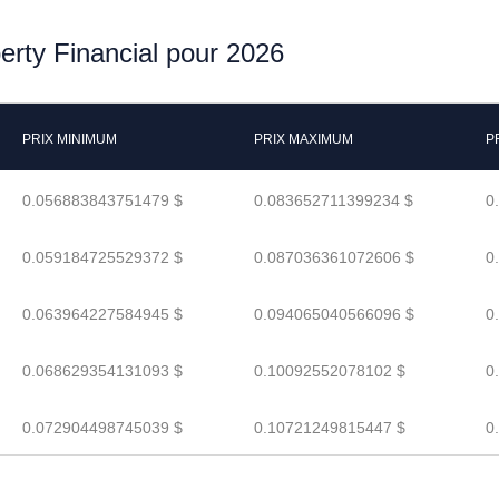
berty Financial pour 2026
PRIX MINIMUM
PRIX MAXIMUM
P
0.056883843751479 $
0.083652711399234 $
0
0.059184725529372 $
0.087036361072606 $
0
0.063964227584945 $
0.094065040566096 $
0
0.068629354131093 $
0.10092552078102 $
0
0.072904498745039 $
0.10721249815447 $
0