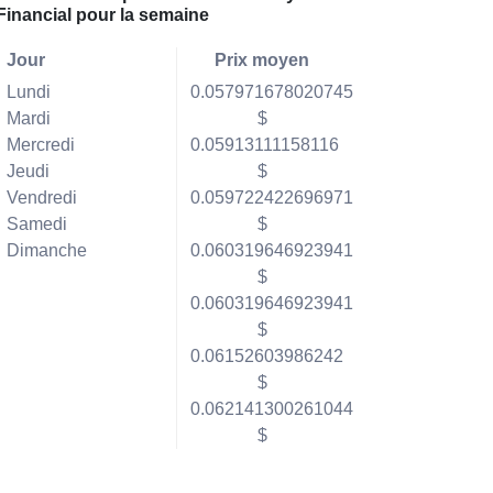
Financial pour la semaine
Jour
Prix moyen
Lundi
0.057971678020745
Mardi
$
Mercredi
0.05913111158116
Jeudi
$
Vendredi
0.059722422696971
Samedi
$
Dimanche
0.060319646923941
$
0.060319646923941
$
0.06152603986242
$
0.062141300261044
$