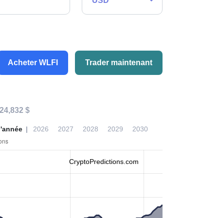
USD
Acheter WLFI
Trader maintenant
24,832 $
l'année
2026
2027
2028
2029
2030
CryptoPredictions.com