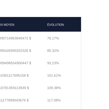
IX MOYEN
ÉVOLUTION
090714963840472 $
76,17%
095426990202326 $
85,32%
099498554900447 $
93,23%
10381117695158 $
101,61%
10781359113839 $
109,38%
11177899043676 $
117,08%