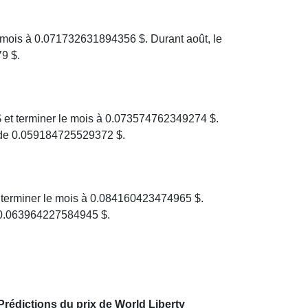
 mois à 0.071732631894356 $. Durant août, le
9 $.
 et terminer le mois à 0.073574762349274 $.
 de 0.059184725529372 $.
 terminer le mois à 0.084160423474965 $.
e 0.063964227584945 $.
Prédictions du prix de World Liberty