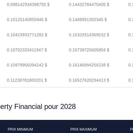
0.098142934398755 $
0.14432784470405 $
0.
0.10125140855946 $
0.1488991302345 $
0.
0.10423933771282 $
0.15329314369532 $
0.
0.10702333411947 $
0.15738725605804 $
0.
0.10979956094242 $
0.16146994256238 $
0.
0.11238781800201 $
0.16527620294413 $
0.
berty Financial pour 2028
PRIX MINIMUM
PRIX MAXIMUM
P