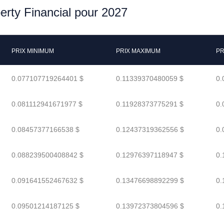
berty Financial pour 2027
PRIX MINIMUM
PRIX MAXIMUM
PR
0.077107719264401 $
0.11339370480059 $
0.
0.081112941671977 $
0.11928373775291 $
0.
0.08457377166538 $
0.12437319362556 $
0.
0.088239500408842 $
0.12976397118947 $
0.
0.091641552467632 $
0.13476698892299 $
0.
0.09501214187125 $
0.13972373804596 $
0.