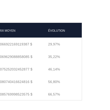
RIX MOYEN
ÉVOLUTION
.066922169119387 $
29,97%
.069629088858085 $
35,22%
.075252032452877 $
46,14%
.080740416624816 $
56,80%
.085769998523575 $
66,57%