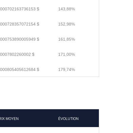
.000702163736153 $
143,88%
.000728357072154 $
152,98%
.000753890005949 $
161,85%
.0007802260002 $
171,00%
.000805405612684 $
179,74%
RIX MOYEN
ÉVOLUTION