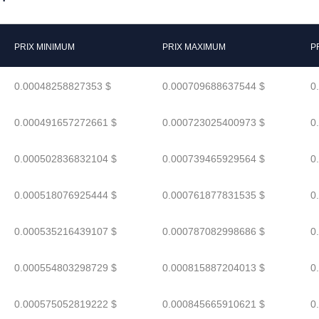
PRIX MINIMUM
PRIX MAXIMUM
P
0.00048258827353 $
0.000709688637544 $
0
0.000491657272661 $
0.000723025400973 $
0
0.000502836832104 $
0.000739465929564 $
0
0.000518076925444 $
0.000761877831535 $
0
0.000535216439107 $
0.000787082998686 $
0
0.000554803298729 $
0.000815887204013 $
0
0.000575052819222 $
0.000845665910621 $
0