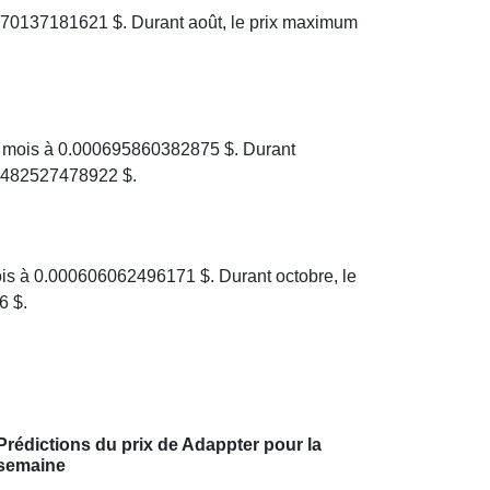
370137181621 $. Durant août, le prix maximum
e mois à 0.000695860382875 $. Durant
00482527478922 $.
is à 0.000606062496171 $. Durant octobre, le
6 $.
Prédictions du prix de Adappter pour la
semaine