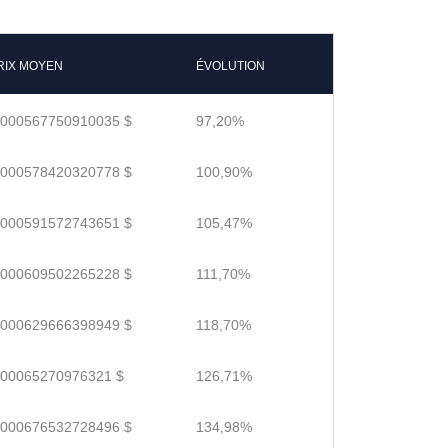
RIX MOYEN
ÉVOLUTION
.000567750910035 $
97,20%
.000578420320778 $
100,90%
.000591572743651 $
105,47%
.000609502265228 $
111,70%
.000629666398949 $
118,70%
.00065270976321 $
126,71%
.000676532728496 $
134,98%