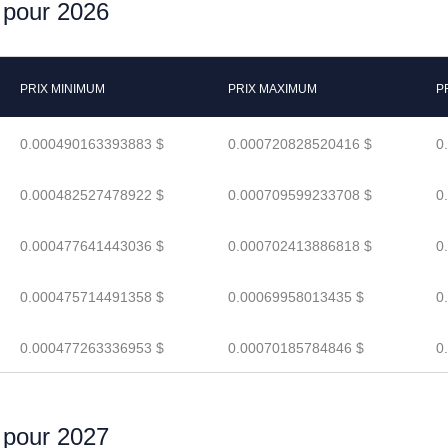
r pour 2026
PRIX MINIMUM
PRIX MAXIMUM
P
0.000490163393883 $
0.000720828520416 $
0
0.000482527478922 $
0.000709599233708 $
0
0.000477641443036 $
0.000702413886818 $
0
0.000475714491358 $
0.00069958013435 $
0
0.000477263336953 $
0.00070185784846 $
0
r pour 2027