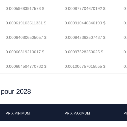
0.00059683917573 $
0.000877704670192 $
0
0.000619103511331 $
0.000910446340193 $
0
0.000640806505057 $
0.000942362507437 $
0
0.00066319210017 $
0.00097528250025 $
0
0.000684594770782 $
0.001006757015855 $
0
r pour 2028
PRIX MINIMUM
PRIX MAXIMUM
P