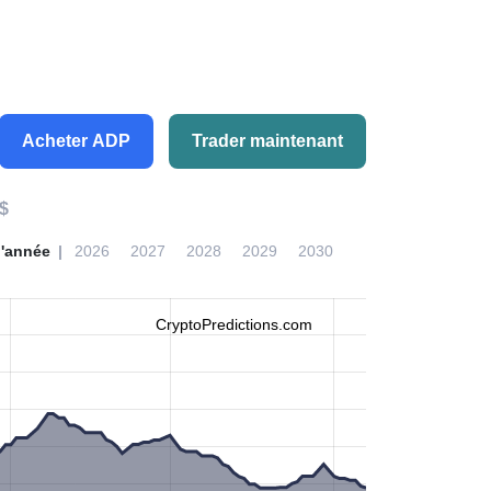
Acheter ADP
Trader maintenant
 $
l'année
2026
2027
2028
2029
2030
CryptoPredictions.com