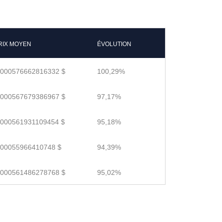
RIX MOYEN
ÉVOLUTION
.000576662816332 $
100,29%
.000567679386967 $
97,17%
.000561931109454 $
95,18%
.00055966410748 $
94,39%
.000561486278768 $
95,02%