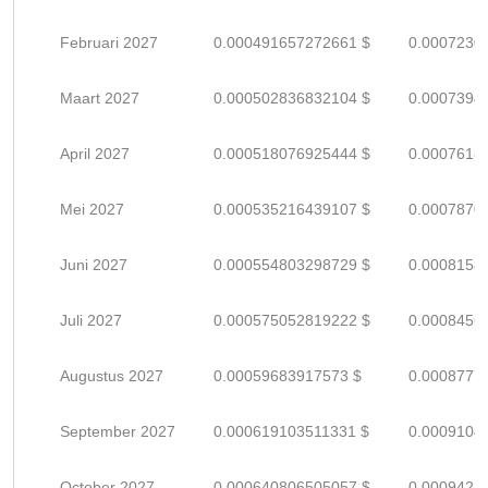
Februari 2027
0.000491657272661 $
0.0007230
Maart 2027
0.000502836832104 $
0.0007394
April 2027
0.000518076925444 $
0.0007618
Mei 2027
0.000535216439107 $
0.0007870
Juni 2027
0.000554803298729 $
0.0008158
Juli 2027
0.000575052819222 $
0.0008456
Augustus 2027
0.00059683917573 $
0.0008777
September 2027
0.000619103511331 $
0.0009104
October 2027
0.000640806505057 $
0.0009423