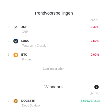
Trendvoorspellingen
24h %
1.
XRP
-3,30%
XRP
2.
LUNC
-2,50%
Terra Luna Classic
3.
BTC
-0,60%
Bitcoin
Laat meer zien
Winnaars
24h %
1.
DOGESTR
6,679,707,61%
Doge Strategy