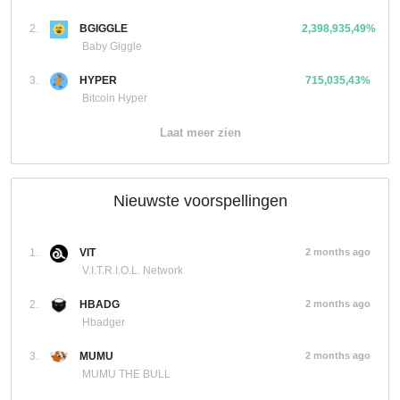
2.
BGIGGLE
2,398,935,49%
Baby Giggle
3.
HYPER
715,035,43%
Bitcoin Hyper
Laat meer zien
Nieuwste voorspellingen
1.
VIT
2 months ago
V.I.T.R.I.O.L. Network
2.
HBADG
2 months ago
Hbadger
3.
MUMU
2 months ago
MUMU THE BULL