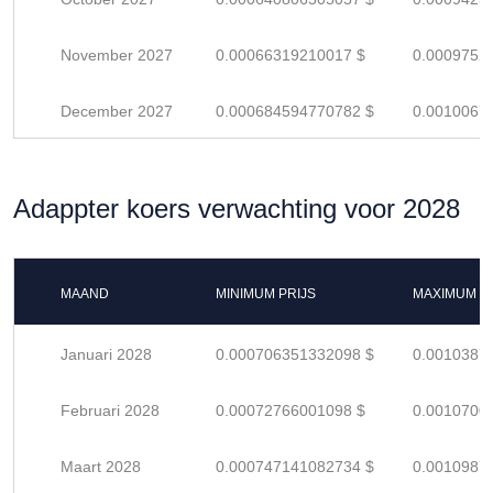
November 2027
0.00066319210017 $
0.0009752
December 2027
0.000684594770782 $
0.0010067
Adappter koers verwachting voor 2028
MAAND
MINIMUM PRIJS
MAXIMUM P
Januari 2028
0.000706351332098 $
0.0010387
Februari 2028
0.00072766001098 $
0.0010700
Maart 2028
0.000747141082734 $
0.0010987