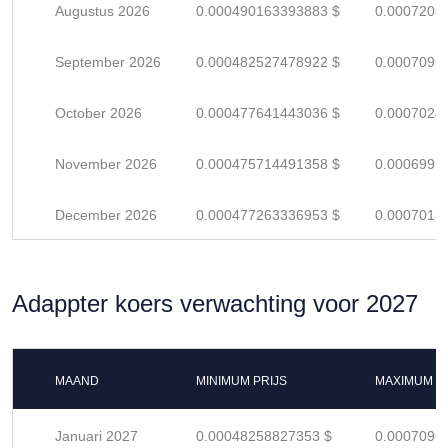
Augustus 2026
0.000490163393883 $
0.0007208
September 2026
0.000482527478922 $
0.0007095
October 2026
0.000477641443036 $
0.0007024
November 2026
0.000475714491358 $
0.0006995
December 2026
0.000477263336953 $
0.0007018
Adappter koers verwachting voor 2027
MAAND
MINIMUM PRIJS
MAXIMUM P
Januari 2027
0.00048258827353 $
0.0007096