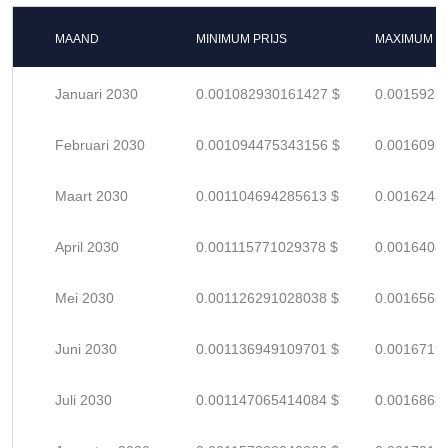
MAAND
MINIMUM PRIJS
MAXIMUM P
Januari 2030
0.001082930161427 $
0.0015925
Februari 2030
0.001094475343156 $
0.0016095
Maart 2030
0.001104694285613 $
0.0016245
April 2030
0.001115771029378 $
0.0016408
Mei 2030
0.001126291028038 $
0.0016563
Juni 2030
0.001136949109701 $
0.0016719
Juli 2030
0.001147065414084 $
0.0016868