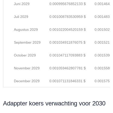
Juni 2029
0.000995676852133 $
0.0014642
Juli 2029
0.001008783530959 $
0.0014835
Augustus 2029
0.001022004520159 $
0.0015029
September 2029
0.001034911876075 $
0.0015219
October 2029
0.001047117093883 $
0.0015398
November 2029
0.001059462807781 $
0.0015580
December 2029
0.001071131846331 $
0.0015751
Adappter koers verwachting voor 2030