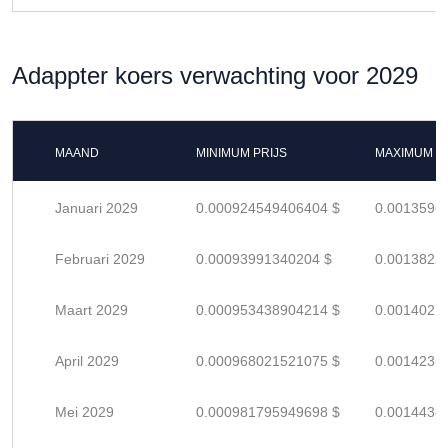
Adappter koers verwachting voor 2029
MAAND
MINIMUM PRIJS
MAXIMUM P
Januari 2029
0.000924549406404 $
0.0013596
Februari 2029
0.00093991340204 $
0.0013822
Maart 2029
0.000953438904214 $
0.0014021
April 2029
0.000968021521075 $
0.0014235
Mei 2029
0.000981795949698 $
0.0014438