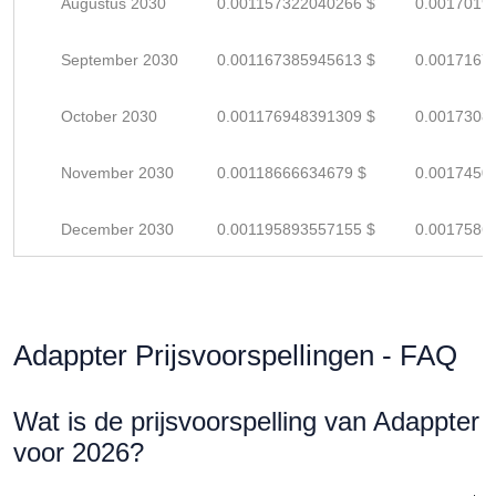
Augustus 2030
0.001157322040266 $
0.0017019
September 2030
0.001167385945613 $
0.0017167
October 2030
0.001176948391309 $
0.0017308
November 2030
0.00118666634679 $
0.0017450
December 2030
0.001195893557155 $
0.0017586
Adappter Prijsvoorspellingen - FAQ
Wat is de prijsvoorspelling van Adappter
voor 2026?