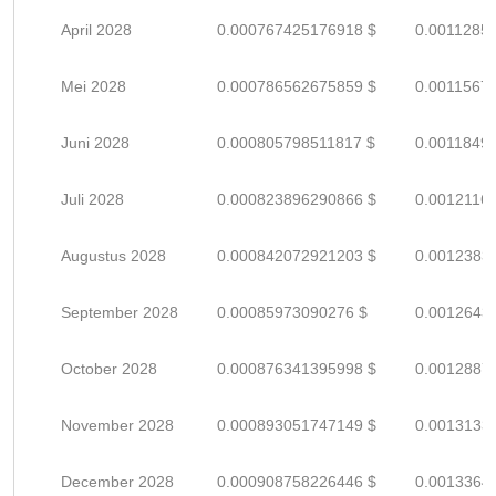
April 2028
0.000767425176918 $
0.0011285
Mei 2028
0.000786562675859 $
0.0011567
Juni 2028
0.000805798511817 $
0.0011849
Juli 2028
0.000823896290866 $
0.0012116
Augustus 2028
0.000842072921203 $
0.0012383
September 2028
0.00085973090276 $
0.0012643
October 2028
0.000876341395998 $
0.0012887
November 2028
0.000893051747149 $
0.0013133
December 2028
0.000908758226446 $
0.0013364