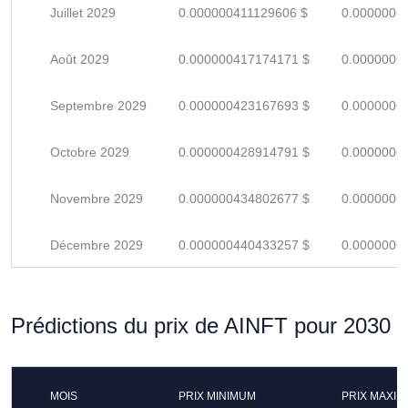
Juillet 2029
0.000000411129606 $
0.0000006
Août 2029
0.000000417174171 $
0.0000006
Septembre 2029
0.000000423167693 $
0.0000006
Octobre 2029
0.000000428914791 $
0.0000006
Novembre 2029
0.000000434802677 $
0.0000006
Décembre 2029
0.000000440433257 $
0.0000006
Prédictions du prix de AINFT pour 2030
MOIS
PRIX MINIMUM
PRIX MAXI