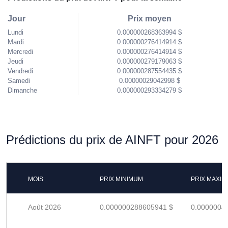
Jour
Prix moyen
Lundi
0.000000268363994 $
Mardi
0.000000276414914 $
Mercredi
0.000000276414914 $
Jeudi
0.000000279179063 $
Vendredi
0.000000287554435 $
Samedi
0.00000029042998 $
Dimanche
0.000000293334279 $
Prédictions du prix de AINFT pour 2026
MOIS
PRIX MINIMUM
PRIX MAXI
Août 2026
0.000000288605941 $
0.0000004