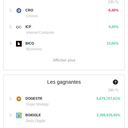
24h %
1.
CRO
-0,40%
Cronos
2.
ICP
4,40%
Internet Computer
3.
BICO
33,00%
Biconomy
Afficher plus
Les gagnantes
24h %
1.
DOGESTR
6,679,707,61%
Doge Strategy
2.
BGIGGLE
2,398,935,49%
Baby Giggle