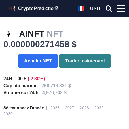
USD
AINFT
NFT
0.000000271458 $
Acheter NFT
Trader maintenant
24H
00 $
(-2,30%)
Cap. de marché :
268,713,331 $
Volume sur 24 h :
4,976,742 $
Sélectionnez l'année
2026
2027
2028
2029
2030