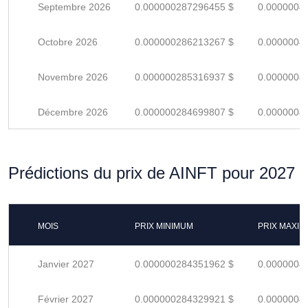
Septembre 2026
0.000000287296455 $
0.0000004
Octobre 2026
0.000000286213267 $
0.0000004
Novembre 2026
0.000000285316937 $
0.0000004
Décembre 2026
0.000000284699807 $
0.0000004
Prédictions du prix de AINFT pour 2027
MOIS
PRIX MINIMUM
PRIX MAXI
Janvier 2027
0.000000284351962 $
0.0000004
Février 2027
0.000000284329921 $
0.0000004