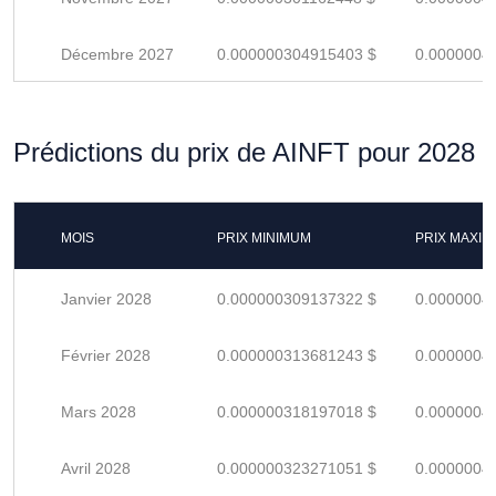
Décembre 2027
0.000000304915403 $
0.0000004
Prédictions du prix de AINFT pour 2028
MOIS
PRIX MINIMUM
PRIX MAXI
Janvier 2028
0.000000309137322 $
0.0000004
Février 2028
0.000000313681243 $
0.0000004
Mars 2028
0.000000318197018 $
0.0000004
Avril 2028
0.000000323271051 $
0.0000004