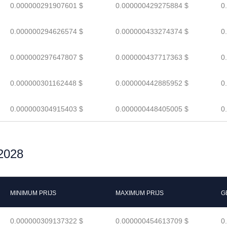
0.000000291907601 $
0.000000429275884 $
0
0.000000294626574 $
0.000000433274374 $
0
0.000000297647807 $
0.000000437717363 $
0
0.000000301162448 $
0.000000442885952 $
0
0.000000304915403 $
0.000000448405005 $
0
2028
MINIMUM PRIJS
MAXIMUM PRIJS
G
0.000000309137322 $
0.000000454613709 $
0