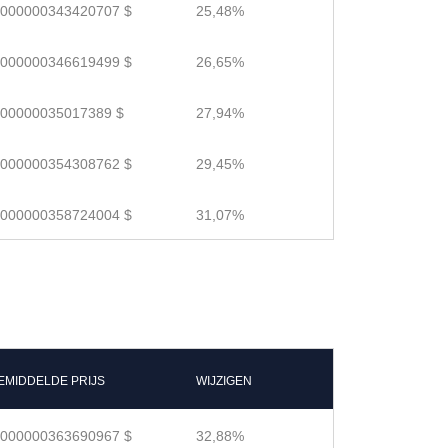
.000000343420707 $
25,48%
.000000346619499 $
26,65%
.00000035017389 $
27,94%
.000000354308762 $
29,45%
.000000358724004 $
31,07%
EMIDDELDE PRIJS
WIJZIGEN
.000000363690967 $
32,88%