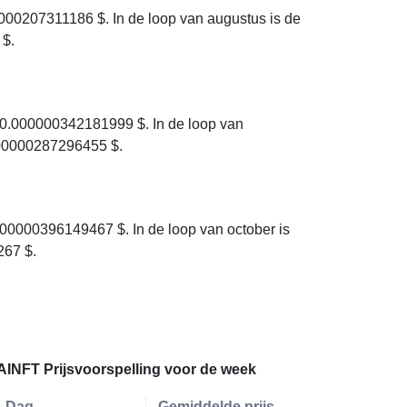
00207311186 $. In de loop van augustus is de
 $.
0.000000342181999 $. In de loop van
000000287296455 $.
00000396149467 $. In de loop van october is
267 $.
AINFT Prijsvoorspelling voor de week
Dag
Gemiddelde prijs