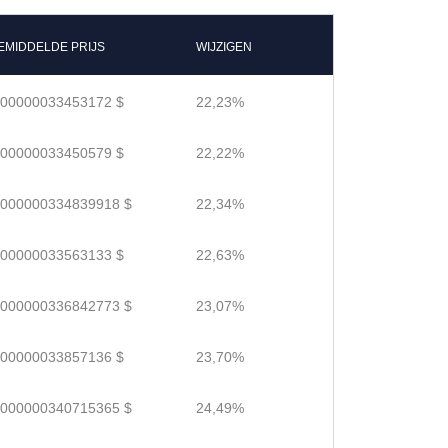
EMIDDELDE PRIJS
WIJZIGEN
.00000033453172 $
22,23%
.00000033450579 $
22,22%
.000000334839918 $
22,34%
.00000033563133 $
22,63%
.000000336842773 $
23,07%
.00000033857136 $
23,70%
.000000340715365 $
24,49%