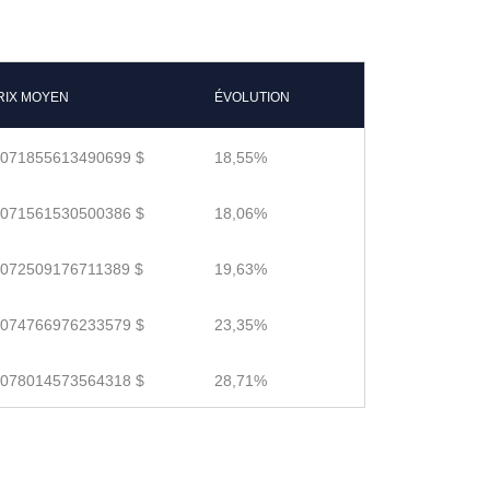
RIX MOYEN
ÉVOLUTION
.071855613490699 $
18,55%
.071561530500386 $
18,06%
.072509176711389 $
19,63%
.074766976233579 $
23,35%
.078014573564318 $
28,71%