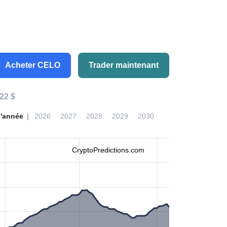
Acheter CELO
Trader maintenant
22 $
l'année
2026
2027
2028
2029
2030
CryptoPredictions.com