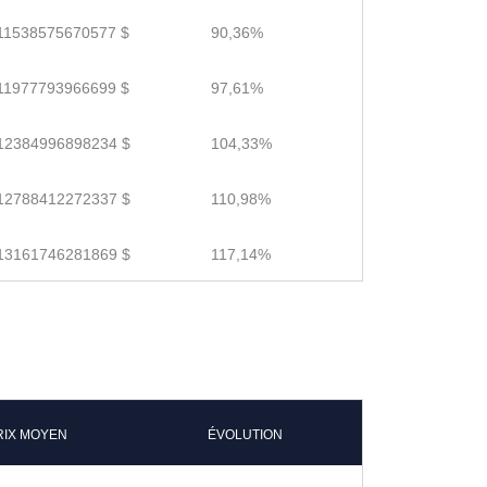
11538575670577 $
90,36%
11977793966699 $
97,61%
12384996898234 $
104,33%
12788412272337 $
110,98%
13161746281869 $
117,14%
RIX MOYEN
ÉVOLUTION