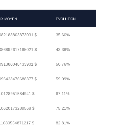
IX MOYEN
ÉVOLUTION
082188803873031 $
35,60%
086892617185021 $
43,36%
091380048433901 $
50,76%
096428476688377 $
59,09%
10128951584941 $
67,11%
10620173289568 $
75,21%
11080554871217 $
82,81%