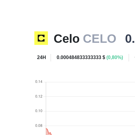
Celo
CELO
0
24H
0.000484833333333 $
(0,80%)