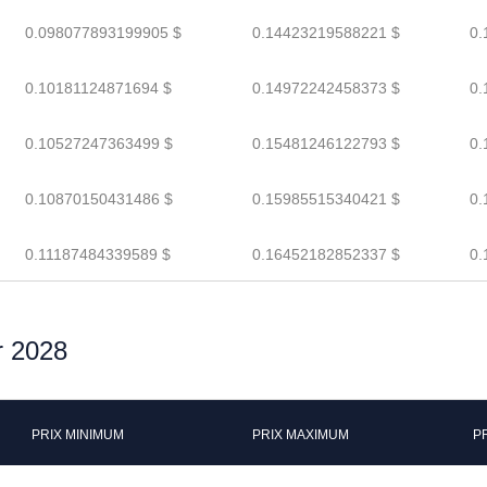
0.098077893199905 $
0.14423219588221 $
0.
0.10181124871694 $
0.14972242458373 $
0.
0.10527247363499 $
0.15481246122793 $
0.
0.10870150431486 $
0.15985515340421 $
0.
0.11187484339589 $
0.16452182852337 $
0.
r 2028
PRIX MINIMUM
PRIX MAXIMUM
P