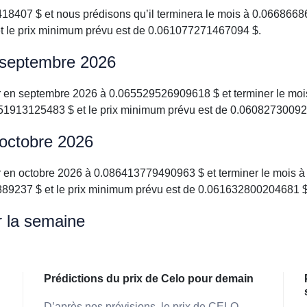
407 $ et nous prédisons qu’il terminera le mois à 0.0668668
 le prix minimum prévu est de 0.061077271467094 $.
r septembre 2026
r en septembre 2026 à 0.065529526909618 $ et terminer le mo
51913125483 $ et le prix minimum prévu est de 0.06082730092
 octobre 2026
 en octobre 2026 à 0.086413779490963 $ et terminer le mois à
9237 $ et le prix minimum prévu est de 0.061632800204681 $
r la semaine
Prédictions du prix de Celo pour demain
D’après nos prévisions, le prix de CELO