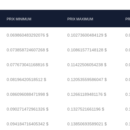
PRIX MINIMUM
PRIX MAXIMUM
PR
0.069860483292076 $
0.10273600484129 $
0.
0.073858724607268 $
0.10861577148128 $
0.
0.077673041168816 $
0.11422506054238 $
0.
0.08196420518512 $
0.12053559586047 $
0.
0.086096088471998 $
0.12661189481176 $
0.
0.090271472961326 $
0.1327521661196 $
0.
0.094184716405342 $
0.13850693589021 $
0.