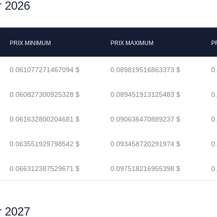
r 2026
PRIX MINIMUM
PRIX MAXIMUM
P
0.061077271467094 $
0.089819516863373 $
0
0.060827300925328 $
0.089451913125483 $
0
0.061632800204681 $
0.090636470889237 $
0
0.063551929798542 $
0.093458720291974 $
0
0.066312387529671 $
0.097518216955398 $
0
r 2027