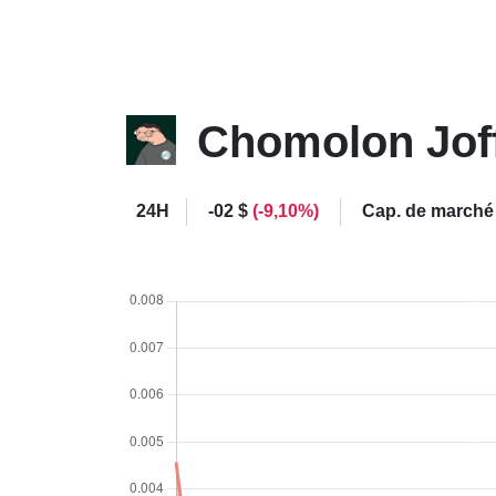
Chomolon Jof
24H
-02 $
(-9,10%)
Cap. de marché