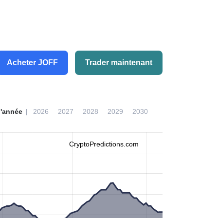
Acheter JOFF
Trader maintenant
l'année
2026
2027
2028
2029
2030
CryptoPredictions.com