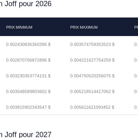
n Joff pour 2026
PRIX MINIMUM
PRIX MAXIMUM
P
0.002430836360396 $
0.003574759353523 $
0
0.002870706872896 $
0.004221627754259 $
0
0.003230353774131 $
0.004750520256075 $
0
0.003548589803602 $
0.005218514417062 $
0
0.003815902343547 $
0.005611621093452 $
0
n Joff pour 2027