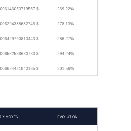
.006146050719537 $
269,22%
.006294338682745 $
278,13%
.006429790810443 $
286,27%
.006562538630733 $
294,24%
.006684421840165 $
301,56%
RIX MOYEN
ÉVOLUTION