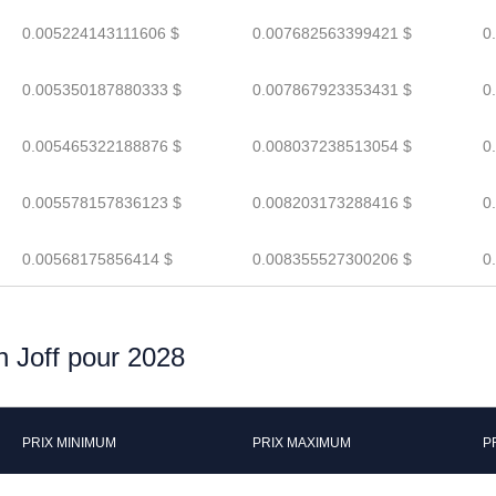
0.005224143111606 $
0.007682563399421 $
0
0.005350187880333 $
0.007867923353431 $
0
0.005465322188876 $
0.008037238513054 $
0
0.005578157836123 $
0.008203173288416 $
0
0.00568175856414 $
0.008355527300206 $
0
n Joff pour 2028
PRIX MINIMUM
PRIX MAXIMUM
P