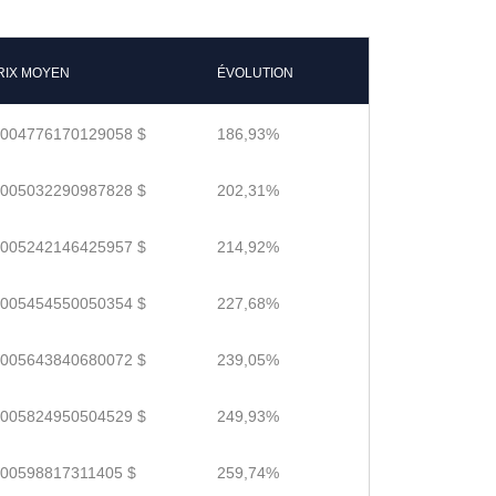
RIX MOYEN
ÉVOLUTION
.004776170129058 $
186,93%
.005032290987828 $
202,31%
.005242146425957 $
214,92%
.005454550050354 $
227,68%
.005643840680072 $
239,05%
.005824950504529 $
249,93%
.00598817311405 $
259,74%