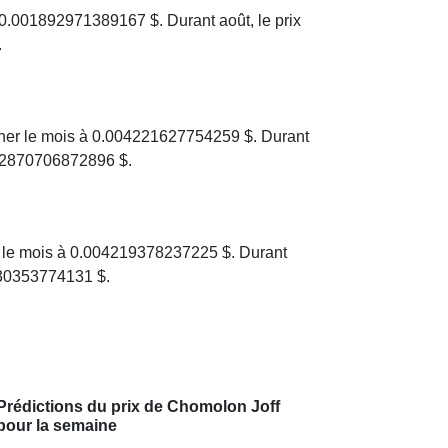
0.001892971389167 $. Durant août, le prix
.
ner le mois à 0.004221627754259 $. Durant
002870706872896 $.
r le mois à 0.004219378237225 $. Durant
230353774131 $.
Prédictions du prix de Chomolon Joff
pour la semaine