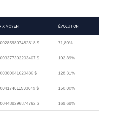
RIX MOYEN
ÉVOLUTION
.002859807482818 $
71,80%
.003377302203407 $
102,89%
.00380041620486 $
128,31%
.004174811533649 $
150,80%
.004489296874762 $
169,69%