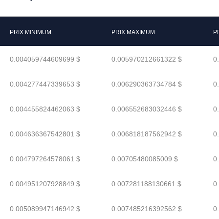
PRIX MINIMUM
PRIX MAXIMUM
P
0.004059744609699 $
0.005970212661322 $
0
0.004277447339653 $
0.006290363734784 $
0
0.004455824462063 $
0.006552683032446 $
0
0.004636367542801 $
0.006818187562942 $
0
0.004797264578061 $
0.00705480085009 $
0
0.004951207928849 $
0.007281188130661 $
0
0.005089947146942 $
0.007485216392562 $
0