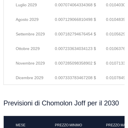
Luglio 2029
0.007074064334368 $
0.01040303
Agosto 2029
0.007129066810498 $
0.01048392
Settembre 2029
0.007182794676454 $
0.01056293
Ottobre 2029
0.007233634034123 $
0.01063769
Novembre 2029
0.007285098358902 $
0.01071337
Dicembre 2029
0.007333783467208 $
0.01078497
Previsioni di Chomolon Joff per il 2030
MESE
PREZZO MINIMO
PREZZO MAS