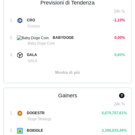
Previsioni di Tendenza
24h %
1.
CRO
-1,10%
Cronos
2.
BABYDOGE
0,00%
Baby Doge Coin
3.
GALA
0,60%
GALA
Mostra di più
Gainers
24h %
1.
DOGESTR
6,679,707,61%
Doge Strategy
2.
BGIGGLE
2,398,935,49%