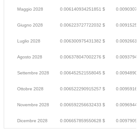
Maggio 2028
0.006140934251851 $
0.00903078
Giugno 2028
0.006223727722032 $
0.00915254
Luglio 2028
0.006300975431382 $
0.00926614
Agosto 2028
0.006378047002276 $
0.00937948
Settembre 2028
0.006452521558045 $
0.00948900
Ottobre 2028
0.006522290915257 $
0.00959160
Novembre 2028
0.006592256632433 $
0.00969449
Dicembre 2028
0.006657859550628 $
0.00979096