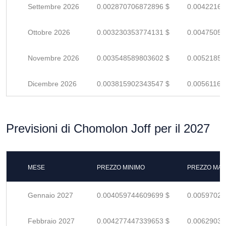
Settembre 2026
0.002870706872896 $
0.00422162
Ottobre 2026
0.003230353774131 $
0.00475052
Novembre 2026
0.003548589803602 $
0.00521851
Dicembre 2026
0.003815902343547 $
0.00561162
Previsioni di Chomolon Joff per il 2027
MESE
PREZZO MINIMO
PREZZO MAS
Gennaio 2027
0.004059744609699 $
0.00597021
Febbraio 2027
0.004277447339653 $
0.00629036