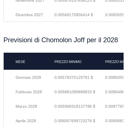
Novembre 2027
0.005578157836123 $
0.00820317
Dicembre 2027
0.00568175856414 $
0.00835552
Previsioni di Chomolon Joff per il 2028
MESE
PREZZO MINIMO
PREZZO MAS
Gennaio 2028
0.00578375129781 $
0.00850551
Febbraio 2028
0.005881090888833 $
0.00864866
Marzo 2028
0.005968318137786 $
0.00877693
Aprile 2028
0.006057699723276 $
0.00890838