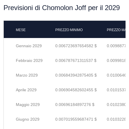
Previsioni di Chomolon Joff per il 2029
MESE
PREZZO MINIMO
PREZZO MAS
Gennaio 2029
0.006723697654582 $
0.00988779
Febbraio 2029
0.006787671311537 $
0.00998186
Marzo 2029
0.006843942875405 $
0.01006462
Aprile 2029
0.006904582602455 $
0.01015379
Maggio 2029
0.00696184897276 $
0.01023801
Giugno 2029
0.007019559687471 $
0.01032288