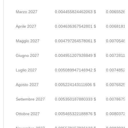
Marzo 2027
0.004455824462063 $
0.00655268
Aprile 2027
0.004636367542801 $
0.00681818
Maggio 2027
0.004797264578061 $
0.00705480
Giugno 2027
0.004951207928849 $
0.00728118
Luglio 2027
0.005089947146942 $
0.00748521
Agosto 2027
0.005224143111606 $
0.00768256
Settembre 2027
0.005350187880333 $
0.00786792
Ottobre 2027
0.005465322188876 $
0.00803723