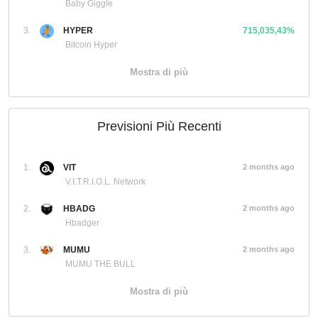
Baby Giggle
3.
HYPER
715,035,43%
Bitcoin Hyper
Mostra di più
Previsioni Più Recenti
1.
VIT
2 months ago
V.I.T.R.I.O.L. Network
2.
HBADG
2 months ago
Hbadger
3.
MUMU
2 months ago
MUMU THE BULL
Mostra di più