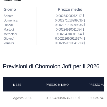
Giorno
Prezzo medio
Sabato
0.00234208072117 $
Domenica
0.002271818299535 $
Lunedì
0.002271818299535 $
Martedì
0.00224910011654 $
Mercoledì
0.00224910011654 $
Giovedì
0.002226609115374 $
Venerdì
0.002159810841913 $
Previsioni di Chomolon Joff per il 2026
MESE
PREZZO MINIMO
PREZZO MAS
Agosto 2026
0.002430836360396 $
0.00357475