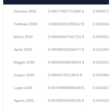
Gennaio 2030
0.006770927712656 $
0.00995724
Febbraio 2030
0.006819221058312 $
0.01002826
Marzo 2030
0.006862007541723 $
0.01009118
Aprile 2030
0.006908431506477 $
0.01015945
Maggio 2030
0.006952568538234 $
0.01022436
Giugno 2030
0.00699733313974 $
0.01029019
Luglio 2030
0.007039868886449 $
0.01035274
Agosto 2030
0.007083042583245 $
0.01041623