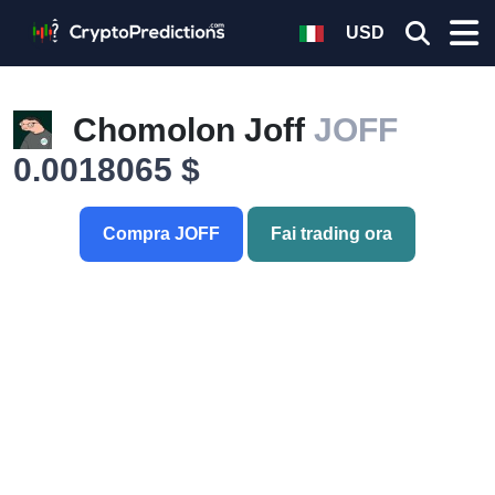
USD
Chomolon Joff
JOFF
0.0018065 $
Compra JOFF
Fai trading ora