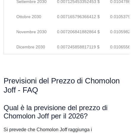
Settembre 2030
0.007125453352453 $
0.01047860
Ottobre 2030
0.007165796366412 $
0.01053793
Novembre 2030
0.007206841882864 $
0.01059829
Dicembre 2030
0.007245858817119 $
0.01065567
Previsioni del Prezzo di Chomolon
Joff - FAQ
Qual è la previsione del prezzo di
Chomolon Joff per il 2026?
Si prevede che Chomolon Joff raggiunga i