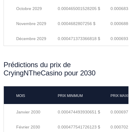
Octobre 2029
0.000465001528205 $
0.0006838
Novembre 2029
0.0004682807256 $
0.0006886
Décembre 2029
0.000471373366818 $
0.0006931
Prédictions du prix de
CryingNTheCasino pour 2030
MOIS
PRIX MINIMUM
PRIX MAXI
Janvier 2030
0.000474493930651 $
0.0006977
Février 2030
0.000477541726123 $
0.0007022