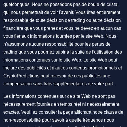
quelconques. Nous ne possédons pas de boule de cristal
qui nous permettrait de voir l'avenir. Vous êtes entièrement
responsable de toute décision de trading ou autre décision
financière que vous prenez et vous ne devez en aucun cas
vous fier aux informations fournies par le site Web. Nous
n’assumons aucune responsabilité pour les pertes de
trading que vous pourriez subir à la suite de l'utilisation des
informations contenues sur le site Web. Le site Web peut
inclure des publicités et d'autres contenus promotionnels et
CryptoPredictions peut recevoir de ces publicités une
compensation sans frais supplémentaires de votre part.
Les informations contenues sur ce site Web ne sont pas
nécessairement fournies en temps réel ni nécessairement
exactes. Veuillez consulter la page affichant notre clause de
non-responsabilité pour savoir à quelle fréquence nous