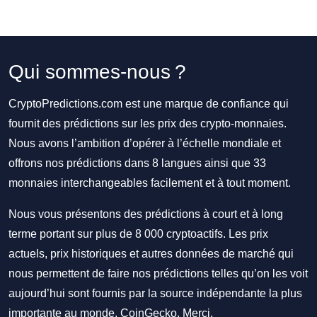
Qui sommes-nous ?
CryptoPredictions.com est une marque de confiance qui
fournit des prédictions sur les prix des crypto-monnaies.
Nous avons l’ambition d’opérer à l’échelle mondiale et
offrons nos prédictions dans 8 langues ainsi que 33
monnaies interchangeables facilement et à tout moment.
Nous vous présentons des prédictions à court et à long
terme portant sur plus de 8 000 cryptoactifs. Les prix
actuels, prix historiques et autres données de marché qui
nous permettent de faire nos prédictions telles qu’on les voit
aujourd’hui sont fournis par la source indépendante la plus
importante au monde, CoinGecko. Merci.