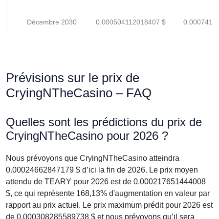
Décembre 2030
0.000504112018407 $
0.0007413
Prévisions sur le prix de
CryingNTheCasino – FAQ
Quelles sont les prédictions du prix de
CryingNTheCasino pour 2026 ?
Nous prévoyons que CryingNTheCasino atteindra
0.00024662847179 $ d’ici la fin de 2026. Le prix moyen
attendu de TEARY pour 2026 est de 0.000217651444008
$, ce qui représente 168,13% d'augmentation en valeur par
rapport au prix actuel. Le prix maximum prédit pour 2026 est
de 0.000308285589738 $ et nous prévoyons qu’il sera