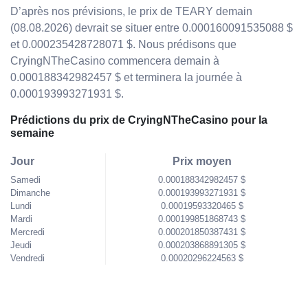
D’après nos prévisions, le prix de TEARY demain
(08.08.2026) devrait se situer entre 0.000160091535088 $
et 0.000235428728071 $. Nous prédisons que
CryingNTheCasino commencera demain à
0.000188342982457 $ et terminera la journée à
0.000193993271931 $.
Prédictions du prix de CryingNTheCasino pour la
semaine
Jour
Prix moyen
Samedi
0.000188342982457 $
Dimanche
0.000193993271931 $
Lundi
0.00019593320465 $
Mardi
0.000199851868743 $
Mercredi
0.000201850387431 $
Jeudi
0.000203868891305 $
Vendredi
0.00020296224563 $