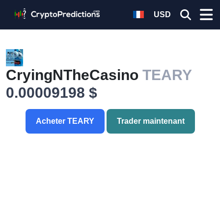
USD
CryingNTheCasino
TEARY
0.00009198 $
Acheter TEARY
Trader maintenant