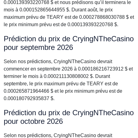
0.000139393220768 $ et nous prédisons qu’il terminera le
mois à 0.000152865644955 $. Durant août, le prix
maximum prévu de TEARY est de 0.000278868030788 $ et
le prix minimum prévu est de 0.000139393220768 $.
Prédiction du prix de CryingNTheCasino
pour septembre 2026
Selon nos prédictions, CryingNTheCasino devrait
commencer en septembre 2026 à 0.000186216723912 $ et
terminer le mois à 0.000211130808002 $. Durant
septembre, le prix maximum prévu de TEARY est de
0.000265871964466 $ et le prix minimum prévu est de
0.000180792935837 $.
Prédiction du prix de CryingNTheCasino
pour octobre 2026
Selon nos prédictions, CryingNTheCasino devrait