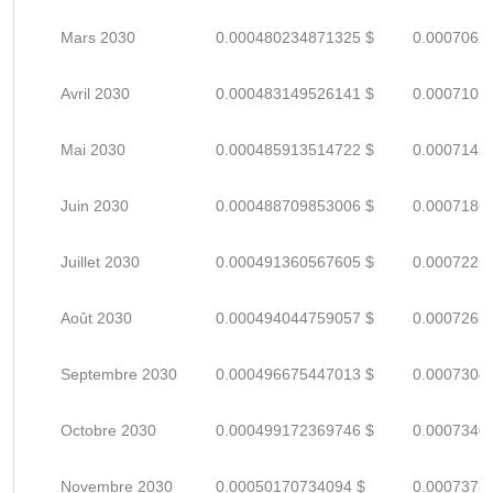
Mars 2030
0.000480234871325 $
0.0007062
Avril 2030
0.000483149526141 $
0.0007105
Mai 2030
0.000485913514722 $
0.0007145
Juin 2030
0.000488709853006 $
0.0007186
Juillet 2030
0.000491360567605 $
0.0007225
Août 2030
0.000494044759057 $
0.0007265
Septembre 2030
0.000496675447013 $
0.0007304
Octobre 2030
0.000499172369746 $
0.0007340
Novembre 2030
0.00050170734094 $
0.0007378