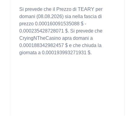
Si prevede che il Prezzo di TEARY per
domani (08.08.2026) sia nella fascia di
prezzo 0.000160091535088 $ -
0.000235428728071 $. Si prevede che
CryingNTheCasino apra domani a
0.000188342982457 $ e che chiuda la
giornata a 0.000193993271931 $.