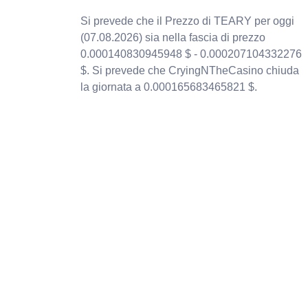
Si prevede che il Prezzo di TEARY per oggi
(07.08.2026) sia nella fascia di prezzo
0.000140830945948 $ - 0.000207104332276
$. Si prevede che CryingNTheCasino chiuda
la giornata a 0.000165683465821 $.