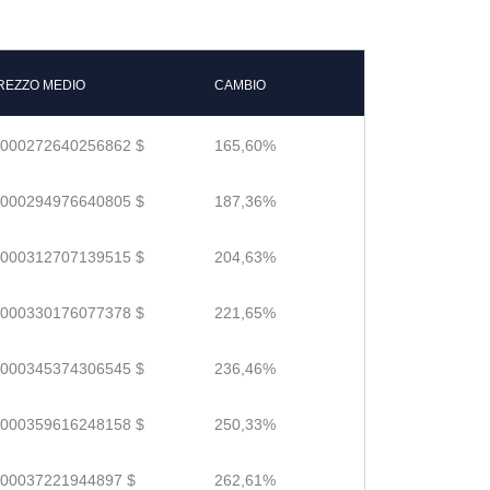
REZZO MEDIO
CAMBIO
.000272640256862 $
165,60%
.000294976640805 $
187,36%
.000312707139515 $
204,63%
.000330176077378 $
221,65%
.000345374306545 $
236,46%
.000359616248158 $
250,33%
.00037221944897 $
262,61%