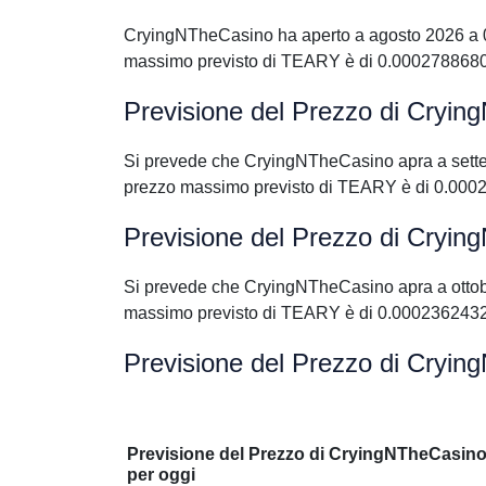
CryingNTheCasino ha aperto a agosto 2026 a 
massimo previsto di TEARY è di 0.0002788680
Previsione del Prezzo di Cryi
Si prevede che CryingNTheCasino apra a sett
prezzo massimo previsto di TEARY è di 0.000
Previsione del Prezzo di Cryin
Si prevede che CryingNTheCasino apra a ottob
massimo previsto di TEARY è di 0.0002362432
Previsione del Prezzo di Cryin
Previsione del Prezzo di CryingNTheCasin
per oggi