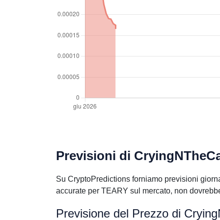
Previsioni di CryingNTheCa
Su CryptoPredictions forniamo previsioni giorna
accurate per TEARY sul mercato, non dovrebbero
Previsione del Prezzo di Cryi