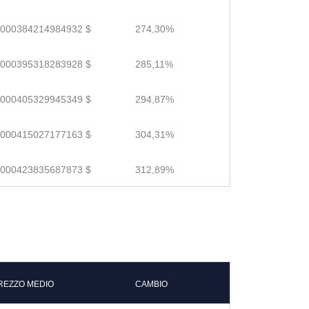
.000384214984932 $
274,30%
.000395318283928 $
285,11%
.000405329945349 $
294,87%
.000415027177163 $
304,31%
.000423835687873 $
312,89%
REZZO MEDIO
CAMBIO