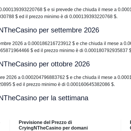
0.000139393220768 $ e si prevede che chiuda il mese a 0.000
30788 $ ed il prezzo minimo è di 0.000139393220768 $.
ngNTheCasino per settembre 2026
embre 2026 a 0.000186216723912 $ e che chiuda il mese a 0.0
265871964466 $ ed il prezzo minimo è di 0.000180792935837 $
gNTheCasino per ottobre 2026
re 2026 a 0.000204796883762 $ e che chiuda il mese a 0.0001
0895 $ ed il prezzo minimo è di 0.000160645382086 $.
gNTheCasino per la settimana
o
Previsione del Prezzo di
CryingNTheCasino per domani