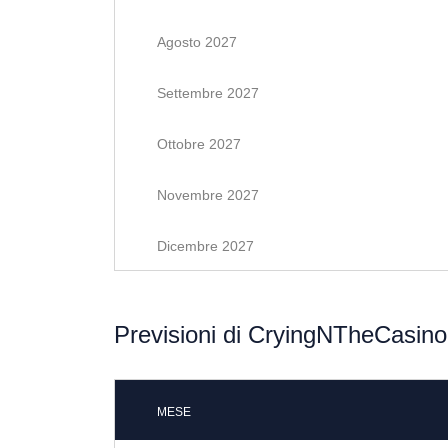
Agosto 2027
Settembre 2027
Ottobre 2027
Novembre 2027
Dicembre 2027
Previsioni di CryingNTheCasino 
MESE