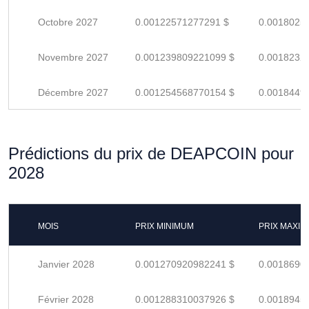
Octobre 2027
0.00122571277291 $
0.0018025
Novembre 2027
0.001239809221099 $
0.0018232
Décembre 2027
0.001254568770154 $
0.0018449
Prédictions du prix de DEAPCOIN pour
2028
MOIS
PRIX MINIMUM
PRIX MAXI
Janvier 2028
0.001270920982241 $
0.0018690
Février 2028
0.001288310037926 $
0.0018945