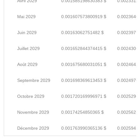
Avril 2029
0.001585198630383 $
0.0023311
Mai 2029
0.001607573800919 $
0.0023640
Juin 2029
0.00163062751482 $
0.0023979
Juillet 2029
0.001652844374415 $
0.0024306
Août 2029
0.001675680031051 $
0.0024642
Septembre 2029
0.001698369613453 $
0.0024976
Octobre 2029
0.001720169996971 $
0.0025296
Novembre 2029
0.00174254850365 $
0.0025625
Décembre 2029
0.001763990365136 $
0.0025941