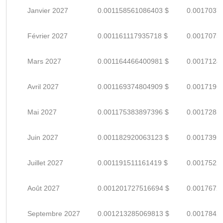
Janvier 2027
0.001158561086403 $
0.0017037
Février 2027
0.001161117935718 $
0.0017075
Mars 2027
0.001164466400981 $
0.0017124
Avril 2027
0.001169374804909 $
0.0017196
Mai 2027
0.001175383897396 $
0.0017285
Juin 2027
0.001182920063123 $
0.0017395
Juillet 2027
0.001191511161419 $
0.0017522
Août 2027
0.001201727516694 $
0.0017672
Septembre 2027
0.001213285069813 $
0.0017842