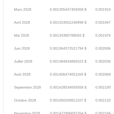
Mars 2028
0.001305437459358 $
0.0019197
Avril 2028
0.001324552248998 $
0.0019478
Mai 2028
0.00134380788092 $
0.0019761
Juin 2028
0.001364372521794 $
0.0020064
Juillet 2028
0.001384834868323 $
0.0020365
Août 2028
0.001406474051169 $
0.0020683
Septembre 2028
0.001428534059358 $
0.0021007
Octobre 2028
0.001450209821107 $
0.0021326
Novembre 2028
0.001472906697264 $
0.0021660