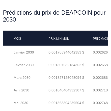
Prédictions du prix de DEAPCOIN pour
2030
MOIS
PRIX MINIMUM
PRIX MAXI
Janvier 2030
0.001785944042353 $
0.0026263
Février 2030
0.001807682184362 $
0.0026583
Mars 2030
0.001827125048094 $
0.0026869
Avril 2030
0.001848404932307 $
0.0027182
Mai 2030
0.001868804239504 $
0.0027482