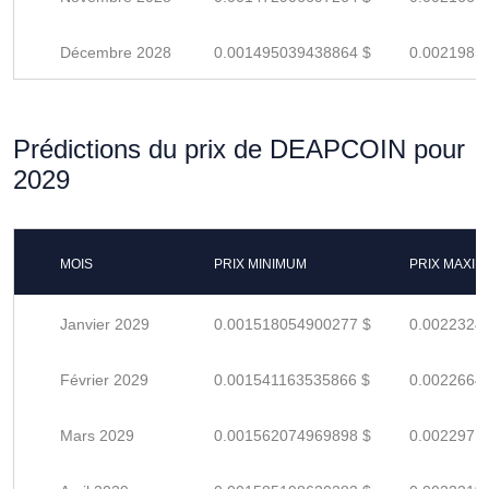
Décembre 2028
0.001495039438864 $
0.0021985
Prédictions du prix de DEAPCOIN pour
2029
MOIS
PRIX MINIMUM
PRIX MAXI
Janvier 2029
0.001518054900277 $
0.0022324
Février 2029
0.001541163535866 $
0.0022664
Mars 2029
0.001562074969898 $
0.0022971