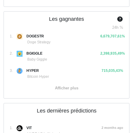
Les gagnantes
24h %
1.
DOGESTR
6,679,707,61%
Doge Strategy
2.
BGIGGLE
2,398,935,49%
Baby Giggle
3.
HYPER
715,035,43%
Bitcoin Hyper
Afficher plus
Les dernières prédictions
1.
VIT
2 months ago