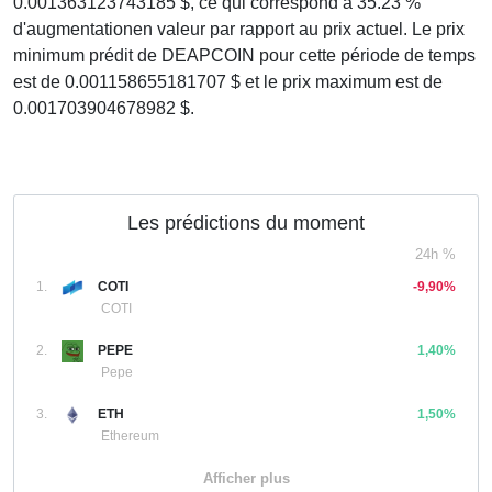
0.001363123743185 $, ce qui correspond à 35.23 %
d'augmentationen valeur par rapport au prix actuel. Le prix
minimum prédit de DEAPCOIN pour cette période de temps
est de 0.001158655181707 $ et le prix maximum est de
0.001703904678982 $.
Les prédictions du moment
24h %
1.
COTI
-9,90%
COTI
2.
PEPE
1,40%
Pepe
3.
ETH
1,50%
Ethereum
Afficher plus