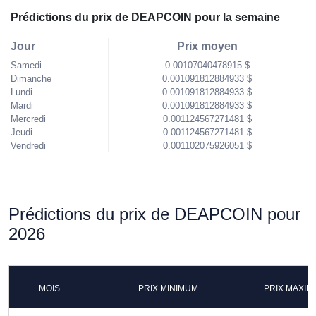
Prédictions du prix de DEAPCOIN pour la semaine
Jour
Prix moyen
Samedi
0.00107040478915 $
Dimanche
0.001091812884933 $
Lundi
0.001091812884933 $
Mardi
0.001091812884933 $
Mercredi
0.001124567271481 $
Jeudi
0.001124567271481 $
Vendredi
0.001102075926051 $
Prédictions du prix de DEAPCOIN pour
2026
MOIS
PRIX MINIMUM
PRIX MAXI