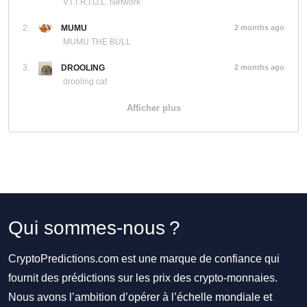
V.I.T.R.I.O.L. Network
2.
MUMU
2 months ago
MUMU THE BULL
3.
DROOLING
2 months ago
drooling cat
Afficher plus
Qui sommes-nous ?
CryptoPredictions.com est une marque de confiance qui
fournit des prédictions sur les prix des crypto-monnaies.
Nous avons l’ambition d’opérer à l’échelle mondiale et