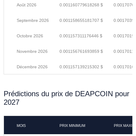
Août 2026
0.001160779618268 $
0.0017070
Septembre 2026
0.001158655181707 $
0.0017039
Octobre 2026
0.001157311176446 $
0.0017019
Novembre 2026
0.001156761693859 $
0.0017011
Décembre 2026
0.001157139215302 $
0.0017016
Prédictions du prix de DEAPCOIN pour
2027
MOIS
PRIX MINIMUM
PRIX MAXI