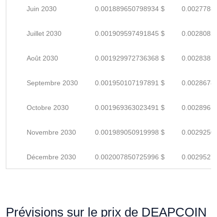
Juin 2030
0.001889650798934 $
0.0027788
Juillet 2030
0.001909597491845 $
0.0028082
Août 2030
0.001929972736368 $
0.0028381
Septembre 2030
0.001950107197891 $
0.0028678
Octobre 2030
0.001969363023491 $
0.0028961
Novembre 2030
0.001989050919998 $
0.0029250
Décembre 2030
0.002007850725996 $
0.0029527
Prévisions sur le prix de DEAPCOIN