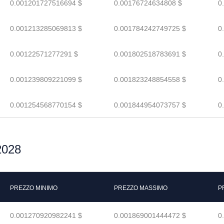
0.001201727516694 $
0.00176724634808 $
0
0.001213285069813 $
0.001784242749725 $
0
0.00122571277291 $
0.001802518783691 $
0
0.001239809221099 $
0.001823248854558 $
0
0.001254568770154 $
0.001844954073757 $
0
2028
PREZZO MINIMO
PREZZO MASSIMO
P
0.001270920982241 $
0.001869001444472 $
0