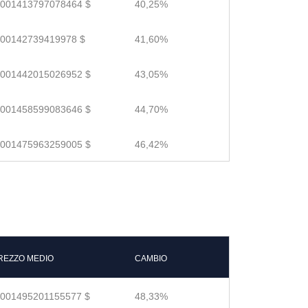
.001413797078464 $
40,25%
.00142739419978 $
41,60%
.001442015026952 $
43,05%
.001458599083646 $
44,70%
.001475963259005 $
46,42%
REZZO MEDIO
CAMBIO
.001495201155577 $
48,33%