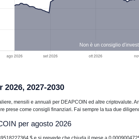
Non è un consiglio d'inves
r 2026, 2027-2030
liere, mensili e annuali per DEAPCOIN ed altre criptovalute. An
 prese come consigli finanziari. Fai sempre la tua due diligence
COIN per agosto 2026
518227364 $ e si prevede che chiuda il mese a 0.0009004725