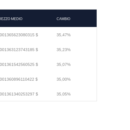
REZZO MEDIO
CAMBIO
.001365623080315 $
35,47%
.001363123743185 $
35,23%
.001361542560525 $
35,07%
.001360896110422 $
35,00%
.001361340253297 $
35,05%