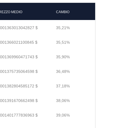
REZZO MEDIO
CAMBIO
.001363013042827 $
35,21%
.001366021100845 $
35,51%
.001369960471743 $
35,90%
.001375735064598 $
36,48%
.001382804585172 $
37,18%
.001391670662498 $
38,06%
.001401777836963 $
39,06%