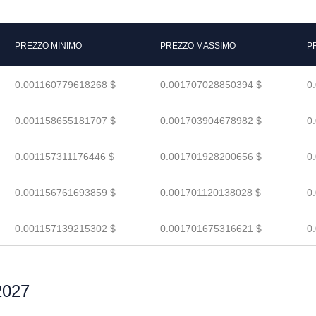
PREZZO MINIMO
PREZZO MASSIMO
P
0.001160779618268 $
0.001707028850394 $
0
0.001158655181707 $
0.001703904678982 $
0
0.001157311176446 $
0.001701928200656 $
0
0.001156761693859 $
0.001701120138028 $
0
0.001157139215302 $
0.001701675316621 $
0
2027