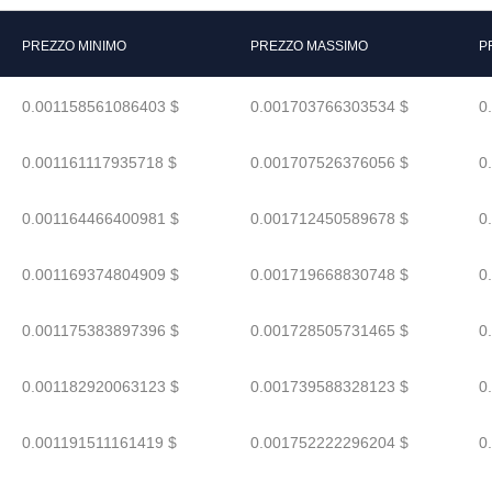
PREZZO MINIMO
PREZZO MASSIMO
P
0.001158561086403 $
0.001703766303534 $
0
0.001161117935718 $
0.001707526376056 $
0
0.001164466400981 $
0.001712450589678 $
0
0.001169374804909 $
0.001719668830748 $
0
0.001175383897396 $
0.001728505731465 $
0
0.001182920063123 $
0.001739588328123 $
0
0.001191511161419 $
0.001752222296204 $
0