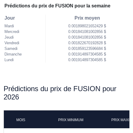
Prédictions du prix de FUSION pour la semaine
Jour
Prix moyen
Mardi
0.001898021652429 $
Mercredi
0.001841081002856 $
Jeudi
0.001841081002856 $
Vendredi
0.001822670192828 $
Samedi
0.001859123596684 $
Dimanche
0.001914897304585 $
Lundi
0.001914897304585 $
Prédictions du prix de FUSION pour
2026
MOIS
PRIX MINIMUM
PRIX MAXI