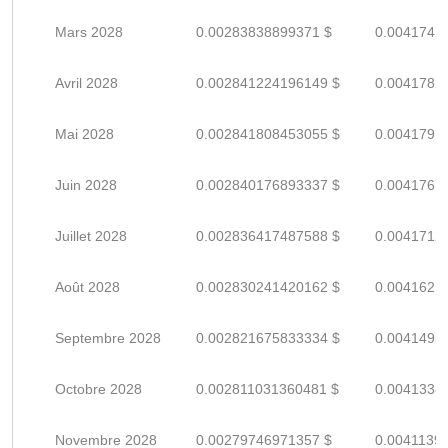
Mars 2028
0.00283838899371 $
0.0041741
Avril 2028
0.002841224196149 $
0.0041782
Mai 2028
0.002841808453055 $
0.0041791
Juin 2028
0.002840176893337 $
0.0041767
Juillet 2028
0.002836417487588 $
0.0041712
Août 2028
0.002830241420162 $
0.0041621
Septembre 2028
0.002821675833334 $
0.0041495
Octobre 2028
0.002811031360481 $
0.0041338
Novembre 2028
0.00279746971357 $
0.0041139