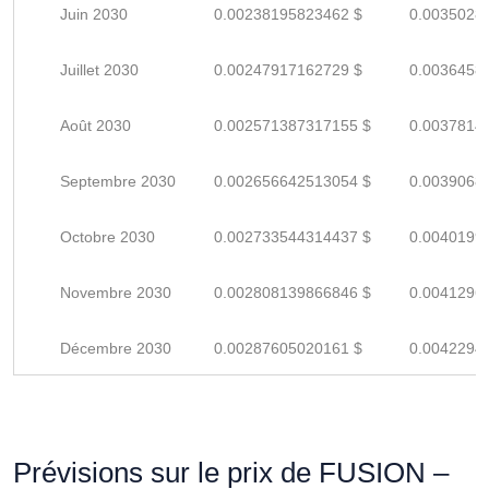
Juin 2030
0.00238195823462 $
0.0035028
Juillet 2030
0.00247917162729 $
0.0036458
Août 2030
0.002571387317155 $
0.0037814
Septembre 2030
0.002656642513054 $
0.0039068
Octobre 2030
0.002733544314437 $
0.0040199
Novembre 2030
0.002808139866846 $
0.0041296
Décembre 2030
0.00287605020161 $
0.0042294
Prévisions sur le prix de FUSION –