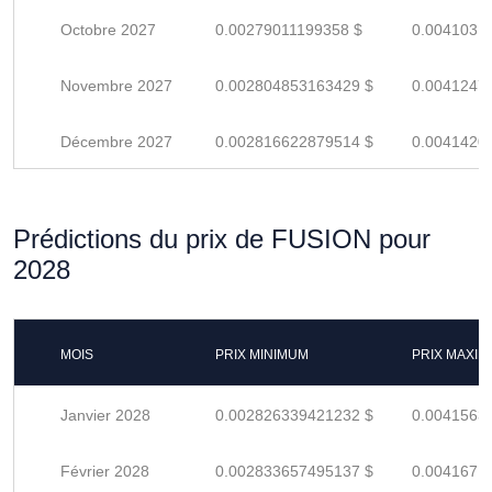
Octobre 2027
0.00279011199358 $
0.0041031
Novembre 2027
0.002804853163429 $
0.0041247
Décembre 2027
0.002816622879514 $
0.0041420
Prédictions du prix de FUSION pour
2028
MOIS
PRIX MINIMUM
PRIX MAXI
Janvier 2028
0.002826339421232 $
0.0041563
Février 2028
0.002833657495137 $
0.0041671