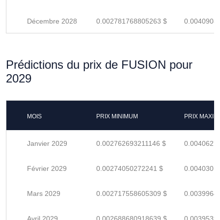
Décembre 2028
0.002781768805263 $
0.0040908
Prédictions du prix de FUSION pour
2029
MOIS
PRIX MINIMUM
PRIX MAXI
Janvier 2029
0.002762693211146 $
0.0040627
Février 2029
0.00274050272241 $
0.0040301
Mars 2029
0.002717558605309 $
0.0039964
Avril 2029
0.002688680918639 $
0.0039539