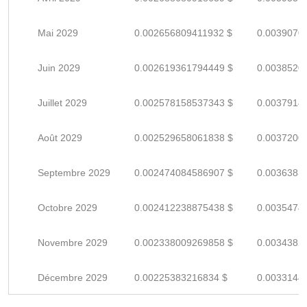
Mai 2029
0.002656809411932 $
0.0039070
Juin 2029
0.002619361794449 $
0.0038520
Juillet 2029
0.002578158537343 $
0.0037914
Août 2029
0.002529658061838 $
0.0037200
Septembre 2029
0.002474084586907 $
0.0036383
Octobre 2029
0.002412238875438 $
0.0035474
Novembre 2029
0.002338009269858 $
0.0034382
Décembre 2029
0.00225383216834 $
0.0033144