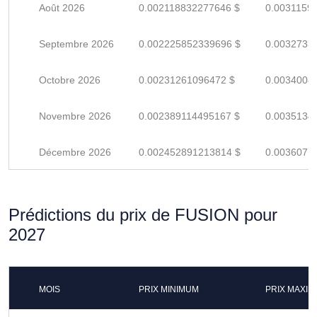
Août 2026
0.002118832277646 $
0.0031159
Septembre 2026
0.002225852339696 $
0.0032733
Octobre 2026
0.00231261096472 $
0.0034008
Novembre 2026
0.002389114495167 $
0.0035134
Décembre 2026
0.002452891213814 $
0.0036071
Prédictions du prix de FUSION pour
2027
MOIS
PRIX MINIMUM
PRIX MAXI