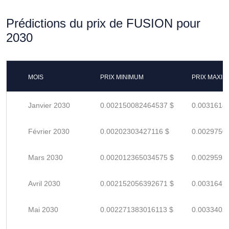
Prédictions du prix de FUSION pour
2030
MOIS
PRIX MINIMUM
PRIX MAXI
Janvier 2030
0.002150082464537 $
0.0031618
Février 2030
0.00202303427116 $
0.0029750
Mars 2030
0.002012365034575 $
0.0029593
Avril 2030
0.002152056392671 $
0.0031647
Mai 2030
0.002271383016113 $
0.0033402