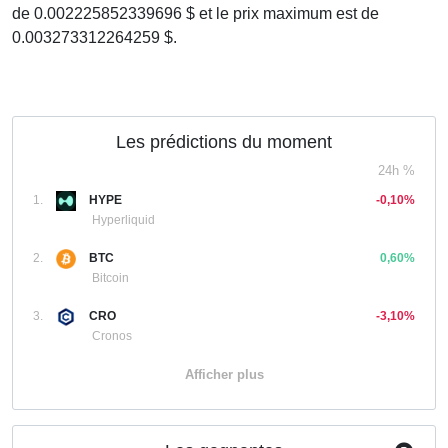
de 0.002225852339696 $ et le prix maximum est de
0.003273312264259 $.
Les prédictions du moment
24h %
1.
HYPE
-0,10%
Hyperliquid
2.
BTC
0,60%
Bitcoin
3.
CRO
-3,10%
Cronos
Afficher plus