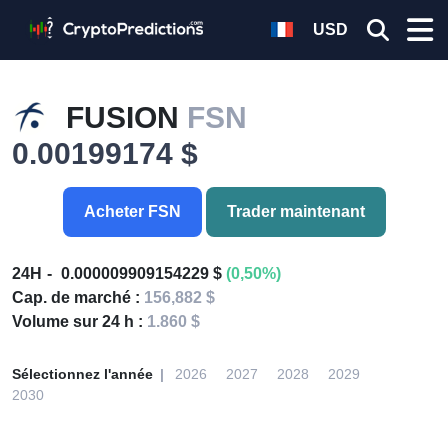
USD
FUSION
FSN
0.00199174 $
Acheter FSN
Trader maintenant
24H
0.000009909154229 $
(0,50%)
Cap. de marché :
156,882 $
Volume sur 24 h :
1.860 $
Sélectionnez l'année
2026
2027
2028
2029
2030