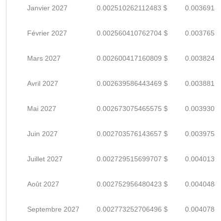
Janvier 2027
0.002510262112483 $
0.0036915
Février 2027
0.002560410762704 $
0.0037653
Mars 2027
0.002600417160809 $
0.0038241
Avril 2027
0.002639586443469 $
0.0038817
Mai 2027
0.002673075465575 $
0.0039309
Juin 2027
0.002703576143657 $
0.0039758
Juillet 2027
0.002729515699707 $
0.0040139
Août 2027
0.002752956480423 $
0.0040484
Septembre 2027
0.002773252706496 $
0.0040783