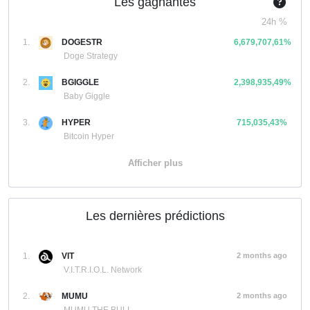
Les gagnantes
24h %
1.
DOGESTR
6,679,707,61%
Doge Strategy
2.
BGIGGLE
2,398,935,49%
Baby Giggle
3.
HYPER
715,035,43%
Bitcoin Hyper
Afficher plus
Les dernières prédictions
1.
VIT
2 months ago
V.I.T.R.I.O.L. Network
2.
MUMU
2 months ago