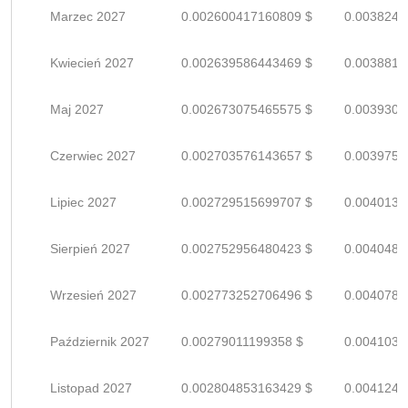
Marzec 2027
0.002600417160809 $
0.0038241
Kwiecień 2027
0.002639586443469 $
0.0038817
Maj 2027
0.002673075465575 $
0.0039309
Czerwiec 2027
0.002703576143657 $
0.0039758
Lipiec 2027
0.002729515699707 $
0.0040139
Sierpień 2027
0.002752956480423 $
0.0040484
Wrzesień 2027
0.002773252706496 $
0.0040783
Październik 2027
0.00279011199358 $
0.0041031
Listopad 2027
0.002804853163429 $
0.0041247