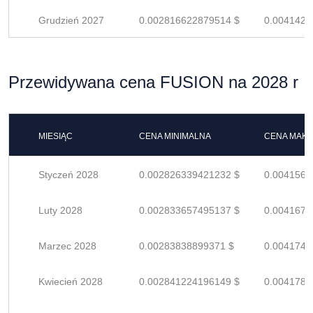
Grudzień 2027
0.002816622879514 $
0.0041420
Przewidywana cena FUSION na 2028 r
MIESIĄC
CENA MINIMALNA
CENA MAK
Styczeń 2028
0.002826339421232 $
0.0041563
Luty 2028
0.002833657495137 $
0.0041671
Marzec 2028
0.00283838899371 $
0.0041741
Kwiecień 2028
0.002841224196149 $
0.0041782