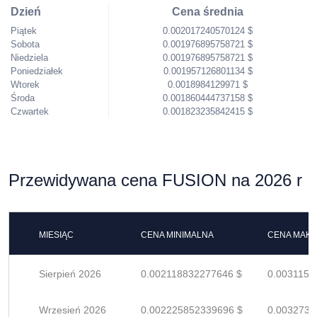
Dzień
Cena średnia
Piątek
0.002017240570124 $
Sobota
0.001976895758721 $
Niedziela
0.001976895758721 $
Poniedziałek
0.001957126801134 $
Wtorek
0.0018984129971 $
Środa
0.001860444737158 $
Czwartek
0.001823235842415 $
Przewidywana cena FUSION na 2026 r
MIESIĄC
CENA MINIMALNA
CENA MAK
Sierpień 2026
0.002118832277646 $
0.0031159
Wrzesień 2026
0.002225852339696 $
0.0032733