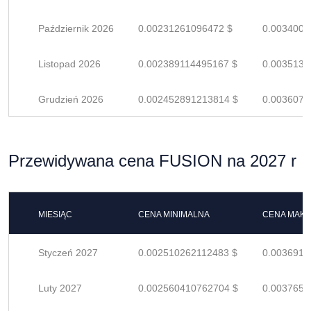
Październik 2026
0.00231261096472 $
0.0034008
Listopad 2026
0.002389114495167 $
0.0035134
Grudzień 2026
0.002452891213814 $
0.0036071
Przewidywana cena FUSION na 2027 r
MIESIĄC
CENA MINIMALNA
CENA MAK
Styczeń 2027
0.002510262112483 $
0.0036915
Luty 2027
0.002560410762704 $
0.0037653