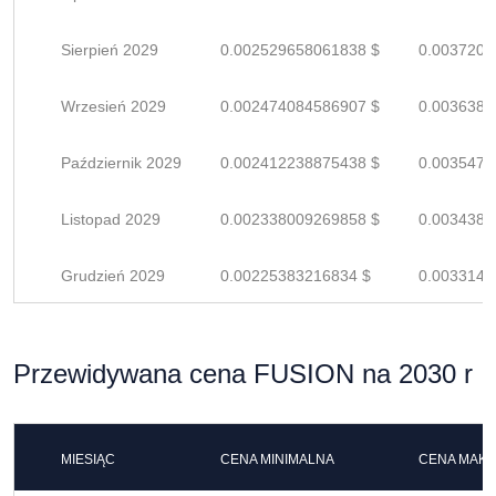
Sierpień 2029
0.002529658061838 $
0.0037200
Wrzesień 2029
0.002474084586907 $
0.0036383
Październik 2029
0.002412238875438 $
0.0035474
Listopad 2029
0.002338009269858 $
0.0034382
Grudzień 2029
0.00225383216834 $
0.0033144
Przewidywana cena FUSION na 2030 r
MIESIĄC
CENA MINIMALNA
CENA MAK