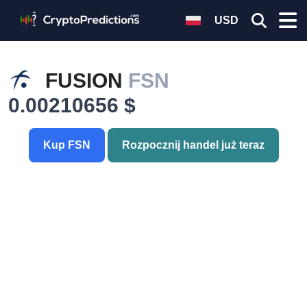
USD
FUSION
FSN
0.00210656 $
Kup FSN
Rozpocznij handel już teraz