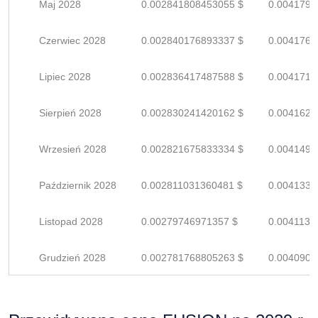
Maj 2028
0.002841808453055 $
0.0041791
Czerwiec 2028
0.002840176893337 $
0.0041767
Lipiec 2028
0.002836417487588 $
0.0041712
Sierpień 2028
0.002830241420162 $
0.0041621
Wrzesień 2028
0.002821675833334 $
0.0041495
Październik 2028
0.002811031360481 $
0.0041338
Listopad 2028
0.00279746971357 $
0.0041139
Grudzień 2028
0.002781768805263 $
0.0040908