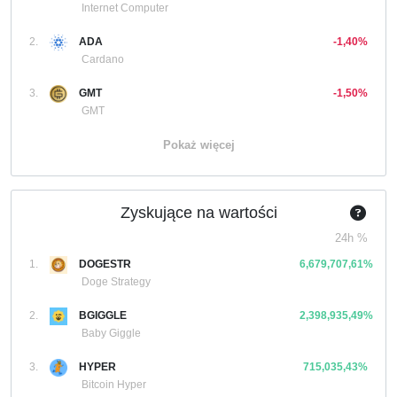
Internet Computer
2.
ADA
-1,40%
Cardano
3.
GMT
-1,50%
GMT
Pokaż więcej
Zyskujące na wartości
24h %
1.
DOGESTR
6,679,707,61%
Doge Strategy
2.
BGIGGLE
2,398,935,49%
Baby Giggle
3.
HYPER
715,035,43%
Bitcoin Hyper