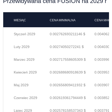
Przewidywana cena FUSION na 2029 r
MIESIĄC
CENA MINIMALNA
CENA MAK
Styczeń 2029
0.002762693211146 $
0.0040627
Luty 2029
0.00274050272241 $
0.0040301
Marzec 2029
0.002717558605309 $
0.0039964
Kwiecień 2029
0.002688680918639 $
0.0039539
Maj 2029
0.002656809411932 $
0.0039070
Czerwiec 2029
0.002619361794449 $
0.0038520
Lipiec 2029
0.002578158537343 $
0.0037914