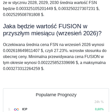
że w styczniu 2028, 2029, 2030 średnia wartość FSN
będzie 0.003325105201449 $, 0.003250227307231 $,
0.002529508781808 $.
Jaka będzie wartość FUSION w
przyszłym miesiącu (wrzesień 2026)?
Oczekiwana średnia cena FSN na wrzesień 2026 wynosi
0.002618649811407 $, czyli 27.23%. wzrostw stosunku do
obecnej ceny. Minimalna przewidywana cena FUSION w
tym okresie wynosi 0.002225852339696 $, a maksymalna
0.003273312264259 $.
Popularne Prognozy
24h %
1.
ICP
0,60%