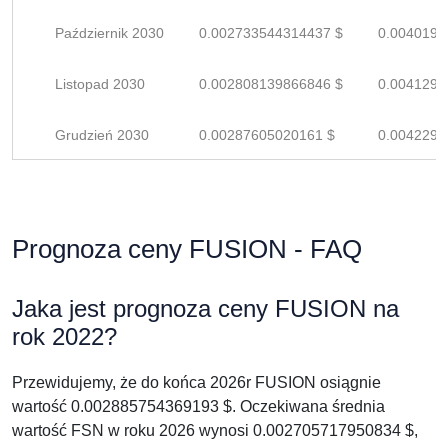
Październik 2030
0.002733544314437 $
0.0040199
Listopad 2030
0.002808139866846 $
0.0041296
Grudzień 2030
0.00287605020161 $
0.0042294
Prognoza ceny FUSION - FAQ
Jaka jest prognoza ceny FUSION na
rok 2022?
Przewidujemy, że do końca 2026r FUSION osiągnie
wartość 0.002885754369193 $. Oczekiwana średnia
wartość FSN w roku 2026 wynosi 0.002705717950834 $,