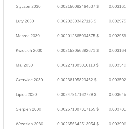
Styczeń 2030
0.002150082464537 $
0.0031618
Luty 2030
0.00202303427116 $
0.0029750
Marzec 2030
0.002012365034575 $
0.0029593
Kwiecień 2030
0.002152056392671 $
0.0031647
Maj 2030
0.002271383016113 $
0.0033402
Czerwiec 2030
0.00238195823462 $
0.0035028
Lipiec 2030
0.00247917162729 $
0.0036458
Sierpień 2030
0.002571387317155 $
0.0037814
Wrzesień 2030
0.002656642513054 $
0.0039068