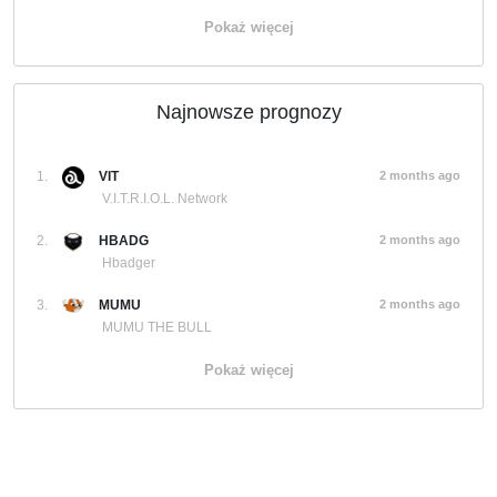
Pokaż więcej
Najnowsze prognozy
1.
VIT
2 months ago
V.I.T.R.I.O.L. Network
2.
HBADG
2 months ago
Hbadger
3.
MUMU
2 months ago
MUMU THE BULL
Pokaż więcej