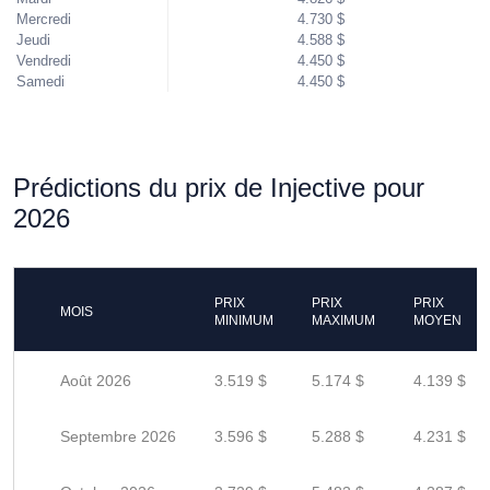
Mercredi
4.730 $
Jeudi
4.588 $
Vendredi
4.450 $
Samedi
4.450 $
Prédictions du prix de Injective pour
2026
PRIX
PRIX
PRIX
MOIS
MINIMUM
MAXIMUM
MOYEN
Août 2026
3.519 $
5.174 $
4.139 $
Septembre 2026
3.596 $
5.288 $
4.231 $