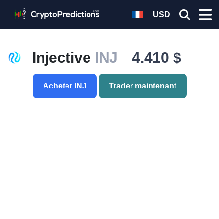
USD
Injective
INJ
4.410 $
Acheter INJ
Trader maintenant