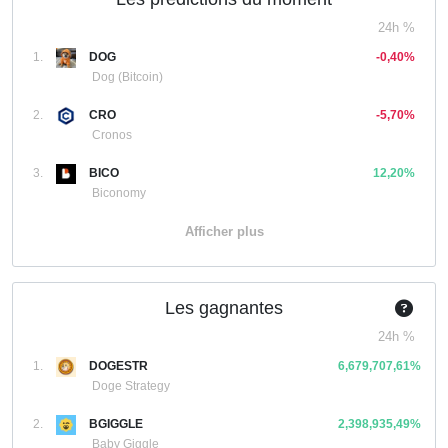
24h %
1.
DOG
-0,40%
Dog (Bitcoin)
2.
CRO
-5,70%
Cronos
3.
BICO
12,20%
Biconomy
Afficher plus
Les gagnantes
24h %
1.
DOGESTR
6,679,707,61%
Doge Strategy
2.
BGIGGLE
2,398,935,49%
Baby Giggle