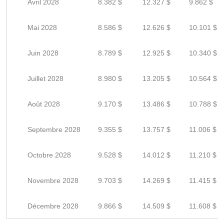
Avril 2028
8.382 $
12.327 $
9.862 $
Mai 2028
8.586 $
12.626 $
10.101 $
Juin 2028
8.789 $
12.925 $
10.340 $
Juillet 2028
8.980 $
13.205 $
10.564 $
Août 2028
9.170 $
13.486 $
10.788 $
Septembre 2028
9.355 $
13.757 $
11.006 $
Octobre 2028
9.528 $
14.012 $
11.210 $
Novembre 2028
9.703 $
14.269 $
11.415 $
Décembre 2028
9.866 $
14.509 $
11.608 $