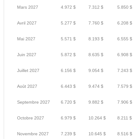
Mars 2027
4.972 $
7.312 $
5.850 $
Avril 2027
5.277 $
7.760 $
6.208 $
Mai 2027
5.571 $
8.193 $
6.555 $
Juin 2027
5.872 $
8.635 $
6.908 $
Juillet 2027
6.156 $
9.054 $
7.243 $
Août 2027
6.443 $
9.474 $
7.579 $
Septembre 2027
6.720 $
9.882 $
7.906 $
Octobre 2027
6.979 $
10.264 $
8.211 $
Novembre 2027
7.239 $
10.645 $
8.516 $