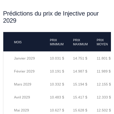
Prédictions du prix de Injective pour
2029
PRIX
PRIX
PRIX
MOIS
MINIMUM
MAXIMUM
MOYEN
Janvier 2029
10.031 $
14.751 $
11.801 $
Février 2029
10.191 $
14.987 $
11.989 $
Mars 2029
10.332 $
15.194 $
12.155 $
Avril 2029
10.483 $
15.417 $
12.333 $
Mai 2029
10.627 $
15.628 $
12.502 $