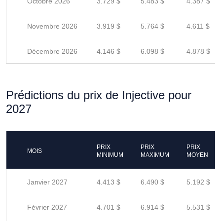
Octobre 2026
3.729 $
5.483 $
4.387 $
Novembre 2026
3.919 $
5.764 $
4.611 $
Décembre 2026
4.146 $
6.098 $
4.878 $
Prédictions du prix de Injective pour
2027
PRIX
PRIX
PRIX
MOIS
MINIMUM
MAXIMUM
MOYEN
Janvier 2027
4.413 $
6.490 $
5.192 $
Février 2027
4.701 $
6.914 $
5.531 $