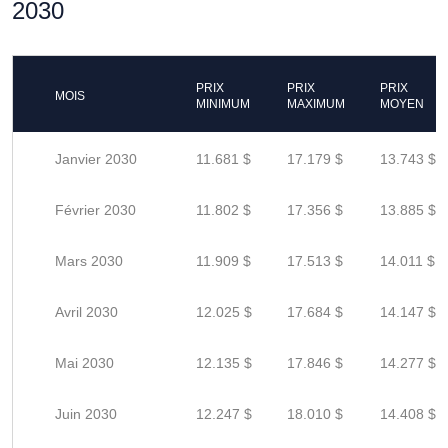
2030
PRIX
PRIX
PRIX
MOIS
MINIMUM
MAXIMUM
MOYEN
Janvier 2030
11.681 $
17.179 $
13.743 $
Février 2030
11.802 $
17.356 $
13.885 $
Mars 2030
11.909 $
17.513 $
14.011 $
Avril 2030
12.025 $
17.684 $
14.147 $
Mai 2030
12.135 $
17.846 $
14.277 $
Juin 2030
12.247 $
18.010 $
14.408 $