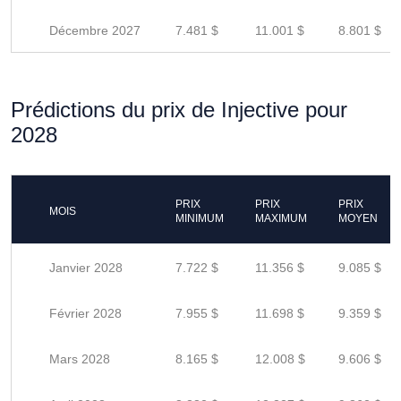
Décembre 2027
7.481 $
11.001 $
8.801 $
Prédictions du prix de Injective pour
2028
PRIX
PRIX
PRIX
MOIS
MINIMUM
MAXIMUM
MOYEN
Janvier 2028
7.722 $
11.356 $
9.085 $
Février 2028
7.955 $
11.698 $
9.359 $
Mars 2028
8.165 $
12.008 $
9.606 $