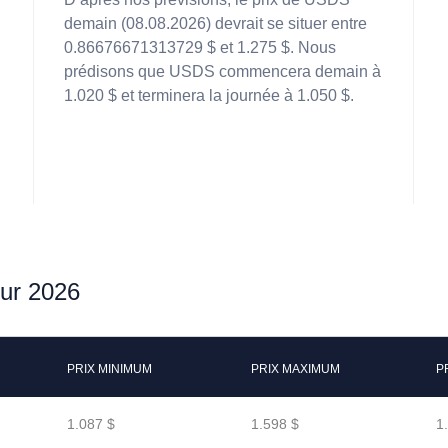
demain (08.08.2026) devrait se situer entre
0.86676671313729 $ et 1.275 $. Nous
prédisons que USDS commencera demain à
1.020 $ et terminera la journée à 1.050 $.
our 2026
PRIX MINIMUM
PRIX MAXIMUM
P
1.087 $
1.598 $
1