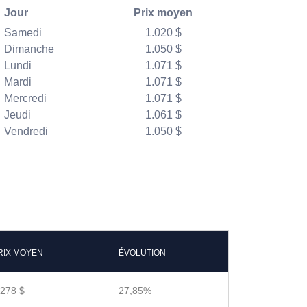
Jour
Prix moyen
Samedi
1.020 $
Dimanche
1.050 $
Lundi
1.071 $
Mardi
1.071 $
Mercredi
1.071 $
Jeudi
1.061 $
Vendredi
1.050 $
RIX MOYEN
ÉVOLUTION
.278 $
27,85%