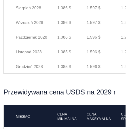
Sierpień 2028
1.086 $
1.597 $
1.27
Wrzesień 2028
1.086 $
1.597 $
1.27
Październik 2028
1.086 $
1.596 $
1.27
Listopad 2028
1.085 $
1.596 $
1.27
Grudzień 2028
1.085 $
1.596 $
1.27
Przewidywana cena USDS na 2029 r
CENA
CENA
CEN
MIESIĄC
MINIMALNA
MAKSYMALNA
ŚRE