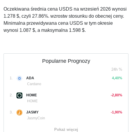
Oczekiwana średnia cena USDS na wrzesień 2026 wynosi
1.278 $, czyli 27.86%. wzrostw stosunku do obecnej ceny.
Minimalna przewidywana cena USDS w tym okresie
wynosi 1.087 $, a maksymalna 1.598 $.
Popularne Prognozy
24h %
1.
ADA
4,40%
Cardano
2.
HOME
-2,80%
HOME
3.
JASMY
-1,90%
JasmyCoin
Pokaż więcej