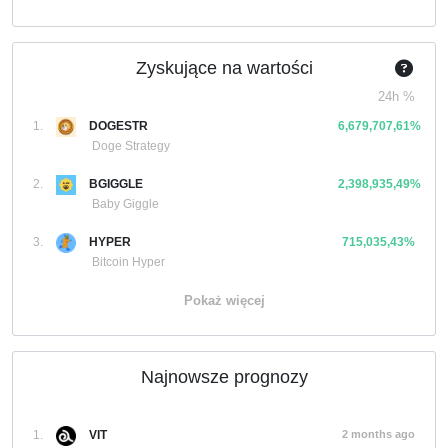
Zyskujące na wartości
24h %
1.
DOGESTR
6,679,707,61%
Doge Strategy
2.
BGIGGLE
2,398,935,49%
Baby Giggle
3.
HYPER
715,035,43%
Bitcoin Hyper
Pokaż więcej
Najnowsze prognozy
1.
VIT
2 months ago