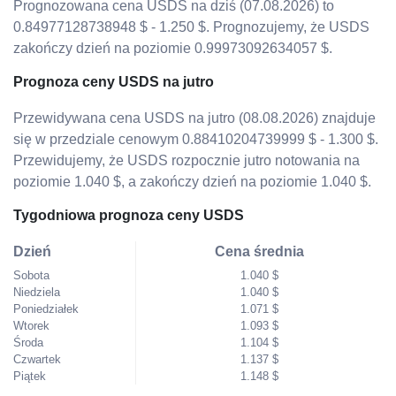
Prognozowana cena USDS na dziś (07.08.2026) to
0.84977128738948 $ - 1.250 $. Prognozujemy, że USDS
zakończy dzień na poziomie 0.99973092634057 $.
Prognoza ceny USDS na jutro
Przewidywana cena USDS na jutro (08.08.2026) znajduje
się w przedziale cenowym 0.88410204739999 $ - 1.300 $.
Przewidujemy, że USDS rozpocznie jutro notowania na
poziomie 1.040 $, a zakończy dzień na poziomie 1.040 $.
Tygodniowa prognoza ceny USDS
Dzień
Cena średnia
Sobota
1.040 $
Niedziela
1.040 $
Poniedziałek
1.071 $
Wtorek
1.093 $
Środa
1.104 $
Czwartek
1.137 $
Piątek
1.148 $