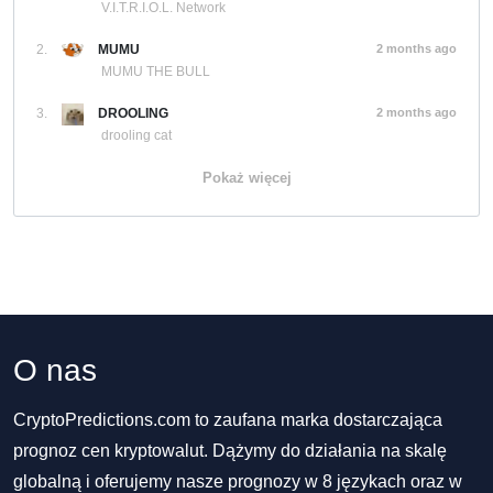
V.I.T.R.I.O.L. Network
2.
MUMU
2 months ago
MUMU THE BULL
3.
DROOLING
2 months ago
drooling cat
Pokaż więcej
O nas
CryptoPredictions.com to zaufana marka dostarczająca
prognoz cen kryptowalut. Dążymy do działania na skalę
globalną i oferujemy nasze prognozy w 8 językach oraz w