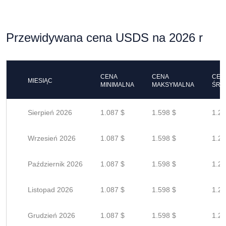
Przewidywana cena USDS na 2026 r
CENA
CENA
CEN
MIESIĄC
MINIMALNA
MAKSYMALNA
ŚRE
Sierpień 2026
1.087 $
1.598 $
1.27
Wrzesień 2026
1.087 $
1.598 $
1.27
Październik 2026
1.087 $
1.598 $
1.27
Listopad 2026
1.087 $
1.598 $
1.27
Grudzień 2026
1.087 $
1.598 $
1.27