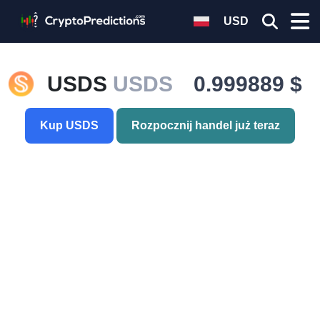
USD
USDS
USDS
0.999889 $
Kup USDS
Rozpocznij handel już teraz