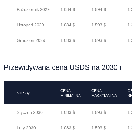
Październik 2029
1.084 $
1.594 $
1.27
Listopad 2029
1.084 $
1.593 $
1.27
Grudzień 2029
1.083 $
1.593 $
1.27
Przewidywana cena USDS na 2030 r
CENA
CENA
CEN
MIESIĄC
MINIMALNA
MAKSYMALNA
ŚRE
Styczeń 2030
1.083 $
1.593 $
1.27
Luty 2030
1.083 $
1.593 $
1.27