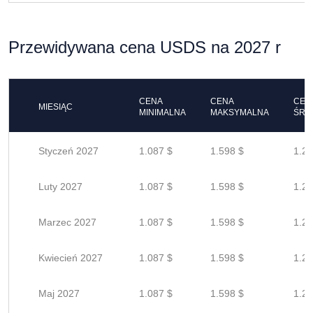
Przewidywana cena USDS na 2027 r
CENA
CENA
CEN
MIESIĄC
MINIMALNA
MAKSYMALNA
ŚRE
Styczeń 2027
1.087 $
1.598 $
1.27
Luty 2027
1.087 $
1.598 $
1.27
Marzec 2027
1.087 $
1.598 $
1.27
Kwiecień 2027
1.087 $
1.598 $
1.27
Maj 2027
1.087 $
1.598 $
1.27