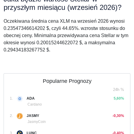
przyszłym miesiącu (wrzesień 2026)?
Oczekiwana średnia cena XLM na wrzesień 2026 wynosi
0.23547346614202 $, czyli 44.65%. wzrostw stosunku do
obecnej ceny. Minimalna przewidywana cena Stellar w tym
okresie wynosi 0.20015244622072 $, a maksymalna
0.29434183267752 $.
Popularne Prognozy
24h %
1.
ADA
5,60%
Cardano
2.
JASMY
-0,30%
JasmyCoin
3.
LUNC
-0,40%