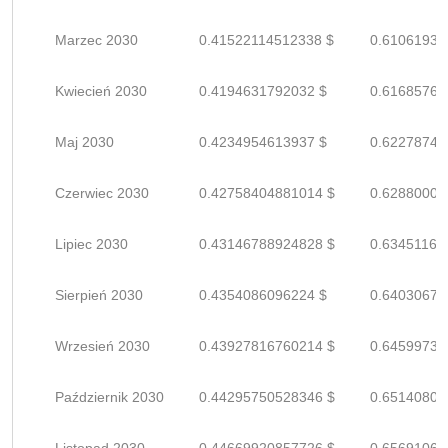
Marzec 2030
0.41522114512338 $
0.61061933
Kwiecień 2030
0.4194631792032 $
0.61685761
Maj 2030
0.4234954613937 $
0.62278744
Czerwiec 2030
0.42758404881014 $
0.62880007
Lipiec 2030
0.43146788924828 $
0.63451160
Sierpień 2030
0.4354086096224 $
0.64030677
Wrzesień 2030
0.43927816760214 $
0.64599730
Październik 2030
0.44295750528346 $
0.65140809