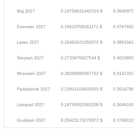
Maj 2027
0.24758631442314 $
0.36409752
Czerwiec 2027
0.25619700161171 $
0.37676029
Lipiec 2027
0.26462621050075 $
0.38915619
Sierpień 2027
0.2733470427544 $
0.40198094
Wrzesień 2027
0.28200985997752 $
0.41472038
Październik 2027
0.23914164833003 $
0.35167889
Listopad 2027
0.24793952581208 $
0.36461694
Grudzień 2027
0.25623173278972 $
0.37681137