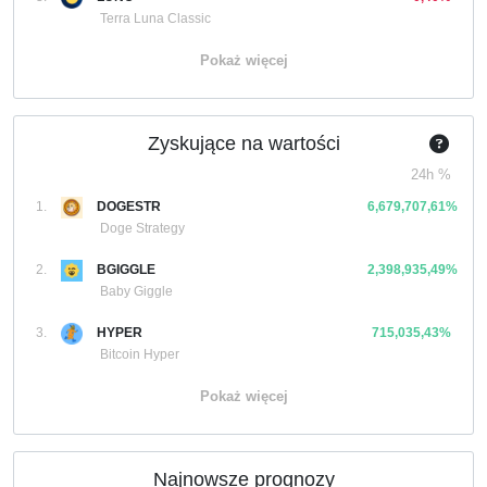
Terra Luna Classic
Pokaż więcej
Zyskujące na wartości
24h %
1.
DOGESTR
6,679,707,61%
Doge Strategy
2.
BGIGGLE
2,398,935,49%
Baby Giggle
3.
HYPER
715,035,43%
Bitcoin Hyper
Pokaż więcej
Najnowsze prognozy