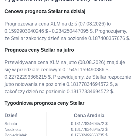
Cenowa prognoza Stellar na dzisiaj
Prognozowana cena XLM na dziś (07.08.2026) to
0.1592903040246 $ - 0.234250447095 $. Prognozujemy,
że Stellar zakończy dzień na poziomie 0.187400357676 $.
Prognoza ceny Stellar na jutro
Przewidywana cena XLM na jutro (08.08.2026) znajduje
się w przedziale cenowym 0.15451159490386 $ -
0.22722293368215 $. Przewidujemy, że Stellar rozpocznie
jutro notowania na poziomie 0.18177834694572 $, a
zakończy dzień na poziomie 0.18177834694572 $.
Tygodniowa prognoza ceny Stellar
Dzień
Cena średnia
Sobota
0.18177834694572 $
Niedziela
0.18177834694572 $
Poniedziałek
0.17632499653735 $