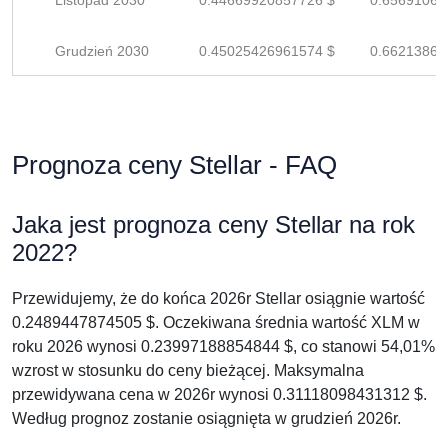
Listopad 2030
0.44669920857726 $
0.65691060
Grudzień 2030
0.45025426961574 $
0.66213863
Prognoza ceny Stellar - FAQ
Jaka jest prognoza ceny Stellar na rok
2022?
Przewidujemy, że do końca 2026r Stellar osiągnie wartość
0.2489447874505 $. Oczekiwana średnia wartość XLM w
roku 2026 wynosi 0.23997188854844 $, co stanowi 54,01%
wzrost w stosunku do ceny bieżącej. Maksymalna
przewidywana cena w 2026r wynosi 0.31118098431312 $.
Według prognoz zostanie osiągnięta w grudzień 2026r.