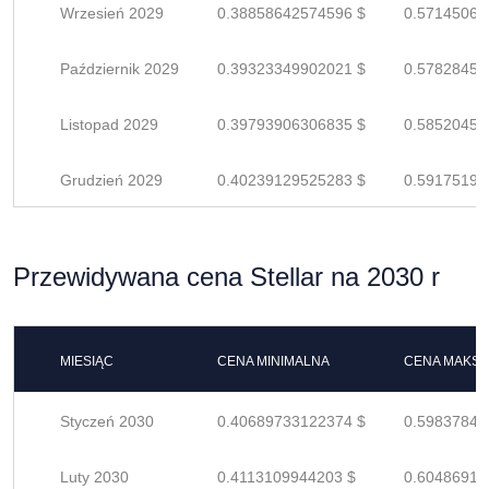
Wrzesień 2029
0.38858642574596 $
0.57145062
Październik 2029
0.39323349902021 $
0.57828455
Listopad 2029
0.39793906306835 $
0.58520450
Grudzień 2029
0.40239129525283 $
0.59175190
Przewidywana cena Stellar na 2030 r
MIESIĄC
CENA MINIMALNA
CENA MAKS
Styczeń 2030
0.40689733122374 $
0.59837842
Luty 2030
0.4113109944203 $
0.60486910