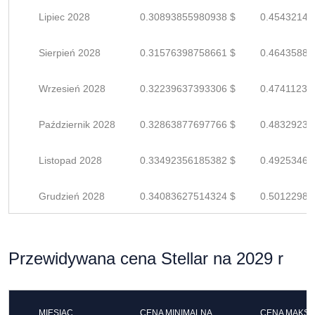
Lipiec 2028
0.30893855980938 $
0.45432141
Sierpień 2028
0.31576398758661 $
0.46435880
Wrzesień 2028
0.32239637393306 $
0.47411231
Październik 2028
0.32863877697766 $
0.48329231
Listopad 2028
0.33492356185382 $
0.49253464
Grudzień 2028
0.34083627514324 $
0.50122981
Przewidywana cena Stellar na 2029 r
MIESIĄC
CENA MINIMALNA
CENA MAKS