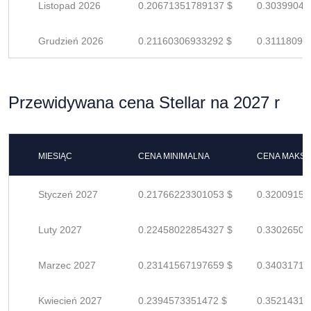
Listopad 2026
0.20671351789137 $
0.30399046
Grudzień 2026
0.21160306933292 $
0.31118098
Przewidywana cena Stellar na 2027 r
MIESIĄC
CENA MINIMALNA
CENA MAKS
Styczeń 2027
0.21766223301053 $
0.32009151
Luty 2027
0.22458022854327 $
0.33026504
Marzec 2027
0.23141567197659 $
0.34031716
Kwiecień 2027
0.2394573351472 $
0.35214313