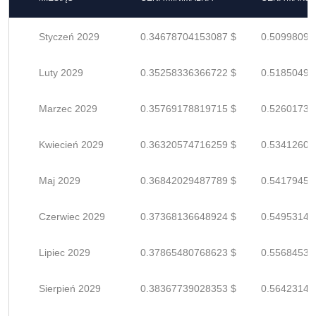
Styczeń 2029
0.34678704153087 $
0.50998094
Luty 2029
0.35258336366722 $
0.51850494
Marzec 2029
0.35769178819715 $
0.52601733
Kwiecień 2029
0.36320574716259 $
0.53412609
Maj 2029
0.36842029487789 $
0.54179455
Czerwiec 2029
0.37368136648924 $
0.54953142
Lipiec 2029
0.37865480768623 $
0.55684530
Sierpień 2029
0.38367739028353 $
0.56423145