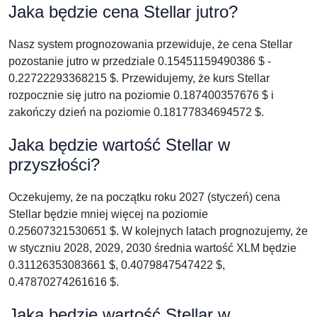
Jaka będzie cena Stellar jutro?
Nasz system prognozowania przewiduje, że cena Stellar
pozostanie jutro w przedziale 0.15451159490386 $ -
0.22722293368215 $. Przewidujemy, że kurs Stellar
rozpocznie się jutro na poziomie 0.187400357676 $ i
zakończy dzień na poziomie 0.18177834694572 $.
Jaka będzie wartość Stellar w
przyszłości?
Oczekujemy, że na początku roku 2027 (styczeń) cena
Stellar będzie mniej więcej na poziomie
0.25607321530651 $. W kolejnych latach prognozujemy, że
w styczniu 2028, 2029, 2030 średnia wartość XLM będzie
0.31126353083661 $, 0.4079847547422 $,
0.47870274261616 $.
Jaka będzie wartość Stellar w