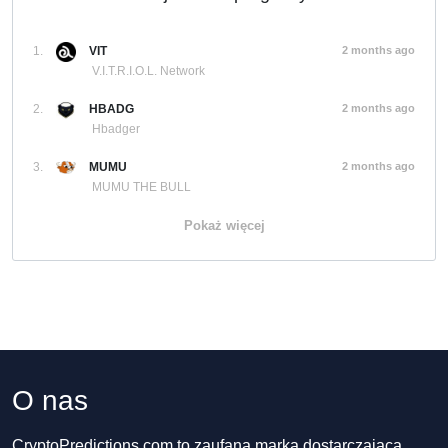
1.
VIT
2 months ago
V.I.T.R.I.O.L. Network
2.
HBADG
2 months ago
Hbadger
3.
MUMU
2 months ago
MUMU THE BULL
Pokaż więcej
O nas
CryptoPredictions.com to zaufana marka dostarczająca