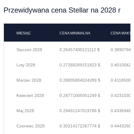
Przewidywana cena Stellar na 2028 r
MIESIĄC
CENA MINIMALNA
CENA MAKS
Styczeń 2028
0.26457400121112 $
0.38907941
Luty 2028
0.27268289151823 $
0.40100425
Marzec 2028
0.28005804024289 $
0.41185005
Kwiecień 2028
0.28771005051249 $
0.42310301
Maj 2028
0.29491247019786 $
0.43369480
Czerwiec 2028
0.30214172267774 $
0.44432606