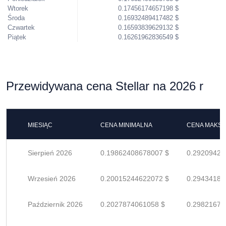
Wtorek
0.17456174657198 $
Środa
0.16932489417482 $
Czwartek
0.16593839629132 $
Piątek
0.16261962836549 $
Przewidywana cena Stellar na 2026 r
MIESIĄC
CENA MINIMALNA
CENA MAKS
Sierpień 2026
0.19862408678007 $
0.29209424
Wrzesień 2026
0.20015244622072 $
0.29434183
Październik 2026
0.2027874061058 $
0.29821677