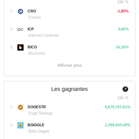
24h %
1.
CRO
-1,80%
Cronos
2.
ICP
3,60%
Internet Computer
3.
BICO
16,10%
Biconomy
Afficher plus
Les gagnantes
24h %
1.
DOGESTR
6,679,707,61%
Doge Strategy
2.
BGIGGLE
2,398,935,49%
Baby Giggle