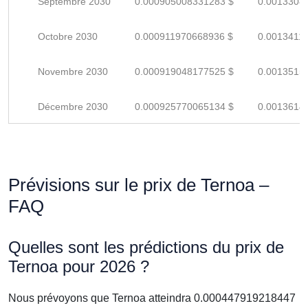
Septembre 2030
0.000905008331283 $
0.0013308
Octobre 2030
0.000911970668936 $
0.0013411
Novembre 2030
0.000919048177525 $
0.0013515
Décembre 2030
0.000925770065134 $
0.0013614
Prévisions sur le prix de Ternoa –
FAQ
Quelles sont les prédictions du prix de
Ternoa pour 2026 ?
Nous prévoyons que Ternoa atteindra 0.000447919218447