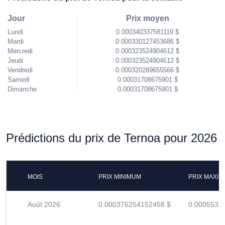
Jour
Prix moyen
Lundi
0.000340337581119 $
Mardi
0.000330127453686 $
Mercredi
0.000323524904612 $
Jeudi
0.000323524904612 $
Vendredi
0.000320289655566 $
Samedi
0.00031708675901 $
Dimanche
0.00031708675901 $
Prédictions du prix de Ternoa pour 2026
MOIS
PRIX MINIMUM
PRIX MAXI
Août 2026
0.000376254152458 $
0.0005533