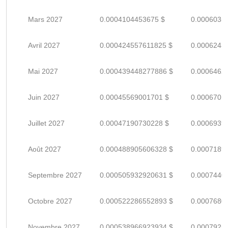
Mars 2027
0.0004104453675 $
0.0006035
Avril 2027
0.000424557611825 $
0.0006243
Mai 2027
0.000439448277886 $
0.0006462
Juin 2027
0.00045569001701 $
0.0006701
Juillet 2027
0.00047190730228 $
0.0006939
Août 2027
0.000488905606328 $
0.0007189
Septembre 2027
0.000505932920631 $
0.0007440
Octobre 2027
0.000522286552893 $
0.0007680
Novembre 2027
0.000538966923934 $
0.0007925