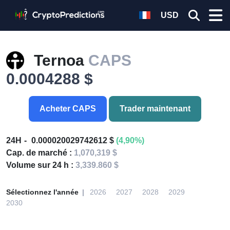
USD
Ternoa
CAPS
0.0004288 $
Acheter CAPS
Trader maintenant
24H
0.000020029742612 $
(4,90%)
Cap. de marché :
1,070,319 $
Volume sur 24 h :
3,339.860 $
Sélectionnez l'année
2026
2027
2028
2029
2030