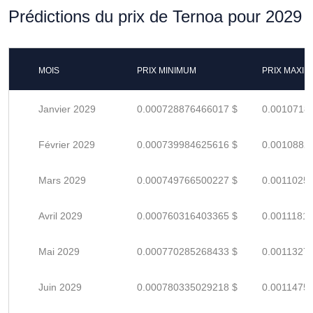
Prédictions du prix de Ternoa pour 2029
MOIS
PRIX MINIMUM
PRIX MAXI
Janvier 2029
0.000728876466017 $
0.0010718
Février 2029
0.000739984625616 $
0.0010882
Mars 2029
0.000749766500227 $
0.0011025
Avril 2029
0.000760316403365 $
0.0011181
Mai 2029
0.000770285268433 $
0.0011327
Juin 2029
0.000780335029218 $
0.0011475