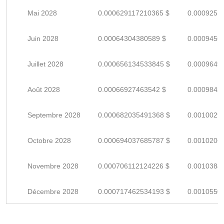
Mai 2028
0.000629117210365 $
0.0009251
Juin 2028
0.00064304380589 $
0.0009456
Juillet 2028
0.000656134533845 $
0.0009649
Août 2028
0.00066927463542 $
0.0009842
Septembre 2028
0.000682035491368 $
0.0010029
Octobre 2028
0.000694037685787 $
0.0010206
Novembre 2028
0.000706112124226 $
0.0010384
Décembre 2028
0.000717462534193 $
0.0010550