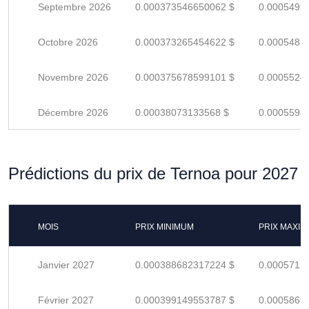
Septembre 2026
0.000373546650062 $
0.0005493
Octobre 2026
0.000373265454622 $
0.0005489
Novembre 2026
0.000375678599101 $
0.0005524
Décembre 2026
0.00038073133568 $
0.0005598
Prédictions du prix de Ternoa pour 2027
MOIS
PRIX MINIMUM
PRIX MAXI
Janvier 2027
0.000388682317224 $
0.0005715
Février 2027
0.000399149553787 $
0.0005869