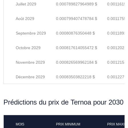
Juillet 2029
0.000789827964989 $
0.0011615
Août 2029
0.000799407478784 $
0.0011755
Septembre 2029
0.00080876350448 $
0.0011893
Octobre 2029
0.000817614055472 $
0.0012023
Novembre 2029
0.000826569962184 $
0.0012155
Décembre 2029
0.00083503822218 $
0.0012279
Prédictions du prix de Ternoa pour 2030
MOIS
PRIX MINIMUM
PRIX MAXI