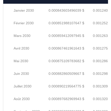
Janvier 2030
0.000843603496039 $
0.0012405
Février 2030
0.000851988107647 $
0.0012529
Mars 2030
0.000859412097945 $
0.0012638
Avril 2030
0.000867461961643 $
0.0012756
Mai 2030
0.000875109783682 $
0.0012869
Juin 2030
0.000882860509667 $
0.0012983
Juillet 2030
0.000890219564775 $
0.0013091
Août 2030
0.000897682969943 $
0.0013201