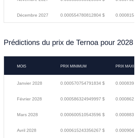
Décembre 2027
0.000554780812804 $
0.0008158
Prédictions du prix de Ternoa pour 2028
MOIS
PRIX MINIMUM
PRIX MAXI
Janvier 2028
0.000570754791834 $
0.0008393
Février 2028
0.000586324949997 $
0.0008622
Mars 2028
0.000600510543596 $
0.0008831
Avril 2028
0.000615243356267 $
0.0009047