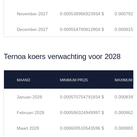
November 2027
0.000538966923934 $
0.0007925
December 2027
0.000554780812804 $
0.0008158
Ternoa koers verwachting voor 2028
MAAND
MINIMUM PRIJS
MAXIMUM P
Januari 2028
0.000570754791834 $
0.0008393
Februari 2028
0.000586324949997 $
0.0008622
Maart 2028
0.000600510543596 $
0.0008831