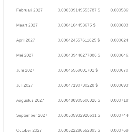
Februari 2027
0.000399149553787 $
0.0005869
Maart 2027
0.0004104453675 $
0.0006035
April 2027
0.000424557611825 $
0.0006243
Mei 2027
0.000439448277886 $
0.0006462
Juni 2027
0.00045569001701 $
0.0006701
Juli 2027
0.00047190730228 $
0.0006939
Augustus 2027
0.000488905606328 $
0.0007189
September 2027
0.000505932920631 $
0.0007440
October 2027
0.000522286552893 $
0.0007680