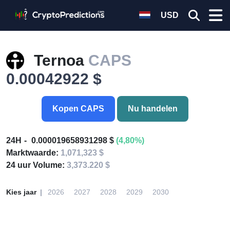
USD
Ternoa
CAPS
0.00042922 $
Kopen CAPS
Nu handelen
24H
0.000019658931298 $
(4,80%)
Marktwaarde:
1,071,323 $
24 uur Volume:
3,373.220 $
Kies jaar
2026
2027
2028
2029
2030