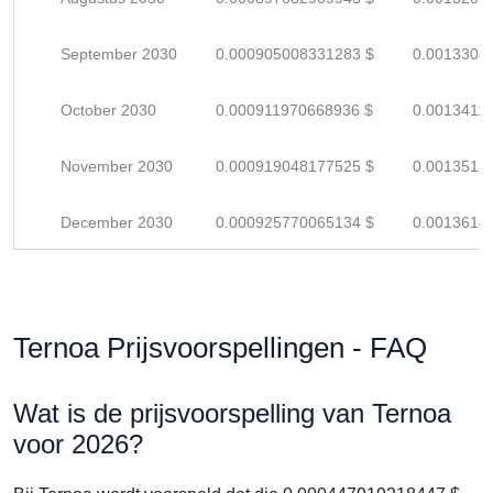
September 2030
0.000905008331283 $
0.0013308
October 2030
0.000911970668936 $
0.0013411
November 2030
0.000919048177525 $
0.0013515
December 2030
0.000925770065134 $
0.0013614
Ternoa Prijsvoorspellingen - FAQ
Wat is de prijsvoorspelling van Ternoa
voor 2026?