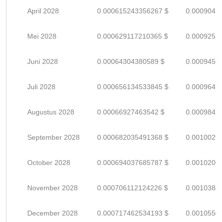
April 2028
0.000615243356267 $
0.0009047
Mei 2028
0.000629117210365 $
0.0009251
Juni 2028
0.00064304380589 $
0.0009456
Juli 2028
0.000656134533845 $
0.0009649
Augustus 2028
0.00066927463542 $
0.0009842
September 2028
0.000682035491368 $
0.0010029
October 2028
0.000694037685787 $
0.0010206
November 2028
0.000706112124226 $
0.0010384
December 2028
0.000717462534193 $
0.0010550