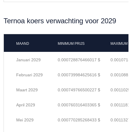
Ternoa koers verwachting voor 2029
MAAND
MINIMUM PRIJS
MAXIMUM P
Januari 2029
0.000728876466017 $
0.0010718
Februari 2029
0.000739984625616 $
0.0010882
Maart 2029
0.000749766500227 $
0.0011025
April 2029
0.000760316403365 $
0.0011181
Mei 2029
0.000770285268433 $
0.0011327