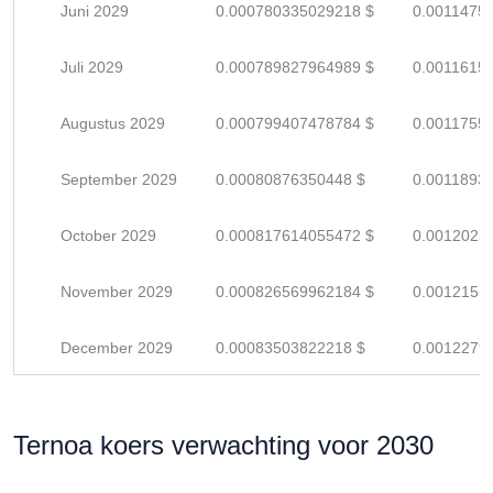
Juni 2029
0.000780335029218 $
0.0011475
Juli 2029
0.000789827964989 $
0.0011615
Augustus 2029
0.000799407478784 $
0.0011755
September 2029
0.00080876350448 $
0.0011893
October 2029
0.000817614055472 $
0.0012023
November 2029
0.000826569962184 $
0.0012155
December 2029
0.00083503822218 $
0.0012279
Ternoa koers verwachting voor 2030