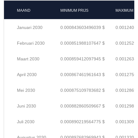
MAAND
MINIMUM PRIJS
MAXIMUM P
Januari 2030
0.000843603496039 $
0.0012405
Februari 2030
0.000851988107647 $
0.0012529
Maart 2030
0.000859412097945 $
0.0012638
April 2030
0.000867461961643 $
0.0012756
Mei 2030
0.000875109783682 $
0.0012869
Juni 2030
0.000882860509667 $
0.0012983
Juli 2030
0.000890219564775 $
0.0013091
Augustus 2030
0.000897682969943 $
0.0013201