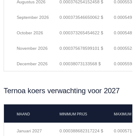
Augustus 2026
0.000376254152458 $
0.0005533
September 2026
0.000373546650062 $
0.0005493
October 2026
0.000373265454622 $
0.0005489
November 2026
0.000375678599101 $
0.0005524
December 2026
0.00038073133568 $
0.0005598
Ternoa koers verwachting voor 2027
MAAND
MINIMUM PRIJS
MAXIMUM P
Januari 2027
0.000388682317224 $
0.0005715