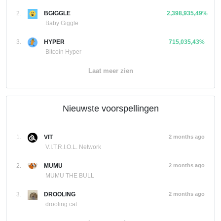
2.
BGIGGLE
2,398,935,49%
Baby Giggle
3.
HYPER
715,035,43%
Bitcoin Hyper
Laat meer zien
Nieuwste voorspellingen
1.
VIT
2 months ago
V.I.T.R.I.O.L. Network
2.
MUMU
2 months ago
MUMU THE BULL
3.
DROOLING
2 months ago
drooling cat