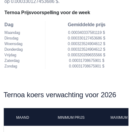
op 0.000330127453686 $.
Ternoa Prijsvoorspelling voor de week
Dag
Gemiddelde prijs
Maandag
0.000340337581119 $
Dinsdag
0.000330127453686 $
Woensdag
0.000323524904612 $
Donderdag
0.000323524904612 $
Vrijdag
0.000320289655566 $
Zaterdag
0.00031708675901 $
Zondag
0.00031708675901 $
Ternoa koers verwachting voor 2026
MAAND
MINIMUM PRIJS
MAXIMUM P