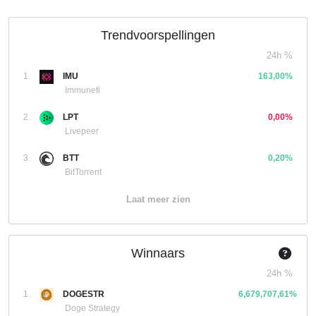
Trendvoorspellingen
24h %
1.
IMU
163,00%
Immunefi
2.
LPT
0,00%
Livepeer
3.
BTT
0,20%
BitTorrent
Laat meer zien
Winnaars
24h %
1.
DOGESTR
6,679,707,61%
Doge Strategy