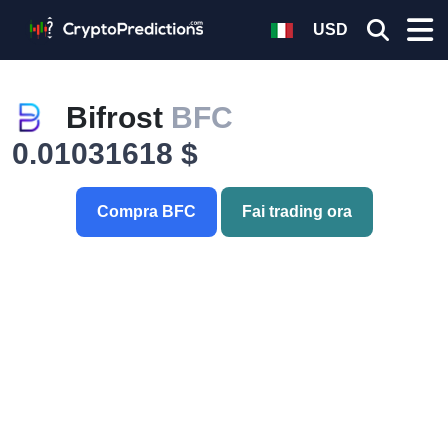
USD
Bifrost
BFC
0.01031618 $
Compra BFC
Fai trading ora