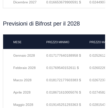
Dicembre 2027
0.016653679900591 $
0.02449070
Previsioni di Bifrost per il 2028
MESE
PREZZO MINIMO
PREZZO MAS
Gennaio 2028
0.017177640188958 $
0.02526123
Febbraio 2028
0.01769540152611 $
0.02602264
Marzo 2028
0.018172177603383 $
0.02672379
Aprile 2028
0.018671610005076 $
0.02745825
Maggio 2028
0.019145251293363 $
0.02815478