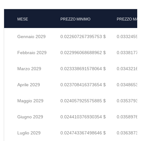
MESE
PREZZO MINIMO
PREZZO MAS
Gennaio 2029
0.022607267395753 $
0.03324598
Febbraio 2029
0.022996068688962 $
0.03381774
Marzo 2029
0.023338691578064 $
0.03432160
Aprile 2029
0.023708416373654 $
0.03486531
Maggio 2029
0.024057925575885 $
0.03537930
Giugno 2029
0.024410376930354 $
0.03589761
Luglio 2029
0.024743367498646 $
0.03638730