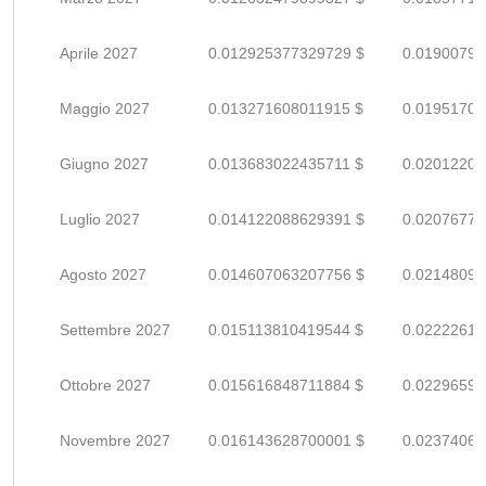
Aprile 2027
0.012925377329729 $
0.01900790
Maggio 2027
0.013271608011915 $
0.01951707
Giugno 2027
0.013683022435711 $
0.02012209
Luglio 2027
0.014122088629391 $
0.02076777
Agosto 2027
0.014607063207756 $
0.02148097
Settembre 2027
0.015113810419544 $
0.02222619
Ottobre 2027
0.015616848711884 $
0.02296595
Novembre 2027
0.016143628700001 $
0.02374063