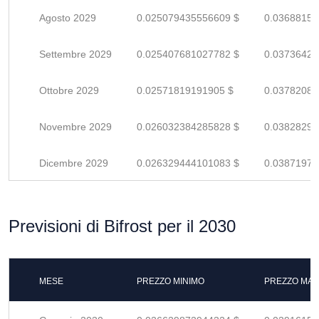
Agosto 2029
0.025079435556609 $
0.03688152
Settembre 2029
0.025407681027782 $
0.03736423
Ottobre 2029
0.02571819191905 $
0.03782087
Novembre 2029
0.026032384285828 $
0.03828291
Dicembre 2029
0.026329444101083 $
0.03871977
Previsioni di Bifrost per il 2030
MESE
PREZZO MINIMO
PREZZO MAS