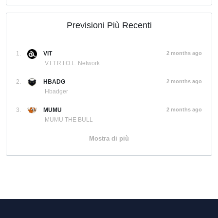
Previsioni Più Recenti
1.
VIT
2 months ago
V.I.T.R.I.O.L. Network
2.
HBADG
2 months ago
Hbadger
3.
MUMU
2 months ago
MUMU THE BULL
Mostra di più