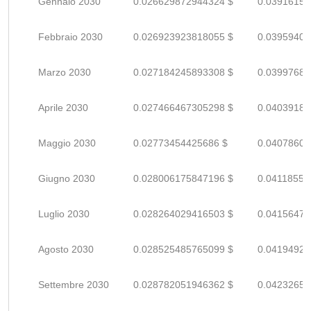
Gennaio 2030
0.026629872944324 $
0.03916157
Febbraio 2030
0.026923923818055 $
0.03959400
Marzo 2030
0.027184245893308 $
0.03997683
Aprile 2030
0.027466467305298 $
0.04039186
Maggio 2030
0.02773454425686 $
0.04078609
Giugno 2030
0.028006175847196 $
0.04118555
Luglio 2030
0.028264029416503 $
0.04156474
Agosto 2030
0.028525485765099 $
0.04194924
Settembre 2030
0.028782051946362 $
0.04232654