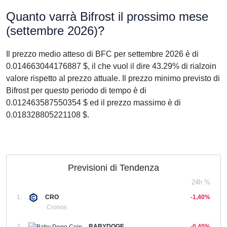
Quanto varrà Bifrost il prossimo mese
(settembre 2026)?
Il prezzo medio atteso di BFC per settembre 2026 è di
0.014663044176887 $, il che vuol il dire 43.29% di rialzoin
valore rispetto al prezzo attuale. Il prezzo minimo previsto di
Bifrost per questo periodo di tempo è di
0.012463587550354 $ ed il prezzo massimo è di
0.018328805221108 $.
Previsioni di Tendenza
24h %
1.
CRO
-1,40%
Cronos
2.
BABYDOGE
-0,40%