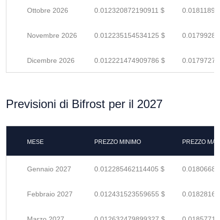
Ottobre 2026
0.012320872190911 $
0.01811892
Novembre 2026
0.012235154534125 $
0.01799287
Dicembre 2026
0.012221474909786 $
0.01797275
Previsioni di Bifrost per il 2027
MESE
PREZZO MINIMO
PREZZO MAS
Gennaio 2027
0.012285462114405 $
0.01806685
Febbraio 2027
0.012431523559655 $
0.01828165
Marzo 2027
0.012632479899327 $
0.01857717