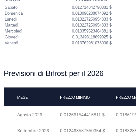
Sabato
0.012714842790381 $
Domenica
0.013096288074092 $
Lunedì
0.013227250954833 $
Martedì
0.013227250954833 $
Mercoledì
0.013359523464381 $
Giovedì
0.013493118699025 $
Venerdì
0.013762981073006 $
Previsioni di Bifrost per il 2026
MESE
PREZZO MINIMO
PREZZO MAS
Agosto 2026
0.012661544416811 $
0.01861991
Settembre 2026
0.012463587550354 $
0.01832880