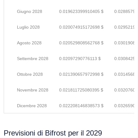
Giugno 2028
0.019623399910405 $
0.02885794
Luglio 2028
0.020074915172698 $
0.02952193
Agosto 2028
0.020529808562768 $
0.03019089
Settembre 2028
0.02097290776113 $
0.03084251
Ottobre 2028
0.021390657972998 $
0.03145684
Novembre 2028
0.021811725080395 $
0.03207606
Dicembre 2028
0.022208146838573 $
0.03265903
Previsioni di Bifrost per il 2029