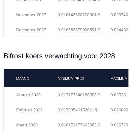
November 2027
0.016143628700001 $
0.0237406
December 2027
0.016653679900591 $
0.0244907
Bifrost koers verwachting voor 2028
MAAND
MINIMUM PRIJS
MAXIMUM P
Januari 2028
0.017177640188958 $
0.0252612
Februari 2028
0.01769540152611 $
0.0260226
Maart 2028
0.018172177603383 $
0.0267237