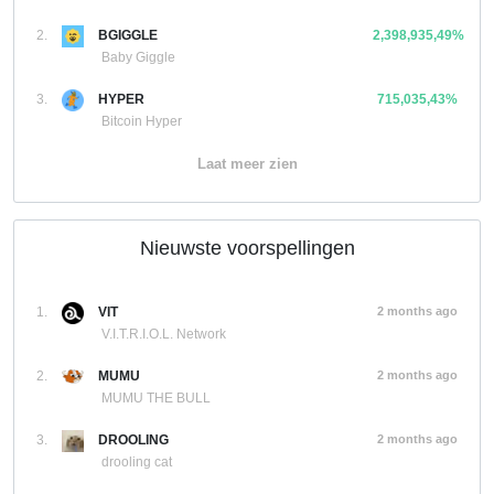
2.
BGIGGLE
2,398,935,49%
Baby Giggle
3.
HYPER
715,035,43%
Bitcoin Hyper
Laat meer zien
Nieuwste voorspellingen
1.
VIT
2 months ago
V.I.T.R.I.O.L. Network
2.
MUMU
2 months ago
MUMU THE BULL
3.
DROOLING
2 months ago
drooling cat