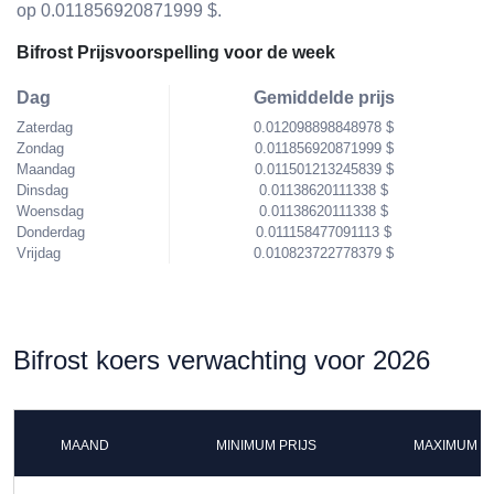
op 0.011856920871999 $.
Bifrost Prijsvoorspelling voor de week
Dag
Gemiddelde prijs
Zaterdag
0.012098898848978 $
Zondag
0.011856920871999 $
Maandag
0.011501213245839 $
Dinsdag
0.01138620111338 $
Woensdag
0.01138620111338 $
Donderdag
0.011158477091113 $
Vrijdag
0.010823722778379 $
Bifrost koers verwachting voor 2026
MAAND
MINIMUM PRIJS
MAXIMUM P