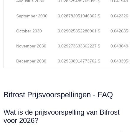
Augustus 2030
0.028525485765099 $
0.0419492
September 2030
0.028782051946362 $
0.0423265
October 2030
0.029025852280961 $
0.0426850
November 2030
0.029273633362227 $
0.0430494
December 2030
0.029508914773762 $
0.0433954
Bifrost Prijsvoorspellingen - FAQ
Wat is de prijsvoorspelling van Bifrost
voor 2026?