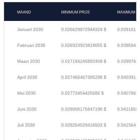
MAAND
MINIMUM PRIJS
MAXIMUM P
Januari 2030
0.026629872944324 $
0.0391615
Februari 2030
0.026923923818055 $
0.0395940
Maart 2030
0.027184245893308 $
0.0399768
April 2030
0.027466467305298 $
0.0403918
Mei 2030
0.02773454425686 $
0.0407860
Juni 2030
0.028006175847196 $
0.0411855
Juli 2030
0.028264029416503 $
0.0415647