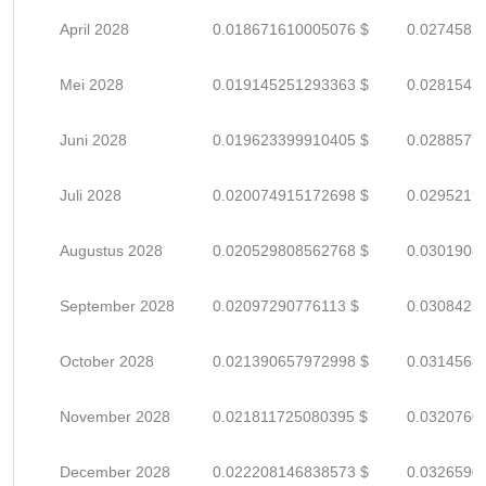
April 2028
0.018671610005076 $
0.0274582
Mei 2028
0.019145251293363 $
0.0281547
Juni 2028
0.019623399910405 $
0.0288579
Juli 2028
0.020074915172698 $
0.0295219
Augustus 2028
0.020529808562768 $
0.0301908
September 2028
0.02097290776113 $
0.0308425
October 2028
0.021390657972998 $
0.0314568
November 2028
0.021811725080395 $
0.0320760
December 2028
0.022208146838573 $
0.0326590