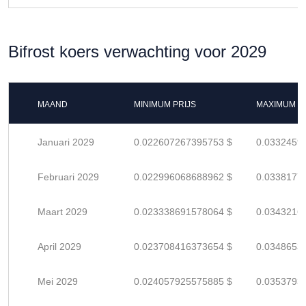
Bifrost koers verwachting voor 2029
MAAND
MINIMUM PRIJS
MAXIMUM P
Januari 2029
0.022607267395753 $
0.0332459
Februari 2029
0.022996068688962 $
0.0338177
Maart 2029
0.023338691578064 $
0.0343216
April 2029
0.023708416373654 $
0.0348653
Mei 2029
0.024057925575885 $
0.0353793