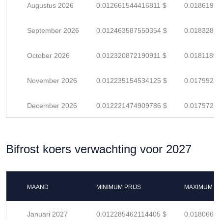
Augustus 2026
0.012661544416811 $
0.0186199
September 2026
0.012463587550354 $
0.0183288
October 2026
0.012320872190911 $
0.0181189
November 2026
0.012235154534125 $
0.0179928
December 2026
0.012221474909786 $
0.0179727
Bifrost koers verwachting voor 2027
MAAND
MINIMUM PRIJS
MAXIMUM P
Januari 2027
0.012285462114405 $
0.0180668