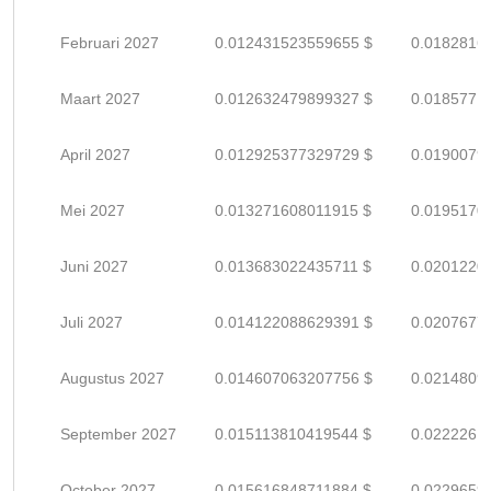
Februari 2027
0.012431523559655 $
0.0182816
Maart 2027
0.012632479899327 $
0.0185771
April 2027
0.012925377329729 $
0.0190079
Mei 2027
0.013271608011915 $
0.0195170
Juni 2027
0.013683022435711 $
0.0201220
Juli 2027
0.014122088629391 $
0.0207677
Augustus 2027
0.014607063207756 $
0.0214809
September 2027
0.015113810419544 $
0.0222261
October 2027
0.015616848711884 $
0.0229659