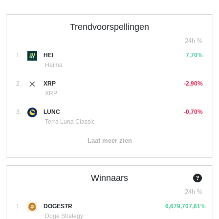
Trendvoorspellingen
24h %
1.
HEI
7,70%
Heima
2.
XRP
-2,90%
XRP
3.
LUNC
-0,70%
Terra Luna Classic
Laat meer zien
Winnaars
24h %
1.
DOGESTR
6,679,707,61%
Doge Strategy