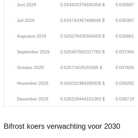
Juni 2029
0.024410376930354 $
0.0358976
Juli 2029
0.024743367498646 $
0.0363873
Augustus 2029
0.025079435556609 $
0.0368815
September 2029
0.025407681027782 $
0.0373642
October 2029
0.02571819191905 $
0.0378208
November 2029
0.026032384285828 $
0.0382829
December 2029
0.026329444101083 $
0.0387197
Bifrost koers verwachting voor 2030