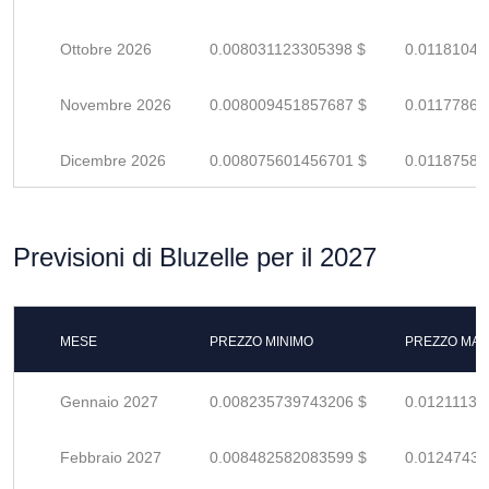
Ottobre 2026
0.008031123305398 $
0.01181047
Novembre 2026
0.008009451857687 $
0.01177860
Dicembre 2026
0.008075601456701 $
0.01187588
Previsioni di Bluzelle per il 2027
MESE
PREZZO MINIMO
PREZZO MAS
Gennaio 2027
0.008235739743206 $
0.01211138
Febbraio 2027
0.008482582083599 $
0.01247438