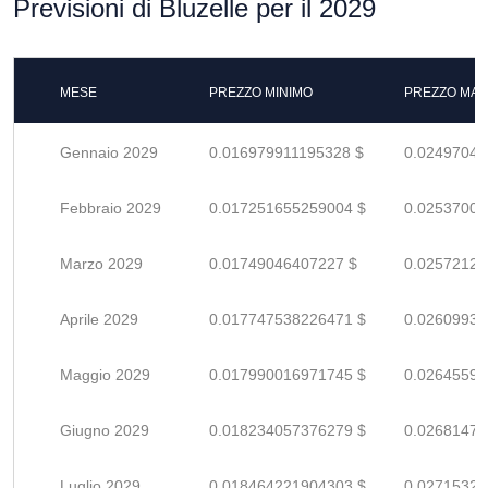
Previsioni di Bluzelle per il 2029
MESE
PREZZO MINIMO
PREZZO MAS
Gennaio 2029
0.016979911195328 $
0.02497045
Febbraio 2029
0.017251655259004 $
0.02537008
Marzo 2029
0.01749046407227 $
0.02572127
Aprile 2029
0.017747538226471 $
0.02609932
Maggio 2029
0.017990016971745 $
0.02645590
Giugno 2029
0.018234057376279 $
0.02681479
Luglio 2029
0.018464221904303 $
0.02715326