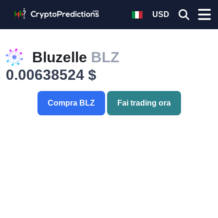
USD
Bluzelle
BLZ
0.00638524 $
Compra BLZ
Fai trading ora