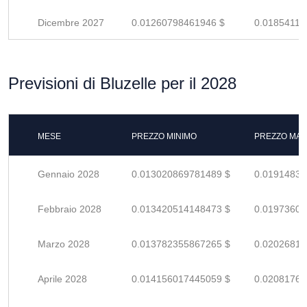
Dicembre 2027
0.01260798461946 $
0.01854115
Previsioni di Bluzelle per il 2028
MESE
PREZZO MINIMO
PREZZO MAS
Gennaio 2028
0.013020869781489 $
0.01914833
Febbraio 2028
0.013420514148473 $
0.01973605
Marzo 2028
0.013782355867265 $
0.02026817
Aprile 2028
0.014156017445059 $
0.02081767