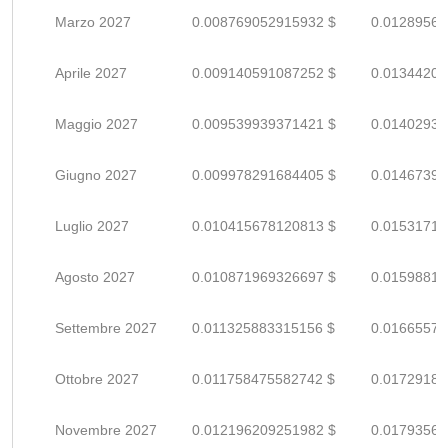
Marzo 2027
0.008769052915932 $
0.01289566
Aprile 2027
0.009140591087252 $
0.01344204
Maggio 2027
0.009539939371421 $
0.01402932
Giugno 2027
0.009978291684405 $
0.01467395
Luglio 2027
0.010415678120813 $
0.01531717
Agosto 2027
0.010871969326697 $
0.01598819
Settembre 2027
0.011325883315156 $
0.01665571
Ottobre 2027
0.011758475582742 $
0.01729187
Novembre 2027
0.012196209251982 $
0.01793560