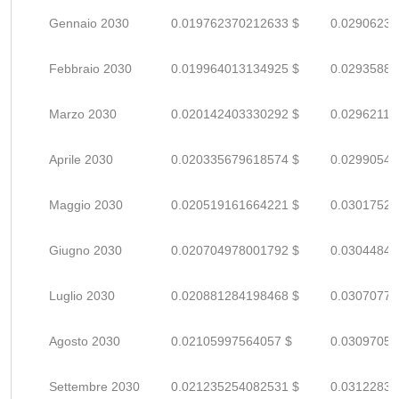
Gennaio 2030
0.019762370212633 $
0.02906230
Febbraio 2030
0.019964013134925 $
0.02935884
Marzo 2030
0.020142403330292 $
0.02962118
Aprile 2030
0.020335679618574 $
0.02990541
Maggio 2030
0.020519161664221 $
0.03017523
Giugno 2030
0.020704978001792 $
0.03044849
Luglio 2030
0.020881284198468 $
0.03070777
Agosto 2030
0.02105997564057 $
0.03097055
Settembre 2030
0.021235254082531 $
0.03122831