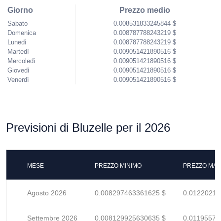
Giorno
Prezzo medio
Sabato
0.008531833245844 $
Domenica
0.008787788243219 $
Lunedì
0.008787788243219 $
Martedì
0.009051421890516 $
Mercoledì
0.009051421890516 $
Giovedì
0.009051421890516 $
Venerdì
0.009051421890516 $
Previsioni di Bluzelle per il 2026
MESE
PREZZO MINIMO
PREZZO MAS
Agosto 2026
0.008297463361625 $
0.01220215
Settembre 2026
0.008129925630635 $
0.01195577