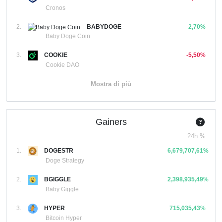
Cronos
2.
BABYDOGE
2,70%
Baby Doge Coin
3.
COOKIE
-5,50%
Cookie DAO
Mostra di più
Gainers
24h %
1.
DOGESTR
6,679,707,61%
Doge Strategy
2.
BGIGGLE
2,398,935,49%
Baby Giggle
3.
HYPER
715,035,43%
Bitcoin Hyper