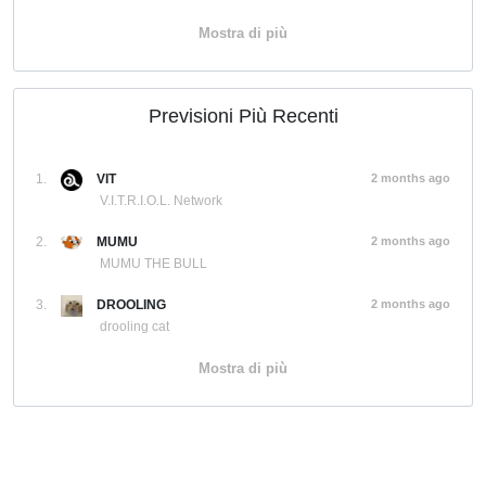
Mostra di più
Previsioni Più Recenti
1.
VIT
2 months ago
V.I.T.R.I.O.L. Network
2.
MUMU
2 months ago
MUMU THE BULL
3.
DROOLING
2 months ago
drooling cat
Mostra di più