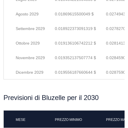
Agosto 2029
0.01869615500049 $
0.02749434
Settembre 2029
0.018922373091319 $
0.02782701
Ottobre 2029
0.019136106742212 $
0.02814133
Novembre 2029
0.019352137507774 $
0.02845902
Dicembre 2029
0.019556187660644 $
0.02875909
Previsioni di Bluzelle per il 2030
MESE
PREZZO MINIMO
PREZZO MAS