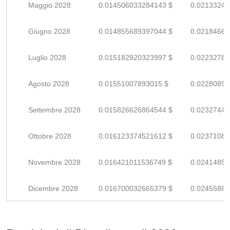
Maggio 2028
0.014506033284143 $
0.02133240
Giugno 2028
0.014855689397044 $
0.02184660
Luglio 2028
0.015182920323997 $
0.02232782
Agosto 2028
0.01551007893015 $
0.02280893
Settembre 2028
0.015826626864544 $
0.02327445
Ottobre 2028
0.016123374521612 $
0.02371084
Novembre 2028
0.016421011536749 $
0.02414854
Dicembre 2028
0.016700032665379 $
0.02455887