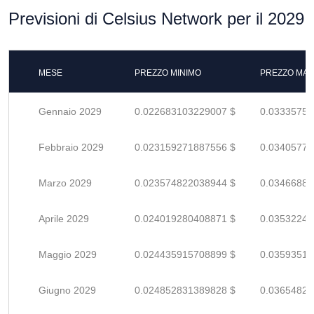
Previsioni di Celsius Network per il 2029
MESE
PREZZO MINIMO
PREZZO MAS
Gennaio 2029
0.022683103229007 $
0.03335750
Febbraio 2029
0.023159271887556 $
0.03405775
Marzo 2029
0.023574822038944 $
0.03466885
Aprile 2029
0.024019280408871 $
0.03532247
Maggio 2029
0.024435915708899 $
0.03593517
Giugno 2029
0.024852831389828 $
0.03654828