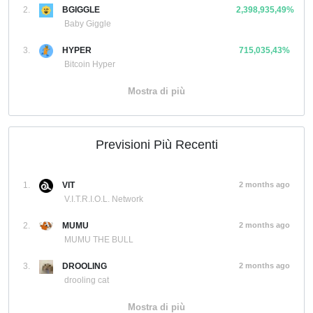
2.
BGIGGLE
2,398,935,49%
Baby Giggle
3.
HYPER
715,035,43%
Bitcoin Hyper
Mostra di più
Previsioni Più Recenti
1.
VIT
2 months ago
V.I.T.R.I.O.L. Network
2.
MUMU
2 months ago
MUMU THE BULL
3.
DROOLING
2 months ago
drooling cat
Mostra di più