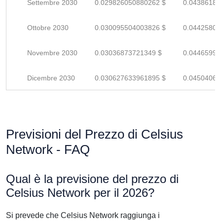
Settembre 2030
0.029826050880262 $
0.04386183
Ottobre 2030
0.030095504003826 $
0.04425809
Novembre 2030
0.03036873721349 $
0.04465990
Dicembre 2030
0.030627633961895 $
0.04504063
Previsioni del Prezzo di Celsius
Network - FAQ
Qual è la previsione del prezzo di
Celsius Network per il 2026?
Si prevede che Celsius Network raggiunga i