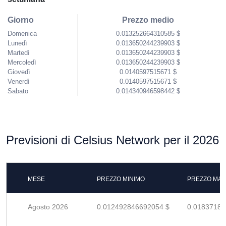
Giorno
Prezzo medio
Domenica
0.013252664310585 $
Lunedì
0.013650244239903 $
Martedì
0.013650244239903 $
Mercoledì
0.013650244239903 $
Giovedì
0.0140597515671 $
Venerdì
0.0140597515671 $
Sabato
0.014340946598442 $
Previsioni di Celsius Network per il 2026
MESE
PREZZO MINIMO
PREZZO MAS
Agosto 2026
0.012492846692054 $
0.01837183