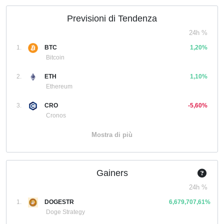
Previsioni di Tendenza
24h %
1.
BTC
1,20%
Bitcoin
2.
ETH
1,10%
Ethereum
3.
CRO
-5,60%
Cronos
Mostra di più
Gainers
24h %
1.
DOGESTR
6,679,707,61%
Doge Strategy