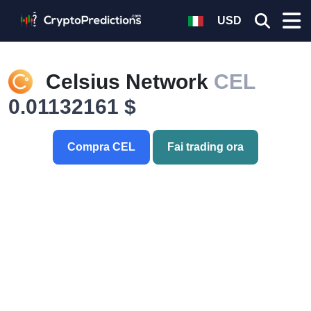
USD
Celsius Network
CEL
0.01132161 $
Compra CEL
Fai trading ora