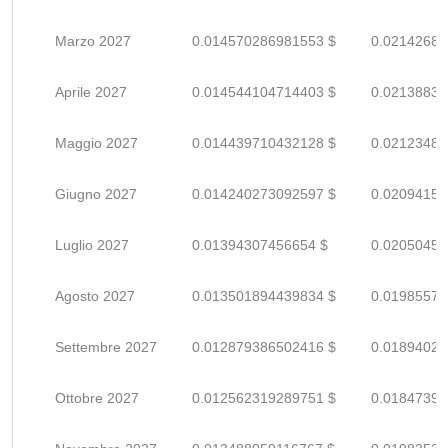
Marzo 2027
0.014570286981553 $
0.02142689
Aprile 2027
0.014544104714403 $
0.02138838
Maggio 2027
0.014439710432128 $
0.02123486
Giugno 2027
0.014240273092597 $
0.02094157
Luglio 2027
0.01394307456654 $
0.02050452
Agosto 2027
0.013501894439834 $
0.01985572
Settembre 2027
0.012879386502416 $
0.01894027
Ottobre 2027
0.012562319289751 $
0.01847399