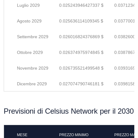
Luglio 2029
0.025243946427337 $
0.03712345
Agosto 2029
0.025636114109345 $
0.03770016
Settembre 2029
0.026016824376869 $
0.03826003
Ottobre 2029
0.026374975974845 $
0.03878672
Novembre 2029
0.026735521499548 $
0.03931694
Dicembre 2029
0.027074790746181 $
0.03981586
Previsioni di Celsius Network per il 2030
MESE
PREZZO MINIMO
PREZZO MAS