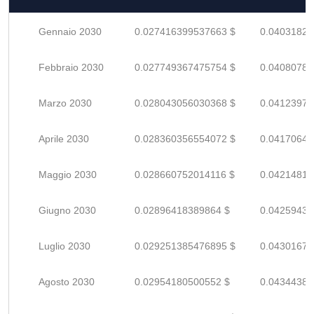
Gennaio 2030
0.027416399537663 $
0.04031823
Febbraio 2030
0.027749367475754 $
0.04080789
Marzo 2030
0.028043056030368 $
0.04123978
Aprile 2030
0.028360356554072 $
0.04170640
Maggio 2030
0.028660752014116 $
0.04214816
Giugno 2030
0.02896418389864 $
0.04259438
Luglio 2030
0.029251385476895 $
0.04301674
Agosto 2030
0.02954180500552 $
0.04344383