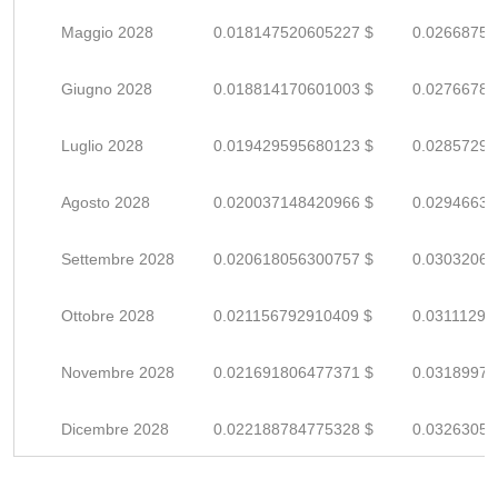
Maggio 2028
0.018147520605227 $
0.02668753
Giugno 2028
0.018814170601003 $
0.02766789
Luglio 2028
0.019429595680123 $
0.02857293
Agosto 2028
0.020037148420966 $
0.02946639
Settembre 2028
0.020618056300757 $
0.03032067
Ottobre 2028
0.021156792910409 $
0.03111293
Novembre 2028
0.021691806477371 $
0.03189971
Dicembre 2028
0.022188784775328 $
0.03263056