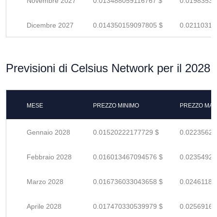
Novembre 2027
0.013488059116767 $
0.01983538
Dicembre 2027
0.014350159097805 $
0.02110317
Previsioni di Celsius Network per il 2028
MESE
PREZZO MINIMO
PREZZO MAS
Gennaio 2028
0.01520222177729 $
0.02235620
Febbraio 2028
0.016013467094576 $
0.02354921
Marzo 2028
0.016736033043658 $
0.02461181
Aprile 2028
0.017470330539979 $
0.02569166