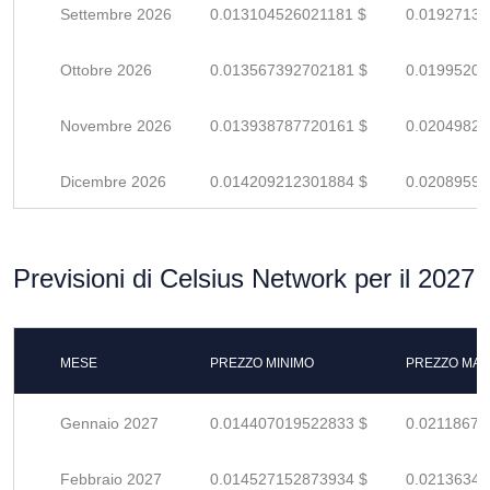
Settembre 2026
0.013104526021181 $
0.01927136
Ottobre 2026
0.013567392702181 $
0.01995204
Novembre 2026
0.013938787720161 $
0.02049821
Dicembre 2026
0.014209212301884 $
0.02089590
Previsioni di Celsius Network per il 2027
MESE
PREZZO MINIMO
PREZZO MAS
Gennaio 2027
0.014407019522833 $
0.02118679
Febbraio 2027
0.014527152873934 $
0.02136346