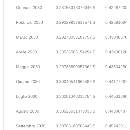
Gennaio 2030
0.28755318070046 $
0.422872324
Febbraio 2030
0.29029937617571 $
0.426910847
Marzo 2030
0.29273033107757 $
0.430485780
Aprile 2030
0.29536566154294 $
0.434361266
Maggio 2030
0.29786890057362 $
0.438042500
Giugno 2030
0.30040541664489 $
0.441772671
Luglio 2030
0.30281343013754 $
0.445313867
Agosto 2030
0.30525531479033 $
0.448904874
Settembre 2030
0.30765180766449 $
0.452429128