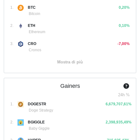
1.
BTC
0,20%
Bitcoin
2.
ETH
0,10%
Ethereum
3.
CRO
-7,00%
Cronos
Mostra di più
Gainers
24h %
1.
DOGESTR
6,679,707,61%
Doge Strategy
2.
BGIGGLE
2,398,935,49%
Baby Giggle