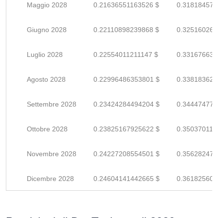
Maggio 2028
0.21636551163526 $
0.318184575
Giugno 2028
0.22110898239868 $
0.325160268
Luglio 2028
0.22554011211147 $
0.331676635
Agosto 2028
0.22996486353801 $
0.338183622
Settembre 2028
0.23424284494204 $
0.344474771
Ottobre 2028
0.23825167925622 $
0.350370116
Novembre 2028
0.24227208554501 $
0.356282478
Dicembre 2028
0.24604141442665 $
0.361825609