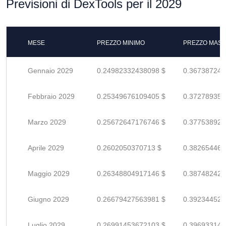
Previsioni di DexTools per il 2029
MESE
PREZZO MINIMO
PREZZO MASS
Gennaio 2029
0.24982332438098 $
0.367387241
Febbraio 2029
0.25349676109405 $
0.372789354
Marzo 2029
0.25672647176746 $
0.377538929
Aprile 2029
0.2602050370713 $
0.382654466
Maggio 2029
0.26348804917146 $
0.387482425
Giugno 2029
0.26679427563981 $
0.392344522
Luglio 2029
0.26991453672103 $
0.396933142