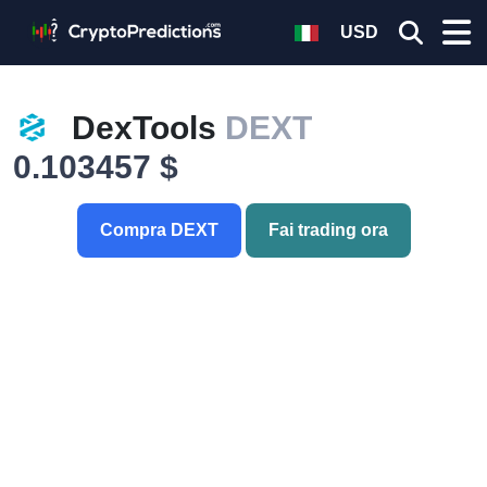
USD
DexTools
DEXT
0.103457 $
Compra DEXT
Fai trading ora