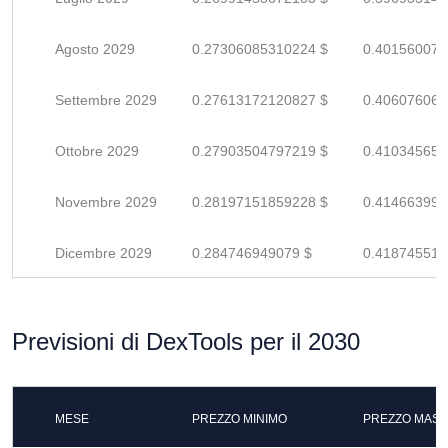
Agosto 2029
0.27306085310224 $
0.401560078
Settembre 2029
0.27613172120827 $
0.406076060
Ottobre 2029
0.27903504797219 $
0.410345658
Novembre 2029
0.28197151859228 $
0.414663997
Dicembre 2029
0.284746949079 $
0.418745513
Previsioni di DexTools per il 2030
MESE
PREZZO MINIMO
PREZZO MASS