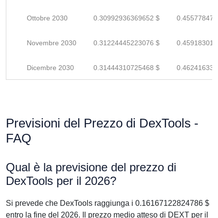
Ottobre 2030
0.30992936369652 $
0.455778476
Novembre 2030
0.31224445223076 $
0.459183017
Dicembre 2030
0.31444310725468 $
0.462416334
Previsioni del Prezzo di DexTools -
FAQ
Qual è la previsione del prezzo di
DexTools per il 2026?
Si prevede che DexTools raggiunga i 0.16167122824786 $
entro la fine del 2026. Il prezzo medio atteso di DEXT per il