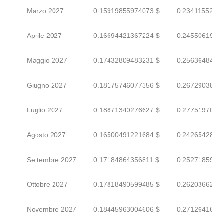
Marzo 2027
0.15919855974073 $
0.234115529
Aprile 2027
0.16694421367224 $
0.245506196
Maggio 2027
0.17432809483231 $
0.256364845
Giugno 2027
0.18175746077356 $
0.267290383
Luglio 2027
0.18871340276627 $
0.277519709
Agosto 2027
0.16500491221684 $
0.242654282
Settembre 2027
0.17184864356811 $
0.252718593
Ottobre 2027
0.17818490599485 $
0.262036626
Novembre 2027
0.18445963004606 $
0.271264161