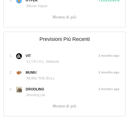
3.
HYPER
715,035,43%
Bitcoin Hyper
Mostra di più
Previsioni Più Recenti
1.
VIT
2 months ago
V.I.T.R.I.O.L. Network
2.
MUMU
2 months ago
MUMU THE BULL
3.
DROOLING
2 months ago
drooling cat
Mostra di più