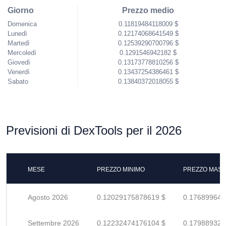
Giorno
Prezzo medio
Domenica
0.11819484118009 $
Lunedì
0.12174068641549 $
Martedì
0.12539290700796 $
Mercoledì
0.1291546942182 $
Giovedì
0.13173778810256 $
Venerdì
0.13437254386461 $
Sabato
0.13840372018055 $
Previsioni di DexTools per il 2026
MESE
PREZZO MINIMO
PREZZO MASS
Agosto 2026
0.12029175878619 $
0.176899645
Settembre 2026
0.12232474176104 $
0.179889326