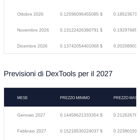
Ottobre 2026
0.12596096455085 $
0.185236712
Novembre 2026
0.13122426380791 $
0.192976858
Dicembre 2026
0.13742054401068 $
0.202089035
Previsioni di DexTools per il 2027
MESE
PREZZO MINIMO
PREZZO MASS
Gennaio 2027
0.14458621333354 $
0.212626784
Febbraio 2027
0.15218530224037 $
0.223801915