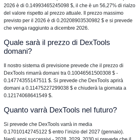
2026 è di 0.14993465245098 $, il che è un 56,27% di rialzo
del valore rispetto al prezzo attuale. Il prezzo massimo
previsto per il 2026 è di 0.20208903530982 $ e si prevede
che venga raggiunto a dicembre 2026.
Quale sarà il prezzo di DexTools
domani?
Il nostro sistema di previsione prevede che il prezzo di
DexTools rimarrà domani tra 0.10046561500308 $ -
0.14774355147511 $. Si prevede che DexTools aprirà
domani a 0.11475227299038 $ e chiuderà la giornata a
0.12174068641549 $.
Quanto varrà DexTools nel futuro?
Si prevede che DexTools varrà in media
0.17010142745122 $ entro l’inizio del 2027 (gennaio).
Negli anni successivi - 2028, 2029, 2030 si prevede che il