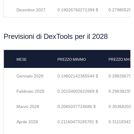
Dicembre 2027
0.19026760271399 $
0.279805298
Previsioni di DexTools per il 2028
MESE
PREZZO MINIMO
PREZZO MASS
Gennaio 2028
0.19602142365544 $
0.288266799
Febbraio 2028
0.20154002622669 $
0.296382391
Marzo 2028
0.2065037724686 $
0.303682018
Aprile 2028
0.21160473185781 $
0.311183429