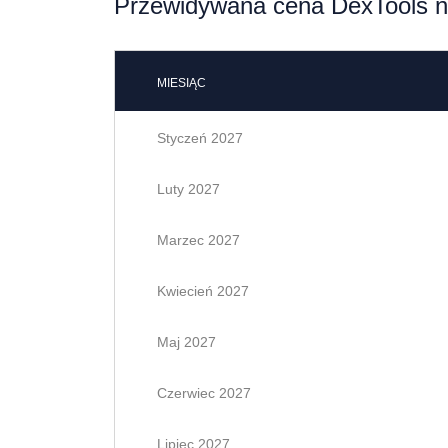
Przewidywana cena DexTools n
MIESIĄC
Styczeń 2027
Luty 2027
Marzec 2027
Kwiecień 2027
Maj 2027
Czerwiec 2027
Lipiec 2027