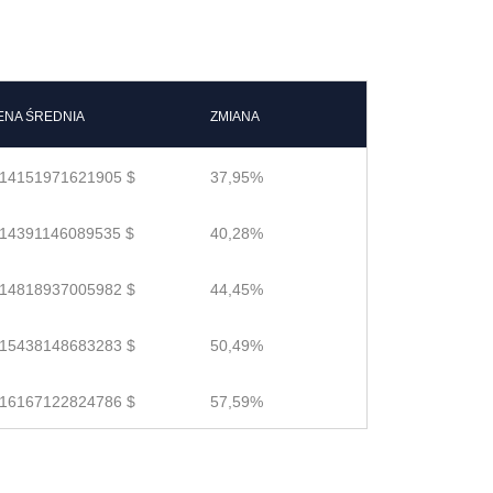
ENA ŚREDNIA
ZMIANA
.14151971621905 $
37,95%
.14391146089535 $
40,28%
.14818937005982 $
44,45%
.15438148683283 $
50,49%
.16167122824786 $
57,59%