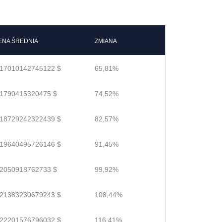
ENA ŚREDNIA
ZMIANA
.17010142745122 $
65,81%
.1790415320475 $
74,52%
.18729242322439 $
82,57%
.19640495726146 $
91,45%
.2050918762733 $
99,92%
.21383230679243 $
108,44%
.22201576796032 $
116,41%