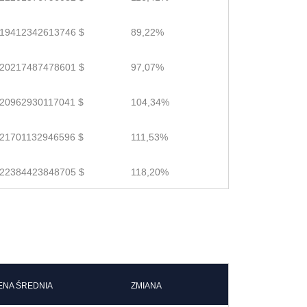
.19412342613746 $
89,22%
.20217487478601 $
97,07%
.20962930117041 $
104,34%
.21701132946596 $
111,53%
.22384423848705 $
118,20%
ENA ŚREDNIA
ZMIANA