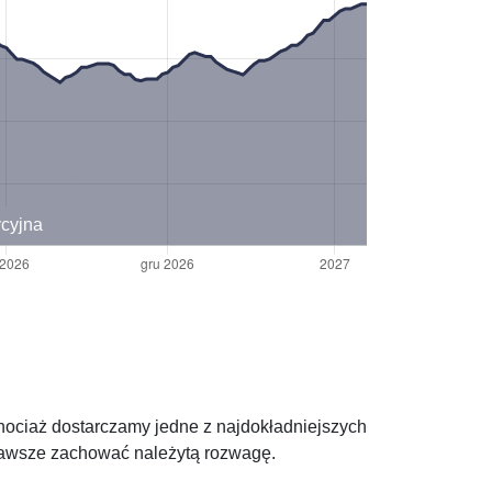
ycyjna
Chociaż dostarczamy jedne z najdokładniejszych
 zawsze zachować należytą rozwagę.