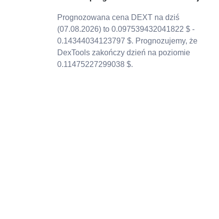
Prognozowana cena DEXT na dziś
(07.08.2026) to 0.097539432041822 $ -
0.14344034123797 $. Prognozujemy, że
DexTools zakończy dzień na poziomie
0.11475227299038 $.