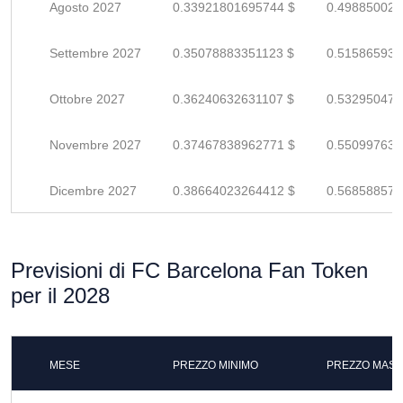
Agosto 2027
0.33921801695744 $
0.498850024
Settembre 2027
0.35078883351123 $
0.515865931
Ottobre 2027
0.36240632631107 $
0.532950479
Novembre 2027
0.37467838962771 $
0.550997631
Dicembre 2027
0.38664023264412 $
0.568588577
Previsioni di FC Barcelona Fan Token
per il 2028
MESE
PREZZO MINIMO
PREZZO MASS