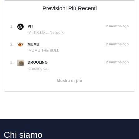
Previsioni Più Recenti
1.
VIT
2 months ago
V.I.T.R.I.O.L. Network
2.
MUMU
2 months ago
MUMU THE BULL
3.
DROOLING
2 months ago
drooling cat
Mostra di più
Chi siamo