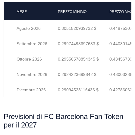
MESE
PREZZO MINIMO
PREZZO MASS
Agosto 2026
0.3051520939732 $
0.448753079
Settembre 2026
0.29974498697683 $
0.440801451
Ottobre 2026
0.29550578854345 $
0.434567336
Novembre 2026
0.2924223699842 $
0.430032897
Dicembre 2026
0.29094523116436 $
0.427860634
Previsioni di FC Barcelona Fan Token
per il 2027