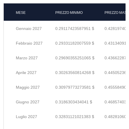
MESE
PREZZO MINIMO
PREZZO MASS
Gennaio 2027
0.29117423587951 $
0.428197405
Febbraio 2027
0.29331182007559 $
0.431340911
Marzo 2027
0.29690355251065 $
0.436622871
Aprile 2027
0.30263560814268 $
0.445052364
Maggio 2027
0.30979773273581 $
0.455584901
Giugno 2027
0.3186303434041 $
0.468574034
Luglio 2027
0.32831121021383 $
0.482810603