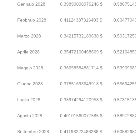
Gennaio 2028
0.39899098976246 $
0.586751455
Febbraio 2028
0.41124387316403 $
0.604770401
Marzo 2028
0.34215732189638 $
0.503172532
Aprile 2028
0.35472100468669 $
0.521648536
Maggio 2028
0.36658584881714 $
0.539096836
Giugno 2028
0.37851693649918 $
0.556642553
Luglio 2028
0.38974294120958 $
0.573151384
Agosto 2028
0.40101560077585 $
0.589728824
Settembre 2028
0.41196222486268 $
0.605826801