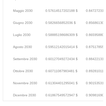
Maggio 2030
0.57614517202188 $
0.847272311
Giugno 2030
0.5826656852036 $
0.856861301
Luglio 2030
0.58885198686309 $
0.865958804
Agosto 2030
0.59512142015414 $
0.875178559
Settembre 2030
0.60127049272434 $
0.884221312
Ottobre 2030
0.60711087983481 $
0.892810117
Novembre 2030
0.61304401295041 $
0.901535313
Dicembre 2030
0.61867549572947 $
0.909816905