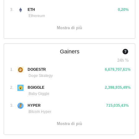
3.
ETH
0,20%
Ethereum
Mostra di più
Gainers
24h %
1.
DOGESTR
6,679,707,61%
Doge Strategy
2.
BGIGGLE
2,398,935,49%
Baby Giggle
3.
HYPER
715,035,43%
Bitcoin Hyper
Mostra di più