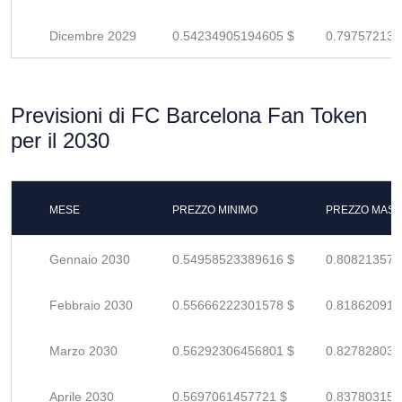
Dicembre 2029
0.54234905194605 $
0.797572135
Previsioni di FC Barcelona Fan Token
per il 2030
MESE
PREZZO MINIMO
PREZZO MASS
Gennaio 2030
0.54958523389616 $
0.808213579
Febbraio 2030
0.55666222301578 $
0.818620916
Marzo 2030
0.56292306456801 $
0.827828036
Aprile 2030
0.5697061457721 $
0.837803155