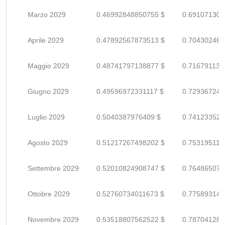
Marzo 2029
0.46992848850755 $
0.691071306
Aprile 2029
0.47892567873513 $
0.704302468
Maggio 2029
0.48741797138877 $
0.716791134
Giugno 2029
0.49596972331117 $
0.729367240
Luglio 2029
0.5040387976409 $
0.741233525
Agosto 2029
0.51217267498202 $
0.753195110
Settembre 2029
0.52010824908747 $
0.764865072
Ottobre 2029
0.52760734011673 $
0.775893147
Novembre 2029
0.53518807562522 $
0.787041287