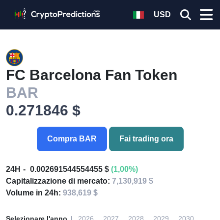
USD
FC Barcelona Fan Token
BAR
0.271846 $
Compra BAR
Fai trading ora
24H
0.002691544554455 $
(1,00%)
Capitalizzazione di mercato:
7,130,919 $
Volume in 24h:
938,619 $
Selezionare l'anno
2026
2027
2028
2029
2030