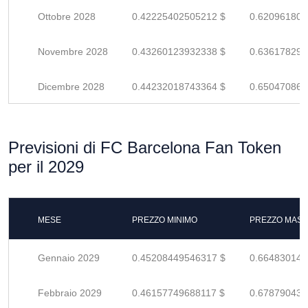
Ottobre 2028
0.42225402505212 $
0.620961801
Novembre 2028
0.43260123932338 $
0.636178293
Dicembre 2028
0.44232018743364 $
0.650470863
Previsioni di FC Barcelona Fan Token
per il 2029
MESE
PREZZO MINIMO
PREZZO MASS
Gennaio 2029
0.45208449546317 $
0.664830140
Febbraio 2029
0.46157749688117 $
0.678790436