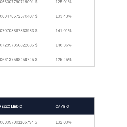
.066007790719001 $
125,01%
.068478572570407 $
133,43%
.070703567863953 $
141,01%
.072857356822685 $
148,36%
.066137598459745 $
125,45%
REZZO MEDIO
CAMBIO
.068057801106794 $
132,00%