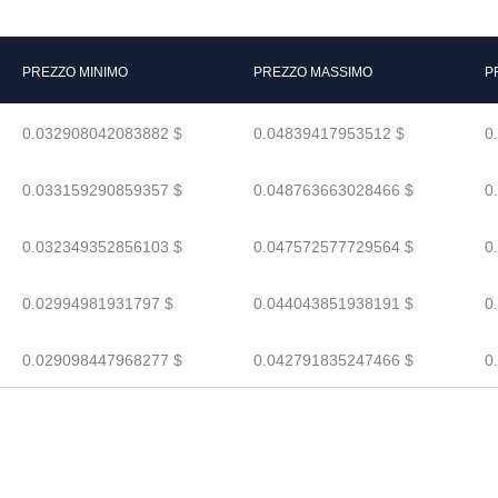
PREZZO MINIMO
PREZZO MASSIMO
P
0.032908042083882 $
0.04839417953512 $
0
0.033159290859357 $
0.048763663028466 $
0
0.032349352856103 $
0.047572577729564 $
0
0.02994981931797 $
0.044043851938191 $
0
0.029098447968277 $
0.042791835247466 $
0