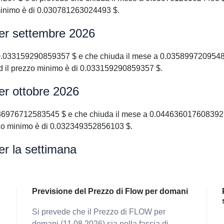
inimo è di 0.030781263024493 $.
per settembre 2026
 0.033159290859357 $ e che chiuda il mese a 0.0358997209548
 il prezzo minimo è di 0.033159290859357 $.
er ottobre 2026
036976712583545 $ e che chiuda il mese a 0.044636017608392 $
zo minimo è di 0.032349352856103 $.
er la settimana
Previsione del Prezzo di Flow per domani
Si prevede che il Prezzo di FLOW per
domani (11.08.2026) sia nella fascia di