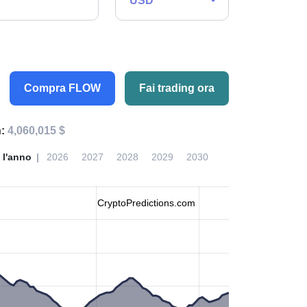
USD
Compra FLOW
Fai trading ora
h:
4,060,015 $
 l'anno
2026
2027
2028
2029
2030
CryptoPredictions.com