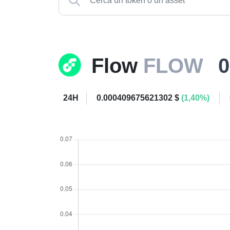
Flow
FLOW
0
24H
0.000409675621302 $
(1,40%)