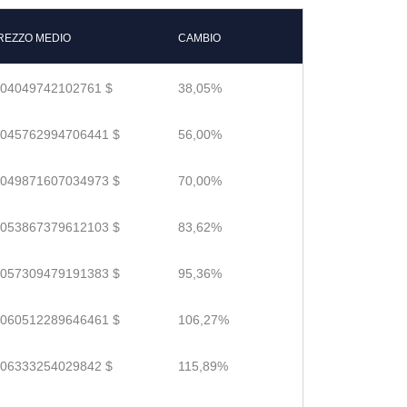
REZZO MEDIO
CAMBIO
.04049742102761 $
38,05%
.045762994706441 $
56,00%
.049871607034973 $
70,00%
.053867379612103 $
83,62%
.057309479191383 $
95,36%
.060512289646461 $
106,27%
.06333254029842 $
115,89%