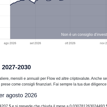
Non è un consiglio d'inves
, 2027-2030
iere, mensili e annuali per Flow ed altre criptovalute. Anche se 
ese come consigli finanziari. Fai sempre la tua due diligence p
per agosto 2026
207 $ e si prevede che chiuda il mese a 0.030781263024493 $.