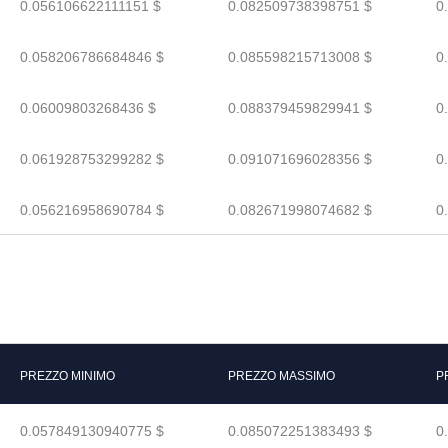
0.056106622111151 $
0.082509738398751 $
0
0.058206786684846 $
0.085598215713008 $
0
0.06009803268436 $
0.088379459829941 $
0
0.061928753299282 $
0.091071696028356 $
0
0.056216958690784 $
0.082671998074682 $
0
PREZZO MINIMO
PREZZO MASSIMO
P
0.057849130940775 $
0.085072251383493 $
0