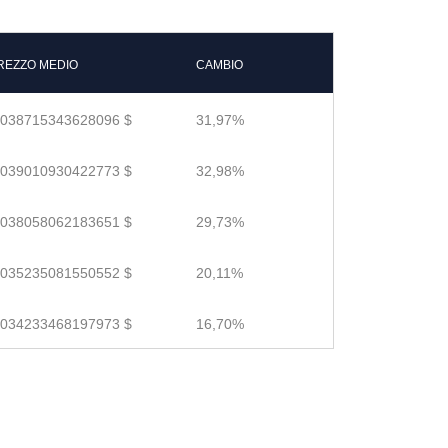
REZZO MEDIO
CAMBIO
.038715343628096 $
31,97%
.039010930422773 $
32,98%
.038058062183651 $
29,73%
.035235081550552 $
20,11%
.034233468197973 $
16,70%