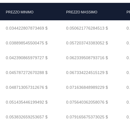
PREZZO MINIMO
PREZZO MASSIMO
P
0.034422807873469 $
0.050621776284513 $
0
0.038898545500475 $
0.057203743383052 $
0
0.042390865979727 $
0.062339508793716 $
0
0.045787272670288 $
0.067334224515129 $
0
0.048713057312676 $
0.071636848989229 $
0
0.051435446199492 $
0.075640362058076 $
0
0.053832659253657 $
0.079165675373025 $
0