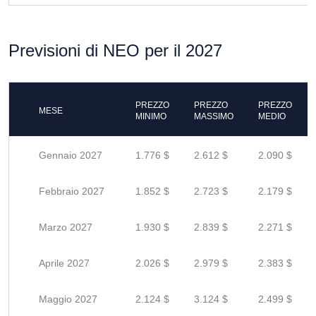
Previsioni di NEO per il 2027
PREZZO
PREZZO
PREZZO
MESE
MINIMO
MASSIMO
MEDIO
Gennaio 2027
1.776 $
2.612 $
2.090 $
Febbraio 2027
1.852 $
2.723 $
2.179 $
Marzo 2027
1.930 $
2.839 $
2.271 $
Aprile 2027
2.026 $
2.979 $
2.383 $
Maggio 2027
2.124 $
3.124 $
2.499 $