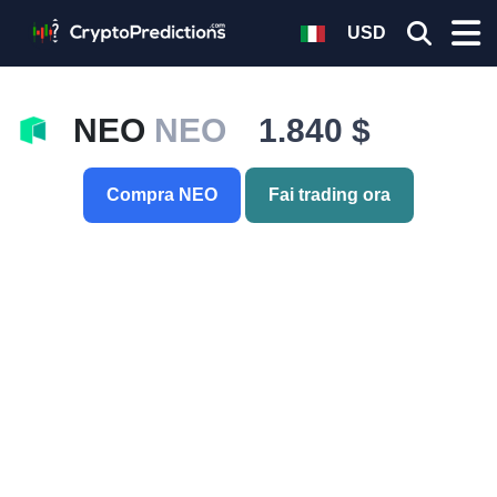
USD
NEO
NEO
1.840 $
Compra NEO
Fai trading ora