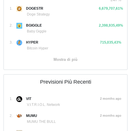
1.
DOGESTR
6,679,707,61%
Doge Strategy
2.
BGIGGLE
2,398,935,49%
Baby Giggle
3.
HYPER
715,035,43%
Bitcoin Hyper
Mostra di più
Previsioni Più Recenti
1.
VIT
2 months ago
V.I.T.R.I.O.L. Network
2.
MUMU
2 months ago
MUMU THE BULL