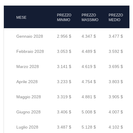
PREZZO
PREZZO
PREZZO
MESE
MINIMO
MASSIMO
MEDIO
Gennaio 2028
2.956 $
4.347 $
3.477 $
Febbraio 2028
3.053 $
4.489 $
3.592 $
Marzo 2028
3.141 $
4.619 $
3.695 $
Aprile 2028
3.233 $
4.754 $
3.803 $
Maggio 2028
3.319 $
4.881 $
3.905 $
Giugno 2028
3.406 $
5.008 $
4.007 $
Luglio 2028
3.487 $
5.128 $
4.102 $