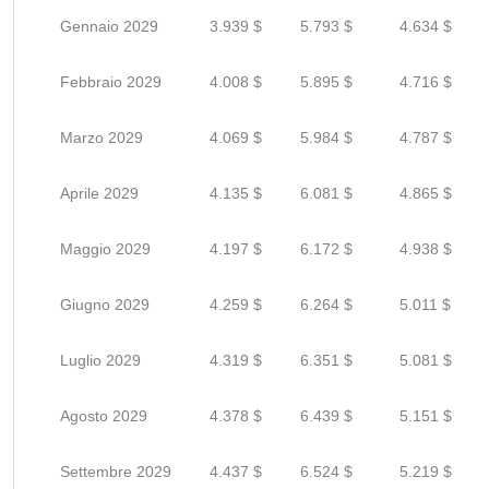
Gennaio 2029
3.939 $
5.793 $
4.634 $
Febbraio 2029
4.008 $
5.895 $
4.716 $
Marzo 2029
4.069 $
5.984 $
4.787 $
Aprile 2029
4.135 $
6.081 $
4.865 $
Maggio 2029
4.197 $
6.172 $
4.938 $
Giugno 2029
4.259 $
6.264 $
5.011 $
Luglio 2029
4.319 $
6.351 $
5.081 $
Agosto 2029
4.378 $
6.439 $
5.151 $
Settembre 2029
4.437 $
6.524 $
5.219 $