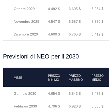
Ottobre 2029
4.492 $
6.605 $
5.284 $
Novembre 2029
4.547 $
6.687 $
5.350 $
Dicembre 2029
4.600 $
6.765 $
5.412 $
Previsioni di NEO per il 2030
PREZZO
PREZZO
PREZZO
MESE
MINIMO
MASSIMO
MEDIO
Gennaio 2030
4.654 $
6.843 $
5.475 $
Febbraio 2030
4.706 $
6.920 $
5.536 $