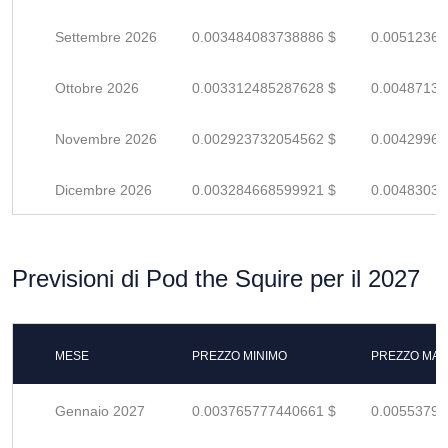
Settembre 2026
0.003484083738886 $
0.00512365
Ottobre 2026
0.003312485287628 $
0.00487130
Novembre 2026
0.002923732054562 $
0.00429960
Dicembre 2026
0.003284668599921 $
0.00483039
Previsioni di Pod the Squire per il 2027
MESE
PREZZO MINIMO
PREZZO MAS
Gennaio 2027
0.003765777440661 $
0.00553790