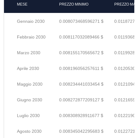
MESE
PREZZO MINIMO
PREZZO MAS
Gennaio 2030
0.008073468596271 $
0.01187274
Febbraio 2030
0.008117032089466 $
0.01193681
Marzo 2030
0.008155170565672 $
0.01199289
Aprile 2030
0.008196056257611 $
0.01205302
Maggio 2030
0.008234441033454 $
0.01210947
Giugno 2030
0.008272877209127 $
0.01216599
Luglio 2030
0.008308928911677 $
0.01221901
Agosto 2030
0.008345042295683 $
0.01227212