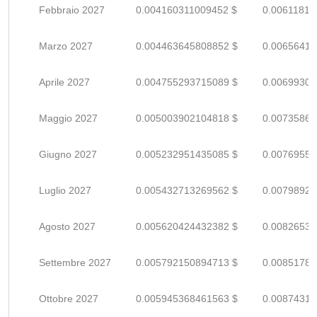
Febbraio 2027
0.004160311009452 $
0.00611810
Marzo 2027
0.004463645808852 $
0.00656418
Aprile 2027
0.004755293715089 $
0.00699307
Maggio 2027
0.005003902104818 $
0.00735867
Giugno 2027
0.005232951435085 $
0.00769551
Luglio 2027
0.005432713269562 $
0.00798928
Agosto 2027
0.005620424432382 $
0.00826533
Settembre 2027
0.005792150894713 $
0.00851786
Ottobre 2027
0.005945368461563 $
0.00874318