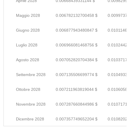
Aprile 2028
0.00668439331144 $
0.00982999
Maggio 2028
0.006782132700458 $
0.00997372
Giugno 2028
0.006877943480847 $
0.01011462
Luglio 2028
0.006966081468756 $
0.01024423
Agosto 2028
0.007052820704384 $
0.01037179
Settembre 2028
0.007135506699774 $
0.01049339
Ottobre 2028
0.007211963819044 $
0.01060582
Novembre 2028
0.007287660844986 $
0.01071714
Dicembre 2028
0.007357749652204 $
0.01082022