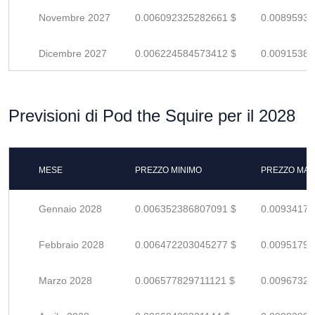
Novembre 2027
0.006092325282661 $
0.00895930
Dicembre 2027
0.006224584573412 $
0.00915380
Previsioni di Pod the Squire per il 2028
MESE
PREZZO MINIMO
PREZZO MAS
Gennaio 2028
0.006352386807091 $
0.00934174
Febbraio 2028
0.006472203045277 $
0.00951794
Marzo 2028
0.006577829711121 $
0.00967327