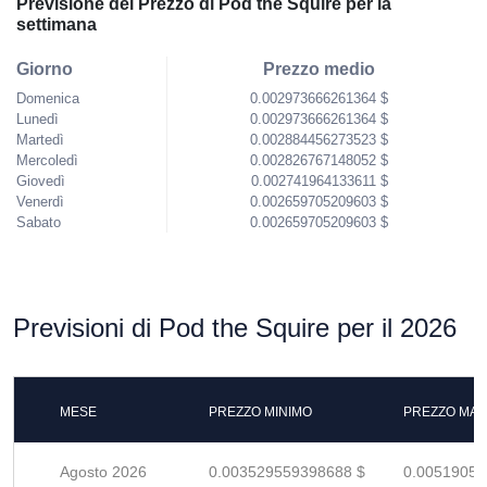
Previsione del Prezzo di Pod the Squire per la
settimana
Giorno
Prezzo medio
Domenica
0.002973666261364 $
Lunedì
0.002973666261364 $
Martedì
0.002884456273523 $
Mercoledì
0.002826767148052 $
Giovedì
0.002741964133611 $
Venerdì
0.002659705209603 $
Sabato
0.002659705209603 $
Previsioni di Pod the Squire per il 2026
MESE
PREZZO MINIMO
PREZZO MAS
Agosto 2026
0.003529559398688 $
0.00519052