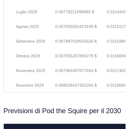
Luglio 2029
0.00778211096885 $
0.01144428
Agosto 2029
0.007835502473109 $
0.01152279
Settembre 2029
0.007887029543526 $
0.01159857
Ottobre 2029
0.007935207869279 $
0.01166942
Novembre 2029
0.007983397077654 $
0.01174028
Dicembre 2029
0.008028437301264 $
0.01180652
Previsioni di Pod the Squire per il 2030