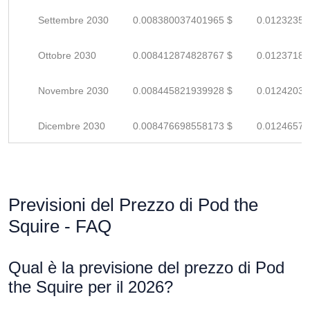
Settembre 2030
0.008380037401965 $
0.01232358
Ottobre 2030
0.008412874828767 $
0.01237187
Novembre 2030
0.008445821939928 $
0.01242032
Dicembre 2030
0.008476698558173 $
0.01246573
Previsioni del Prezzo di Pod the
Squire - FAQ
Qual è la previsione del prezzo di Pod
the Squire per il 2026?