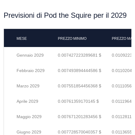
Previsioni di Pod the Squire per il 2029
MESE
PREZZO MINIMO
PREZZO MAS
Gennaio 2029
0.007427223289681 $
0.01092238
Febbraio 2029
0.007493894444586 $
0.01102043
Marzo 2029
0.007551854456368 $
0.01110566
Aprile 2029
0.00761359170145 $
0.01119645
Maggio 2029
0.007671201283456 $
0.01128117
Giugno 2029
0.007728570040357 $
0.01136554