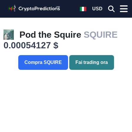
USD
Pod the Squire
SQUIRE
0.00054127 $
Compra SQUIRE
Fai trading ora