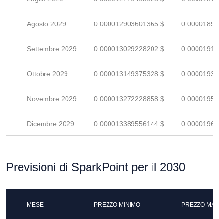
Agosto 2029
0.000012903601365 $
0.00001897
Settembre 2029
0.000013029228202 $
0.00001916
Ottobre 2029
0.000013149375328 $
0.00001933
Novembre 2029
0.000013272228858 $
0.00001951
Dicembre 2029
0.000013389556144 $
0.00001969
Previsioni di SparkPoint per il 2030
MESE
PREZZO MINIMO
PREZZO MAS