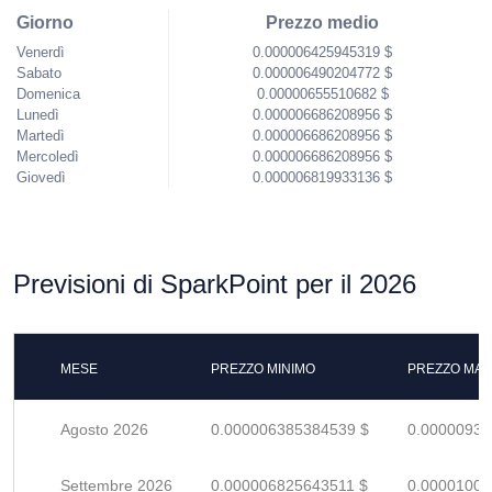
Giorno
Prezzo medio
Venerdì
0.000006425945319 $
Sabato
0.000006490204772 $
Domenica
0.00000655510682 $
Lunedì
0.000006686208956 $
Martedì
0.000006686208956 $
Mercoledì
0.000006686208956 $
Giovedì
0.000006819933136 $
Previsioni di SparkPoint per il 2026
MESE
PREZZO MINIMO
PREZZO MAS
Agosto 2026
0.000006385384539 $
0.00000939
Settembre 2026
0.000006825643511 $
0.00001003