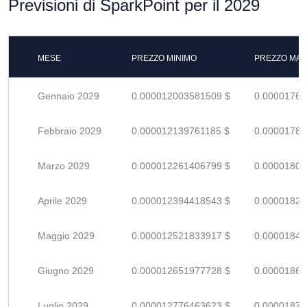
Previsioni di SparkPoint per il 2029
MESE
PREZZO MINIMO
PREZZO MAS
Gennaio 2029
0.000012003581509 $
0.00001765
Febbraio 2029
0.000012139761185 $
0.00001785
Marzo 2029
0.000012261406799 $
0.00001803
Aprile 2029
0.000012394418543 $
0.00001822
Maggio 2029
0.000012521833917 $
0.00001841
Giugno 2029
0.000012651977728 $
0.00001860
Luglio 2029
0.000012776463623 $
0.00001878