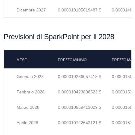
Dicembre 2027
0.000010105619487 $
0.00001486
Previsioni di SparkPoint per il 2028
MESE
PREZZO MINIMO
PREZZO MAS
Gennaio 2028
0.000010266057418 $
0.00001509
Febbraio 2028
0.000010423898523 $
0.00001532
Marzo 2028
0.000010569413029 $
0.00001554
Aprile 2028
0.000010722642121 $
0.00001576