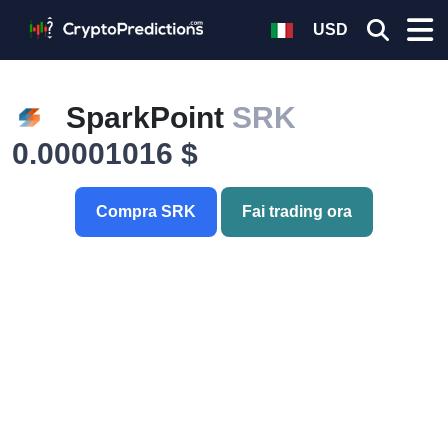
USD
SparkPoint
SRK
0.00001016 $
Compra SRK
Fai trading ora