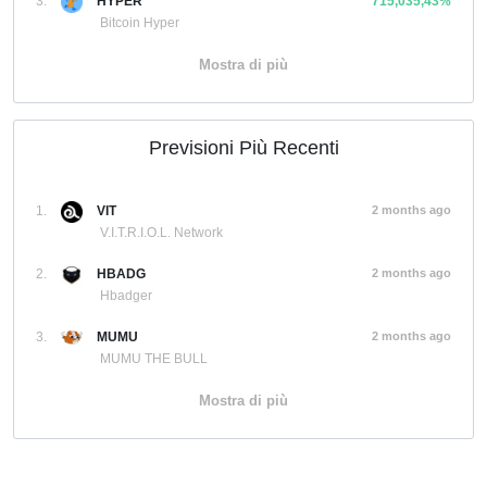
3.
HYPER
715,035,43%
Bitcoin Hyper
Mostra di più
Previsioni Più Recenti
1.
VIT
2 months ago
V.I.T.R.I.O.L. Network
2.
HBADG
2 months ago
Hbadger
3.
MUMU
2 months ago
MUMU THE BULL
Mostra di più