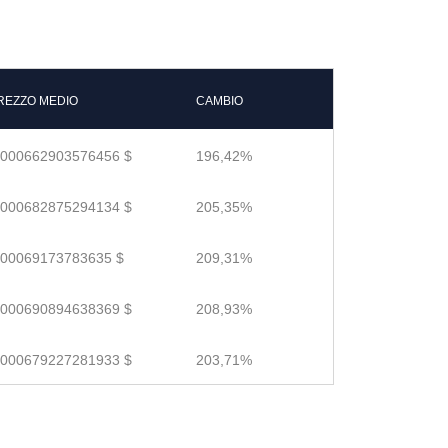
REZZO MEDIO
CAMBIO
.000662903576456 $
196,42%
.000682875294134 $
205,35%
.00069173783635 $
209,31%
.000690894638369 $
208,93%
.000679227281933 $
203,71%