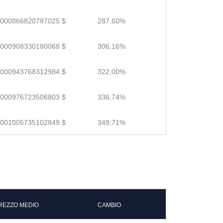
.000866820787025 $
287,60%
.000908330180068 $
306,16%
.000943768312984 $
322,00%
.000976723506803 $
336,74%
.001005735102849 $
349,71%
REZZO MEDIO
CAMBIO