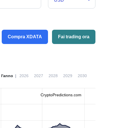
USD
Compra XDATA
Fai trading ora
 l'anno
2026
2027
2028
2029
2030
CryptoPredictions.com