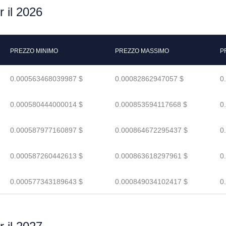
 il 2026
PREZZO MINIMO
PREZZO MASSIMO
P
0.000563468039987 $
0.00082862947057 $
0
0.000580444000014 $
0.000853594117668 $
0
0.000587977160897 $
0.000864672295437 $
0
0.000587260442613 $
0.000863618297961 $
0
0.000577343189643 $
0.000849034102417 $
0