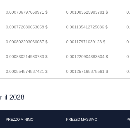
0.000736797668971 $
0.001083525983781 $
0
0.000772080653058 $
0.001135412725086 $
0
0.000802203066037 $
0.00117971039123 $
0
0.000830214980783 $
0.001220904383504 $
0
0.000854874837421 $
0.001257168878561 $
0
 il 2028
PREZZO MINIMO
PREZZO MASSIMO
P