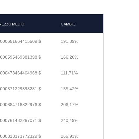
REZZO MEDIO
CAMBIO
.000651664415509 $
191,39%
.000595469381398 $
166,26%
.000473464404968 $
111,71%
.000571229398281 $
155,42%
.000684716822976 $
206,17%
.000761482267071 $
240,49%
.000818373772329 $
265,93%