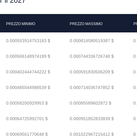
 il 2027
PREZZO MINIMO
PREZZO MASSIMO
P
0.000553914753183 $
0.000814580519387 $
0
0.000506148974189 $
0.000744336726748 $
0
0.000402444744222 $
0.000591830506209 $
0
0.000485544988539 $
0.000714036747852 $
0
0.00058200929953 $
0.00085589602872 $
0
0.00064725992701 $
0.000951852833839 $
0
0.00069561770648 $
0.001022967215412 $
0