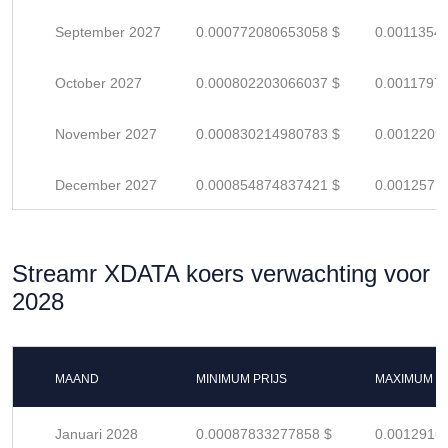
September 2027
0.000772080653058 $
0.0011354
October 2027
0.000802203066037 $
0.0011797
November 2027
0.000830214980783 $
0.0012209
December 2027
0.000854874837421 $
0.0012571
Streamr XDATA koers verwachting voor
2028
MAAND
MINIMUM PRIJS
MAXIMUM P
Januari 2028
0.00087833277858 $
0.0012916