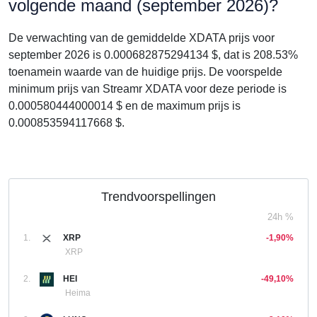
volgende maand (september 2026)?
De verwachting van de gemiddelde XDATA prijs voor
september 2026 is 0.000682875294134 $, dat is 208.53%
toenamein waarde van de huidige prijs. De voorspelde
minimum prijs van Streamr XDATA voor deze periode is
0.000580444000014 $ en de maximum prijs is
0.000853594117668 $.
Trendvoorspellingen
24h %
1.
XRP
-1,90%
XRP
2.
HEI
-49,10%
Heima