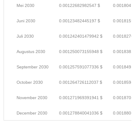
Mei 2030
0.00122682982547 $
0.0018041
Juni 2030
0.00123482445197 $
0.0018159
Juli 2030
0.001242401479942 $
0.0018270
Augustus 2030
0.001250073155948 $
0.0018383
September 2030
0.001257591077336 $
0.0018493
October 2030
0.001264726112037 $
0.0018598
November 2030
0.001271969391941 $
0.0018705
December 2030
0.001278840041036 $
0.0018806