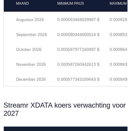
MAAND
MINIMUM PRIJS
MAXIMUM P
Augustus 2026
0.000563468039987 $
0.0008286
September 2026
0.000580444000014 $
0.0008535
October 2026
0.000587977160897 $
0.0008646
November 2026
0.000587260442613 $
0.0008636
December 2026
0.000577343189643 $
0.0008490
Streamr XDATA koers verwachting voor
2027