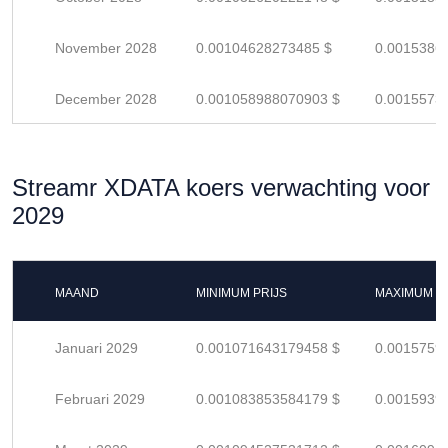
November 2028
0.00104628273485 $
0.0015386
December 2028
0.001058988070903 $
0.0015573
Streamr XDATA koers verwachting voor
2029
MAAND
MINIMUM PRIJS
MAXIMUM P
Januari 2029
0.001071643179458 $
0.0015759
Februari 2029
0.001083853584179 $
0.0015939