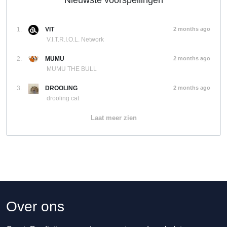
Nieuwste voorspellingen
1.
VIT
2 months ago
V.I.T.R.I.O.L. Network
2.
MUMU
2 months ago
MUMU THE BULL
3.
DROOLING
2 months ago
drooling cat
Laat meer zien
Over ons