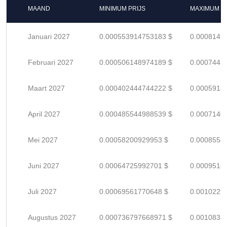
MAAND
MINIMUM PRIJS
MAXIMUM P
Januari 2027
0.000553914753183 $
0.0008145
Februari 2027
0.000506148974189 $
0.0007443
Maart 2027
0.000402444744222 $
0.0005918
April 2027
0.000485544988539 $
0.0007140
Mei 2027
0.00058200929953 $
0.0008558
Juni 2027
0.00064725992701 $
0.0009518
Juli 2027
0.00069561770648 $
0.0010229
Augustus 2027
0.000736797668971 $
0.0010835