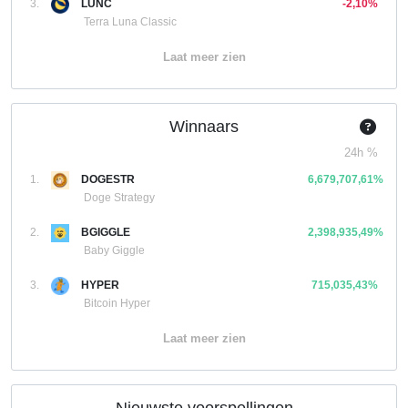
3.
LUNC
-2,10%
Terra Luna Classic
Laat meer zien
Winnaars
24h %
1.
DOGESTR
6,679,707,61%
Doge Strategy
2.
BGIGGLE
2,398,935,49%
Baby Giggle
3.
HYPER
715,035,43%
Bitcoin Hyper
Laat meer zien