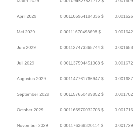
Maart 2029
0.001094527531712 $
0.0016095
April 2029
0.001105964184336 $
0.0016264
Mei 2029
0.00111670498698 $
0.0016422
Juni 2029
0.001127473365744 $
0.0016580
Juli 2029
0.001137594451368 $
0.0016729
Augustus 2029
0.001147761766947 $
0.0016878
September 2029
0.001157650499852 $
0.0017024
October 2029
0.001166970032703 $
0.0017161
November 2029
0.001176368320114 $
0.0017299