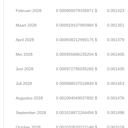
Februari 2028
0.000900079335871 $
0.0013236
Maart 2028
0.000919107993984 $
0.0013516
April 2028
0.000938212990175 $
0.0013797
Mei 2028
0.000955686235204 $
0.0014054
Juni 2028
0.000972795035265 $
0.0014305
Juli 2028
0.000988537018849 $
0.0014537
Augustus 2028
0.001004049937892 $
0.0014765
September 2028
0.001018872264494 $
0.0014983
October 2028
0.001032620222148 $
0.0015185