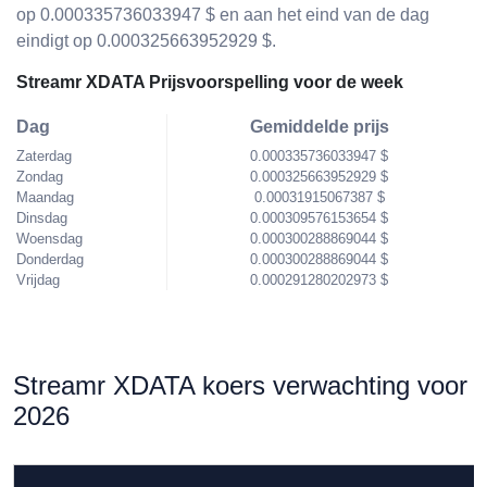
op 0.000335736033947 $ en aan het eind van de dag
eindigt op 0.000325663952929 $.
Streamr XDATA Prijsvoorspelling voor de week
Dag
Gemiddelde prijs
Zaterdag
0.000335736033947 $
Zondag
0.000325663952929 $
Maandag
0.00031915067387 $
Dinsdag
0.000309576153654 $
Woensdag
0.000300288869044 $
Donderdag
0.000300288869044 $
Vrijdag
0.000291280202973 $
Streamr XDATA koers verwachting voor
2026