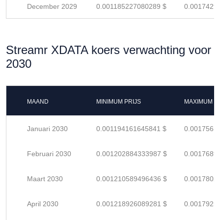
December 2029
0.001185227080289 $
0.0017429
Streamr XDATA koers verwachting voor
2030
MAAND
MINIMUM PRIJS
MAXIMUM P
Januari 2030
0.001194161645841 $
0.0017561
Februari 2030
0.001202884333987 $
0.0017689
Maart 2030
0.001210589496436 $
0.0017802
April 2030
0.001218926089281 $
0.0017925