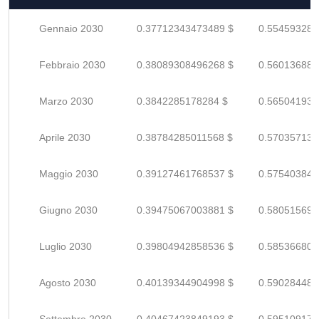
Gennaio 2030
0.37712343473489 $
0.554593286
Febbraio 2030
0.38089308496268 $
0.560136889
Marzo 2030
0.3842285178284 $
0.565041937
Aprile 2030
0.38784285011568 $
0.570357132
Maggio 2030
0.39127461768537 $
0.575403849
Giugno 2030
0.39475067003881 $
0.580515691
Luglio 2030
0.39804942858536 $
0.585366806
Agosto 2030
0.40139344904998 $
0.590284483