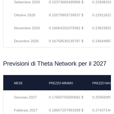
Settembre 2026
0.15373665495806 $
0.226083316
Ottobre 2026
0.15579903739537 $
0.229116231
Novembre 2026
0.16064201079382 $
0.236238251
Dicembre 2026
0.16758530130787 $
0.246448972
Previsioni di Theta Network per il 2027
MESE
PREZZO MINIMO
PREZZO MASS
Gennaio 2027
0.17650755690682 $
0.259569936
Febbraio 2027
0.18657257993288 $
0.274371441