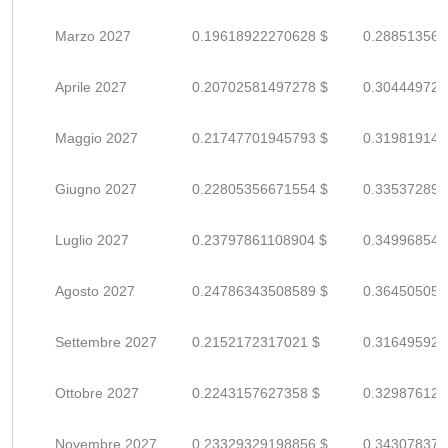
Marzo 2027
0.19618922270628 $
0.288513562
Aprile 2027
0.20702581497278 $
0.304449727
Maggio 2027
0.21747701945793 $
0.319819146
Giugno 2027
0.22805356671554 $
0.335372892
Luglio 2027
0.23797861108904 $
0.349968545
Agosto 2027
0.24786343508589 $
0.364505051
Settembre 2027
0.2152172317021 $
0.316495928
Ottobre 2027
0.2243157627358 $
0.329876121
Novembre 2027
0.23329329198856 $
0.343078370