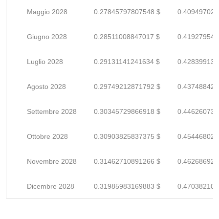
Maggio 2028
0.27845797807548 $
0.409497026
Giugno 2028
0.28511008847017 $
0.419279541
Luglio 2028
0.29131141241634 $
0.428399135
Agosto 2028
0.29749212871792 $
0.437488424
Settembre 2028
0.30345729866918 $
0.446260733
Ottobre 2028
0.30903825837375 $
0.454468027
Novembre 2028
0.31462710891266 $
0.462686924
Dicembre 2028
0.31985983169883 $
0.470382105