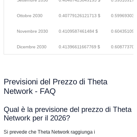
Settembre 2030
0.40467423849193 $
0.595109174
Ottobre 2030
0.40779126121713 $
0.599693031
Novembre 2030
0.4109587461484 $
0.604351097
Dicembre 2030
0.41396611667769 $
0.608773700
Previsioni del Prezzo di Theta
Network - FAQ
Qual è la previsione del prezzo di Theta
Network per il 2026?
Si prevede che Theta Network raggiunga i