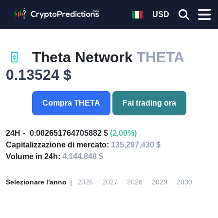
USD
Theta Network
THETA
0.13524 $
Compra THETA
Fai trading ora
24H
0.002651764705882 $
(2,00%)
Capitalizzazione di mercato:
135,297,430 $
Volume in 24h:
4,144,848 $
Selezionare l'anno
2026
2027
2028
2029
2030