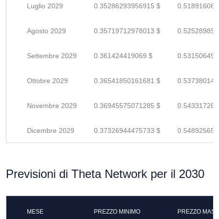
Luglio 2029
0.35286293956915 $
0.518916087
Agosto 2029
0.35719712978013 $
0.525289896
Settembre 2029
0.361424419069 $
0.531506498
Ottobre 2029
0.36541850161681 $
0.537380149
Novembre 2029
0.36945575071285 $
0.543317280
Dicembre 2029
0.37326944475733 $
0.548925654
Previsioni di Theta Network per il 2030
MESE
PREZZO MINIMO
PREZZO MASS