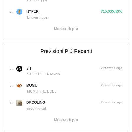
Baby Giggle
3.
HYPER
715,035,43%
Bitcoin Hyper
Mostra di più
Previsioni Più Recenti
1.
VIT
2 months ago
V.I.T.R.I.O.L. Network
2.
MUMU
2 months ago
MUMU THE BULL
3.
DROOLING
2 months ago
drooling cat
Mostra di più