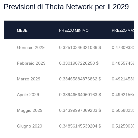
Previsioni di Theta Network per il 2029
MESE
PREZZO MINIMO
PREZZO MASS
Gennaio 2029
0.32510346321086 $
0.478093328
Febbraio 2029
0.3301907226258 $
0.485574592
Marzo 2029
0.33465884876862 $
0.492145365
Aprile 2029
0.33946664060163 $
0.499215647
Maggio 2029
0.34399997369233 $
0.505882314
Giugno 2029
0.34856145539204 $
0.512590375