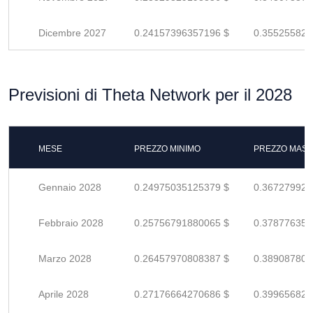
Dicembre 2027
0.24157396357196 $
0.355255828
Previsioni di Theta Network per il 2028
MESE
PREZZO MINIMO
PREZZO MASS
Gennaio 2028
0.24975035125379 $
0.367279928
Febbraio 2028
0.25756791880065 $
0.378776351
Marzo 2028
0.26457970808387 $
0.389087806
Aprile 2028
0.27176664270686 $
0.399656827