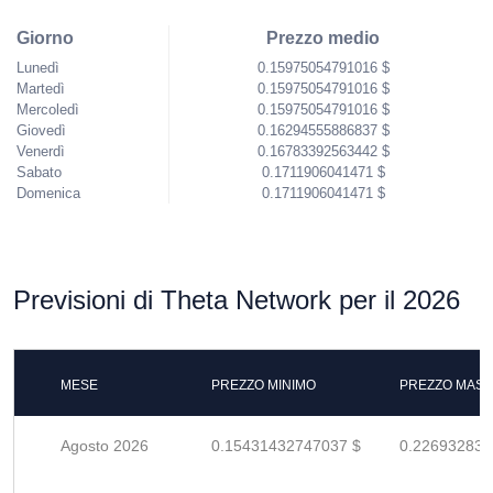
Giorno
Prezzo medio
Lunedì
0.15975054791016 $
Martedì
0.15975054791016 $
Mercoledì
0.15975054791016 $
Giovedì
0.16294555886837 $
Venerdì
0.16783392563442 $
Sabato
0.1711906041471 $
Domenica
0.1711906041471 $
Previsioni di Theta Network per il 2026
MESE
PREZZO MINIMO
PREZZO MASS
Agosto 2026
0.15431432747037 $
0.226932834