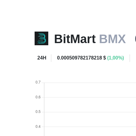
BitMart
BMX
24H
0.000509782178218 $
(1,00%)