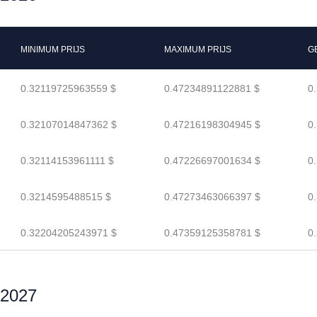
MINIMUM PRIJS
MAXIMUM PRIJS
G
0.32119725963559 $
0.47234891122881 $
0
0.32107014847362 $
0.47216198304945 $
0
0.32114153961111 $
0.47226697001634 $
0
0.3214595488515 $
0.47273463066397 $
0
0.32204205243971 $
0.47359125358781 $
0
 2027