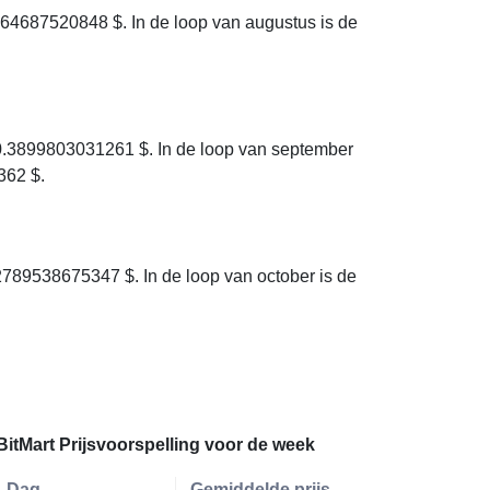
64687520848 $. In de loop van augustus is de
.
0.3899803031261 $. In de loop van september
362 $.
789538675347 $. In de loop van october is de
BitMart Prijsvoorspelling voor de week
Dag
Gemiddelde prijs