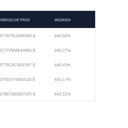
EMIDDELDE PRIJS
WIJZIGEN
.37787912898305 $
640,56%
.37772958643956 $
640,27%
.37781357601307 $
640,43%
.37818770453118 $
641,17%
.37887300287025 $
642,51%