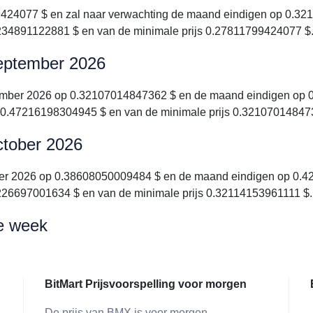
424077 $ en zal naar verwachting de maand eindigen op 0.321
234891122881 $ en van de minimale prijs 0.27811799424077 $
 september 2026
ptember 2026 op 0.32107014847362 $ en de maand eindigen op 
X 0.47216198304945 $ en van de minimale prijs 0.32107014847
october 2026
ober 2026 op 0.38608050009484 $ en de maand eindigen op 0.42
226697001634 $ en van de minimale prijs 0.32114153961111 $.
de week
BitMart Prijsvoorspelling voor morgen
De prijs van BMX is voor morgen