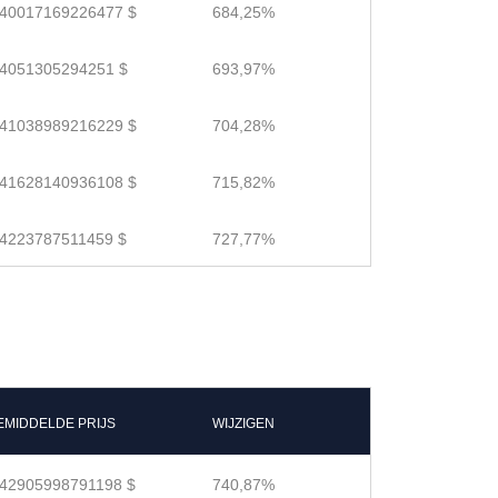
.40017169226477 $
684,25%
.4051305294251 $
693,97%
.41038989216229 $
704,28%
.41628140936108 $
715,82%
.4223787511459 $
727,77%
EMIDDELDE PRIJS
WIJZIGEN
.42905998791198 $
740,87%