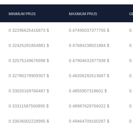
MINIMUM PRIJS
MAXIMUM PRIJS
G
0.32296625416873 $
0.47495037377755 $
0
0.32425281854881 $
0.47684238021884 $
0
0.32575149676998 $
0.47904631877938 $
0
0.32780278909307 $
0.48206292513687 $
0
0.33020169766487 $
0.4855907318601 $
0
0.33311587560895 $
0.48987628766022 $
0
0.33636002228995 $
0.49464709160287 $
0