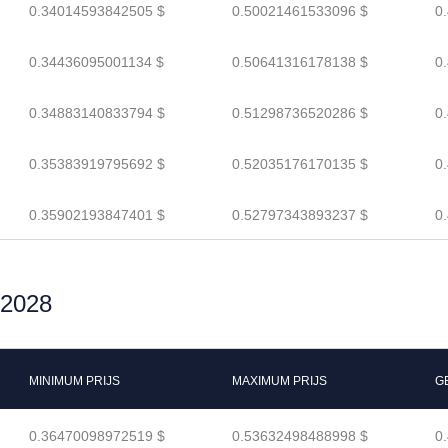
0.34014593842505 $
0.50021461533096 $
0
0.34436095001134 $
0.50641316178138 $
0
0.34883140833794 $
0.51298736520286 $
0
0.35383919795692 $
0.52035176170135 $
0
0.35902193847401 $
0.52797343893237 $
0
 2028
MINIMUM PRIJS
MAXIMUM PRIJS
G
0.36470098972519 $
0.53632498488998 $
0