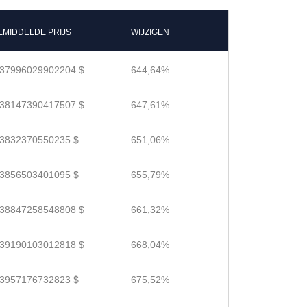
EMIDDELDE PRIJS
WIJZIGEN
.37996029902204 $
644,64%
.38147390417507 $
647,61%
.3832370550235 $
651,06%
.3856503401095 $
655,79%
.38847258548808 $
661,32%
.39190103012818 $
668,04%
.3957176732823 $
675,52%