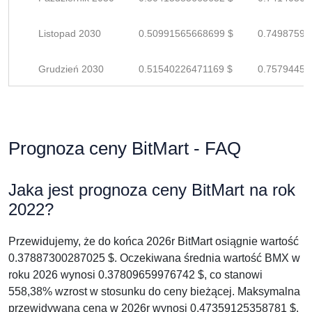
Listopad 2030
0.50991565668699 $
0.74987596
Grudzień 2030
0.51540226471169 $
0.75794450
Prognoza ceny BitMart - FAQ
Jaka jest prognoza ceny BitMart na rok
2022?
Przewidujemy, że do końca 2026r BitMart osiągnie wartość
0.37887300287025 $. Oczekiwana średnia wartość BMX w
roku 2026 wynosi 0.37809659976742 $, co stanowi
558,38% wzrost w stosunku do ceny bieżącej. Maksymalna
przewidywana cena w 2026r wynosi 0.47359125358781 $.