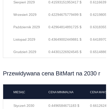
Sierpień 2029
0.41593151953417 $
0.61166399
Wrzesień 2029
0.42294675779499 $
0.62198052
Październik 2029
0.42964814891725 $
0.63183551
Listopad 2029
0.43649002449881 $
0.64189709
Grudzień 2029
0.44301226924545 $
0.65148863
Przewidywana cena BitMart na 2030 r
MIESIĄC
CENA MINIMALNA
CENA MAKS
Styczeń 2030
0.4496584671183 $
0.66126245