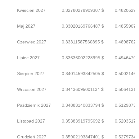
Kwiecień 2027
0.32780278909307 $
0.48206292
Maj 2027
0.33020169766487 $
0.48559073
Czerwiec 2027
0.33311587560895 $
0.48987628
Lipiec 2027
0.33636002228995 $
0.49464709
Sierpień 2027
0.34014593842505 $
0.50021461
Wrzesień 2027
0.34436095001134 $
0.50641316
Październik 2027
0.34883140833794 $
0.51298736
Listopad 2027
0.35383919795692 $
0.52035176
Grudzień 2027
0.35902193847401 $
0.52797343