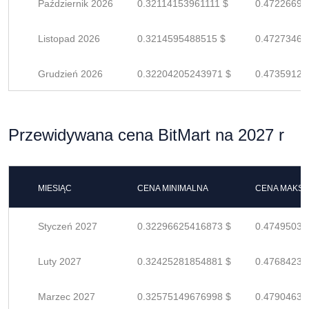
Październik 2026
0.32114153961111 $
0.47226697
Listopad 2026
0.3214595488515 $
0.47273463
Grudzień 2026
0.32204205243971 $
0.47359125
Przewidywana cena BitMart na 2027 r
MIESIĄC
CENA MINIMALNA
CENA MAKS
Styczeń 2027
0.32296625416873 $
0.47495037
Luty 2027
0.32425281854881 $
0.47684238
Marzec 2027
0.32575149676998 $
0.47904631