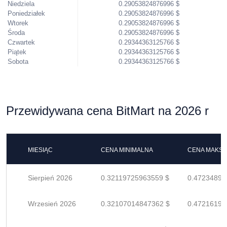
Niedziela
0.29053824876996 $
Poniedziałek
0.29053824876996 $
Wtorek
0.29053824876996 $
Środa
0.29053824876996 $
Czwartek
0.29344363125766 $
Piątek
0.29344363125766 $
Sobota
0.29344363125766 $
Przewidywana cena BitMart na 2026 r
MIESIĄC
CENA MINIMALNA
CENA MAKS
Sierpień 2026
0.32119725963559 $
0.47234891
Wrzesień 2026
0.32107014847362 $
0.47216198