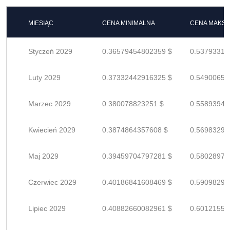
MIESIĄC
CENA MINIMALNA
CENA MAKS
Styczeń 2029
0.36579454802359 $
0.53793315
Luty 2029
0.37332442916325 $
0.54900651
Marzec 2029
0.380078823251 $
0.55893944
Kwiecień 2029
0.3874864357608 $
0.56983299
Maj 2029
0.39459704797281 $
0.58028977
Czerwiec 2029
0.40186841608469 $
0.59098296
Lipiec 2029
0.40882660082961 $
0.60121558