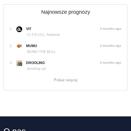
Najnowsze prognozy
1.
VIT
2 months ago
V.I.T.R.I.O.L. Network
2.
MUMU
2 months ago
MUMU THE BULL
3.
DROOLING
2 months ago
drooling cat
Pokaż więcej