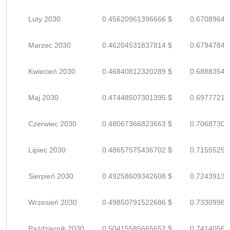
Luty 2030
0.45620961396666 $
0.67089649
Marzec 2030
0.46204531837814 $
0.67947840
Kwiecień 2030
0.46840812320289 $
0.68883547
Maj 2030
0.47448507301395 $
0.69777216
Czerwiec 2030
0.48067366823663 $
0.70687304
Lipiec 2030
0.48657575436702 $
0.71555257
Sierpień 2030
0.49258609342608 $
0.72439131
Wrzesień 2030
0.49850791522686 $
0.73309987
Październik 2030
0.50415585665652 $
0.74140567