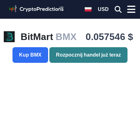
USD
BitMart
BMX
0.057546 $
Kup BMX
Rozpocznij handel już teraz