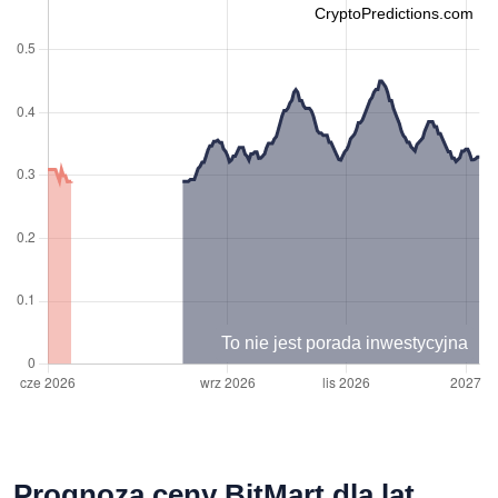
CryptoPredictions.com
To nie jest porada inwestycyjna
Prognoza ceny BitMart dla lat