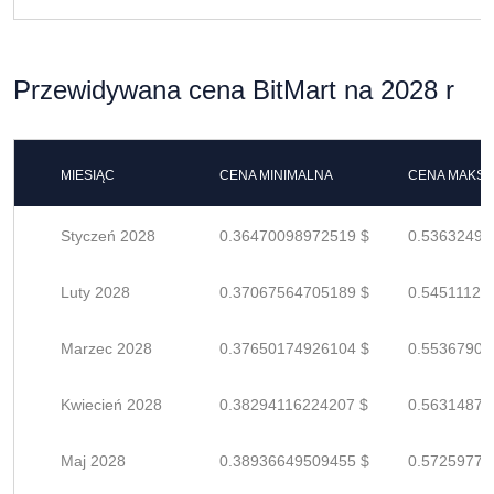
Przewidywana cena BitMart na 2028 r
MIESIĄC
CENA MINIMALNA
CENA MAKS
Styczeń 2028
0.36470098972519 $
0.53632498
Luty 2028
0.37067564705189 $
0.54511124
Marzec 2028
0.37650174926104 $
0.55367904
Kwiecień 2028
0.38294116224207 $
0.56314876
Maj 2028
0.38936649509455 $
0.57259778