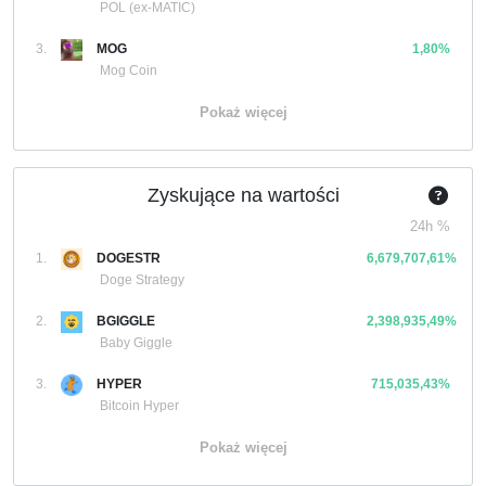
POL (ex-MATIC)
3.
MOG
1,80%
Mog Coin
Pokaż więcej
Zyskujące na wartości
24h %
1.
DOGESTR
6,679,707,61%
Doge Strategy
2.
BGIGGLE
2,398,935,49%
Baby Giggle
3.
HYPER
715,035,43%
Bitcoin Hyper
Pokaż więcej