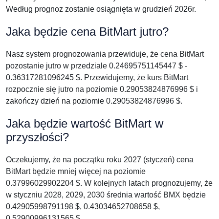
Według prognoz zostanie osiągnięta w grudzień 2026r.
Jaka będzie cena BitMart jutro?
Nasz system prognozowania przewiduje, że cena BitMart
pozostanie jutro w przedziale 0.24695751145447 $ -
0.36317281096245 $. Przewidujemy, że kurs BitMart
rozpocznie się jutro na poziomie 0.29053824876996 $ i
zakończy dzień na poziomie 0.29053824876996 $.
Jaka będzie wartość BitMart w
przyszłości?
Oczekujemy, że na początku roku 2027 (styczeń) cena
BitMart będzie mniej więcej na poziomie
0.37996029902204 $. W kolejnych latach prognozujemy, że
w styczniu 2028, 2029, 2030 średnia wartość BMX będzie
0.42905998791198 $, 0.43034652708658 $,
0.52900996131565 $.