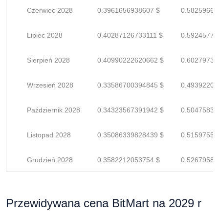
Czerwiec 2028
0.3961656938607 $
0.58259660
Lipiec 2028
0.40287126733111 $
0.59245774
Sierpień 2028
0.40990222620662 $
0.60279739
Wrzesień 2028
0.33586700394845 $
0.49392206
Październik 2028
0.34323567391942 $
0.50475834
Listopad 2028
0.35086339828439 $
0.51597558
Grudzień 2028
0.3582212053754 $
0.52679589
Przewidywana cena BitMart na 2029 r