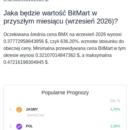
Jaka będzie wartość BitMart w
przyszłym miesiącu (wrzesień 2026)?
Oczekiwana średnia cena BMX na wrzesień 2026 wynosi
0.37772958643956 $, czyli 636.20%. wzrostw stosunku do
obecnej ceny. Minimalna przewidywana cena BitMart w tym
okresie wynosi 0.32107014847362 $, a maksymalna
0.47216198304945 $.
Popularne Prognozy
24h %
1.
JASMY
1,70%
JasmyCoin
2.
POL
1,50%