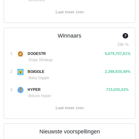
BitTorrent
Laat meer zien
Winnaars
24h %
1.
DOGESTR
6,679,707,61%
Doge Strategy
2.
BGIGGLE
2,398,935,49%
Baby Giggle
3.
HYPER
715,035,43%
Bitcoin Hyper
Laat meer zien
Nieuwste voorspellingen