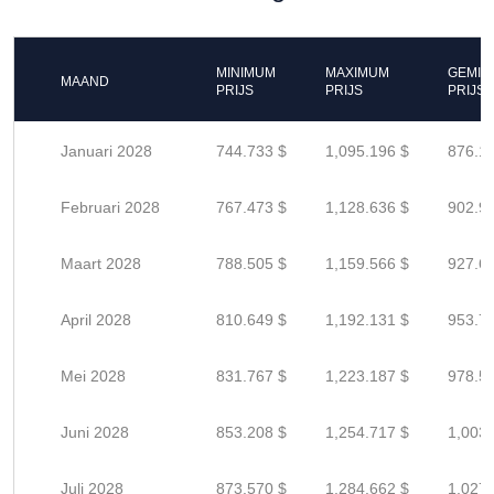
MINIMUM
MAXIMUM
GEMID
MAAND
PRIJS
PRIJS
PRIJS
Januari 2028
744.733 $
1,095.196 $
876.1
Februari 2028
767.473 $
1,128.636 $
902.9
Maart 2028
788.505 $
1,159.566 $
927.6
April 2028
810.649 $
1,192.131 $
953.7
Mei 2028
831.767 $
1,223.187 $
978.5
Juni 2028
853.208 $
1,254.717 $
1,003.
Juli 2028
873.570 $
1,284.662 $
1,027.