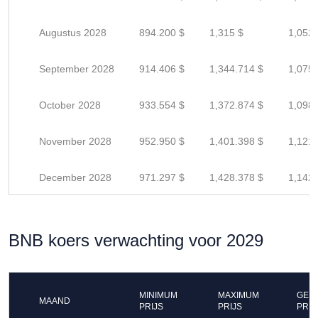
Augustus 2028
894.200 $
1,315 $
1,052 
September 2028
914.406 $
1,344.714 $
1,075.
October 2028
933.554 $
1,372.874 $
1,098.
November 2028
952.950 $
1,401.398 $
1,121.
December 2028
971.297 $
1,428.378 $
1,142.
BNB koers verwachting voor 2029
MINIMUM
MAXIMUM
GEM
MAAND
PRIJS
PRIJS
PRIJ