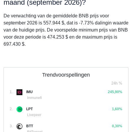
maand (september 2026)?
De verwachting van de gemiddelde BNB prijs voor
september 2026 is 557.944 $, dat is -7.73% dalingin waarde
van de huidige prijs. De voorspelde minimum prijs van BNB
voor deze periode is 474.253 $ en de maximum prijs is
697.430 $.
Trendvoorspellingen
24h %
1.
IMU
245,90%
Immunefi
2.
LPT
1,60%
Livepeer
3.
BTT
0,30%