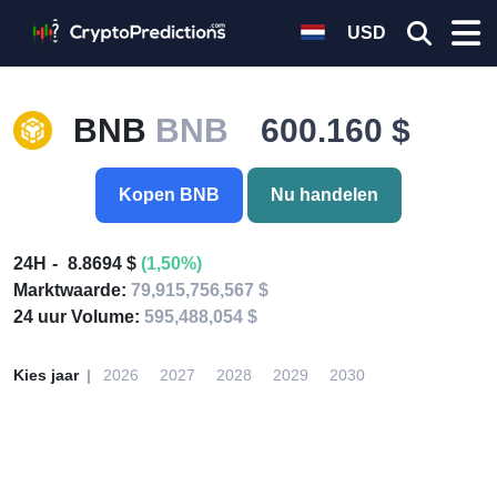
USD
BNB
BNB
600.160 $
Kopen BNB
Nu handelen
24H
8.8694 $
(1,50%)
Marktwaarde:
79,915,756,567 $
24 uur Volume:
595,488,054 $
Kies jaar
2026
2027
2028
2029
2030