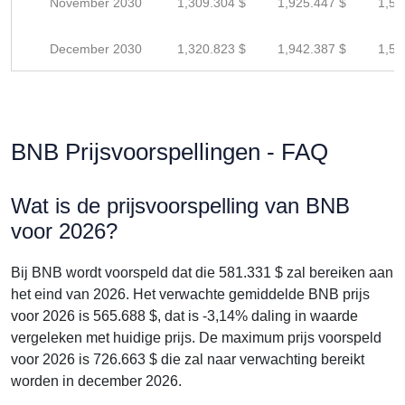
November 2030
1,309.304 $
1,925.447 $
1,54
December 2030
1,320.823 $
1,942.387 $
1,55
BNB Prijsvoorspellingen - FAQ
Wat is de prijsvoorspelling van BNB
voor 2026?
Bij BNB wordt voorspeld dat die 581.331 $ zal bereiken aan
het eind van 2026. Het verwachte gemiddelde BNB prijs
voor 2026 is 565.688 $, dat is -3,14% daling in waarde
vergeleken met huidige prijs. De maximum prijs voorspeld
voor 2026 is 726.663 $ die zal naar verwachting bereikt
worden in december 2026.