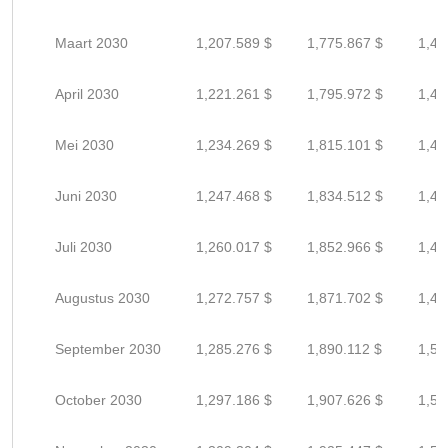
Maart 2030
1,207.589 $
1,775.867 $
1,42
April 2030
1,221.261 $
1,795.972 $
1,43
Mei 2030
1,234.269 $
1,815.101 $
1,45
Juni 2030
1,247.468 $
1,834.512 $
1,46
Juli 2030
1,260.017 $
1,852.966 $
1,48
Augustus 2030
1,272.757 $
1,871.702 $
1,49
September 2030
1,285.276 $
1,890.112 $
1,51
October 2030
1,297.186 $
1,907.626 $
1,52