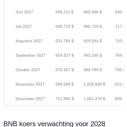
Juni 2027
589.211 $
866.486 $
693.1
Juli 2027
609.776 $
896.729 $
717.3
Augustus 2027
631.784 $
929.094 $
743.2
September 2027
654.327 $
962.246 $
769.7
October 2027
676.457 $
994.789 $
795.8
November 2027
699.508 $
1,028.689 $
822.9
December 2027
721.800 $
1,061.470 $
849.1
BNB koers verwachting voor 2028