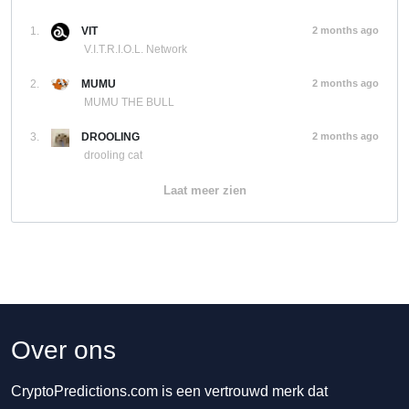
1.
VIT
2 months ago
V.I.T.R.I.O.L. Network
2.
MUMU
2 months ago
MUMU THE BULL
3.
DROOLING
2 months ago
drooling cat
Laat meer zien
Over ons
CryptoPredictions.com is een vertrouwd merk dat