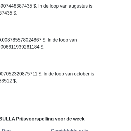
907448387435 $. In de loop van augustus is
87435 $.
.008785578024867 $. In de loop van
0.006611939261184 $.
07052320875711 $. In de loop van october is
83512 $.
BULLA Prijsvoorspelling voor de week
Dag
Gemiddelde prijs