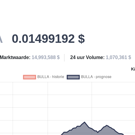
A
0.01499192 $
Marktwaarde:
14,993,588 $
24 uur Volume:
1,070,361 $
K