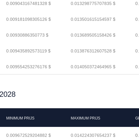
0.009043167481328 $
0.013298775707835 $
0
0.009181098305126 $
0.013501615154597 $
0
0.00930886350773 $
0.013689505158426 $
0
0.009435892573119 $
0.013876312607528 $
0
0.009554253276176 $
0.014050372464965 $
0
 2028
MINIMUM PRIJS
MAXIMUM PRIJS
G
0.009672529204882 $
0.014224307654237 $
0