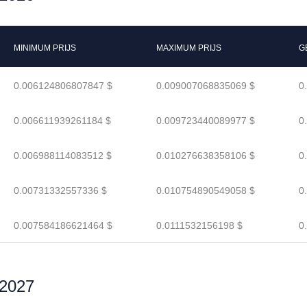
MINIMUM PRIJS
MAXIMUM PRIJS
G
0.006124806807847 $
0.009007068835069 $
0
0.006611939261184 $
0.009723440089977 $
0
0.006988114083512 $
0.010276638358106 $
0
0.00731332557336 $
0.010754890549058 $
0
0.007584186621464 $
0.0111532156198 $
0
 2027