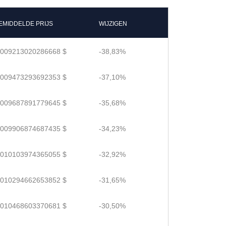
EMIDDELDE PRIJS
WIJZIGEN
.009213020286668 $
-38,83%
.009473293692353 $
-37,10%
.009687891779645 $
-35,68%
.009906874687435 $
-34,23%
.010103974365055 $
-32,92%
.010294662653852 $
-31,65%
.010468603370681 $
-30,50%