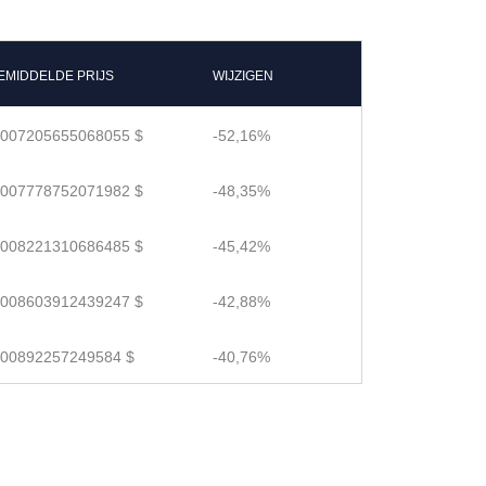
EMIDDELDE PRIJS
WIJZIGEN
.007205655068055 $
-52,16%
.007778752071982 $
-48,35%
.008221310686485 $
-45,42%
.008603912439247 $
-42,88%
.00892257249584 $
-40,76%