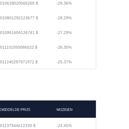
.010639020566268 $
-29,36%
.010801292123677 $
-28,29%
.010951604126741 $
-27,29%
.011101050086022 $
-26,30%
.011240297971972 $
-25,37%
EMIDDELDE PRIJS
WIJZIGEN
.01137944612339 $
-24,45%