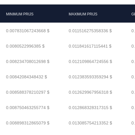
MINIMUM PRIJS
MAXIMUM PRIJS
G
0.007831067243668 $
0.011516275358336 $
0
0.0080522996385 $
0.011841617115441 $
0
0.008234708012698 $
0.012109864724556 $
0
0.00842084348432 $
0.012383593359294 $
0
0.008588378210297 $
0.012629967956318 $
0
0.008750463255774 $
0.012868328317315 $
0
0.008898312865079 $
0.013085754213352 $
0