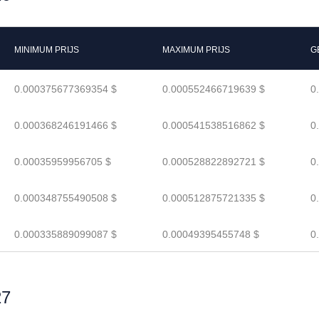
MINIMUM PRIJS
MAXIMUM PRIJS
G
0.000375677369354 $
0.000552466719639 $
0
0.000368246191466 $
0.000541538516862 $
0
0.00035959956705 $
0.000528822892721 $
0
0.000348755490508 $
0.000512875721335 $
0
0.000335889099087 $
0.00049395455748 $
0
27