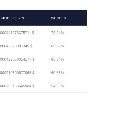
EMIDDELDE PRIJS
WIJZIGEN
.000441973375711 $
72,94%
.00043323081349 $
69,52%
.000423058314177 $
65,54%
.000410300577068 $
60,55%
.000395163645984 $
54,63%