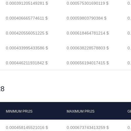
0.000391205149281 $
0.000575301690119 $
0
0.000406665774611 $
0.00059803790384 $
0
0.000420556051225 $
0.000618464781214 $
0
0.000433995433586 $
0.000638228578803 $
0
0.000446211931842 $
0.000656194017415 $
0
28
MINIMUM PRIJS
MAXIMUM PRIJS
G
0.000458145521016 $
0.000673743413259 $
0