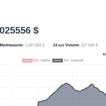
0025556 $
Marktwaarde:
1,207,922 $
24 uur Volume:
227.530 $
K