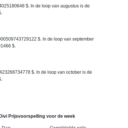
025180648 $. In de loop van augustus is de
$.
000509743729122 $. In de loop van september
91466 $.
23268734778 $. In de loop van october is de
$.
Divi Prijsvoorspelling voor de week
Dag
Gemiddelde prijs