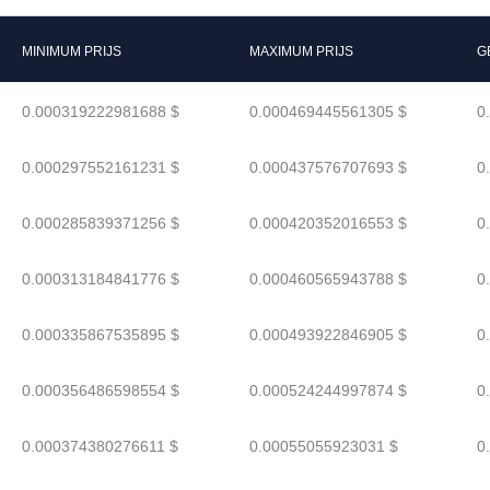
MINIMUM PRIJS
MAXIMUM PRIJS
G
0.000319222981688 $
0.000469445561305 $
0
0.000297552161231 $
0.000437576707693 $
0
0.000285839371256 $
0.000420352016553 $
0
0.000313184841776 $
0.000460565943788 $
0
0.000335867535895 $
0.000493922846905 $
0
0.000356486598554 $
0.000524244997874 $
0
0.000374380276611 $
0.00055055923031 $
0