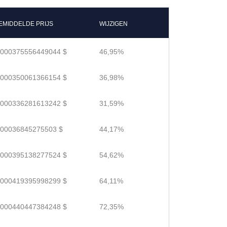
EMIDDELDE PRIJS
WIJZIGEN
.000375556449044 $
46,95%
.000350061366154 $
36,98%
.000336281613242 $
31,59%
.00036845275503 $
44,17%
.000395138277524 $
54,62%
.000419395998299 $
64,11%
.000440447384248 $
72,35%