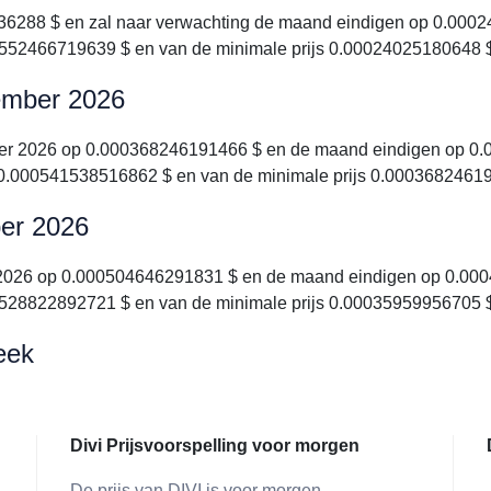
6288 $ en zal naar verwachting de maand eindigen op 0.00024
00552466719639 $ en van de minimale prijs 0.00024025180648 
tember 2026
mber 2026 op 0.000368246191466 $ en de maand eindigen op 0.
I 0.000541538516862 $ en van de minimale prijs 0.0003682461
ber 2026
r 2026 op 0.000504646291831 $ en de maand eindigen op 0.0004
00528822892721 $ en van de minimale prijs 0.00035959956705 
eek
Divi Prijsvoorspelling voor morgen
De prijs van DIVI is voor morgen