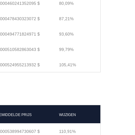
.000460241352095 $
80,09%
.000478430323072 $
87,21%
.000494771824971 $
93,60%
.000510582863043 $
99,79%
.000524955213932 $
105,41%
EMIDDELDE PRIJS
WIJZIGEN
.000538994730607 $
110,91%