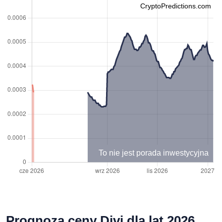
CryptoPredictions.com
To nie jest porada inwestycyjna
Prognoza ceny Divi dla lat 2026,