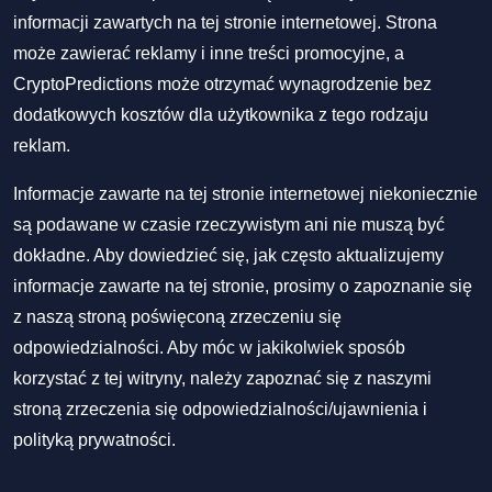
informacji zawartych na tej stronie internetowej. Strona
może zawierać reklamy i inne treści promocyjne, a
CryptoPredictions może otrzymać wynagrodzenie bez
dodatkowych kosztów dla użytkownika z tego rodzaju
reklam.
Informacje zawarte na tej stronie internetowej niekoniecznie
są podawane w czasie rzeczywistym ani nie muszą być
dokładne. Aby dowiedzieć się, jak często aktualizujemy
informacje zawarte na tej stronie, prosimy o zapoznanie się
z naszą stroną poświęconą zrzeczeniu się
odpowiedzialności. Aby móc w jakikolwiek sposób
korzystać z tej witryny, należy zapoznać się z naszymi
stroną zrzeczenia się odpowiedzialności/ujawnienia
i
polityką prywatności
.