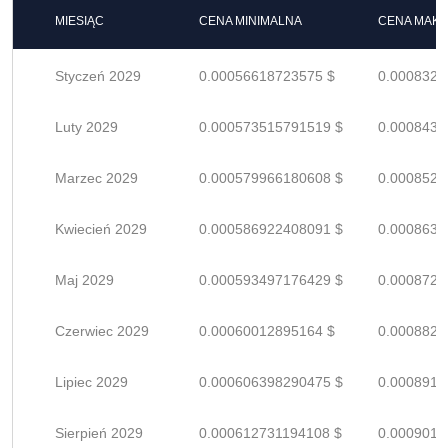
MIESIĄC
CENA MINIMALNA
CENA MAK
Styczeń 2029
0.00056618723575 $
0.0008326
Luty 2029
0.000573515791519 $
0.0008434
Marzec 2029
0.000579966180608 $
0.0008528
Kwiecień 2029
0.000586922408091 $
0.0008631
Maj 2029
0.000593497176429 $
0.0008727
Czerwiec 2029
0.00060012895164 $
0.0008825
Lipiec 2029
0.000606398290475 $
0.0008917
Sierpień 2029
0.000612731194108 $
0.0009010