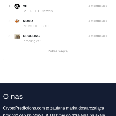
1.
VIT
2 months ago
V.I.T.R.I.O.L. Network
2.
MUMU
2 months ago
MUMU THE BULL
3.
DROOLING
2 months ago
drooling cat
Pokaż więcej
O nas
CryptoPredictions.com to zaufana marka dostarczająca
prognoz cen kryptowalut. Dążymy do działania na skalę