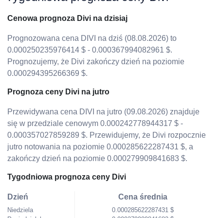
Cenowa prognoza Divi na dzisiaj
Prognozowana cena DIVI na dziś (08.08.2026) to
0.000250235976414 $ - 0.000367994082961 $.
Prognozujemy, że Divi zakończy dzień na poziomie
0.000294395266369 $.
Prognoza ceny Divi na jutro
Przewidywana cena DIVI na jutro (09.08.2026) znajduje
się w przedziale cenowym 0.000242778944317 $ -
0.000357027859289 $. Przewidujemy, że Divi rozpocznie
jutro notowania na poziomie 0.000285622287431 $, a
zakończy dzień na poziomie 0.000279909841683 $.
Tygodniowa prognoza ceny Divi
Dzień
Cena średnia
Niedziela
0.000285622287431 $