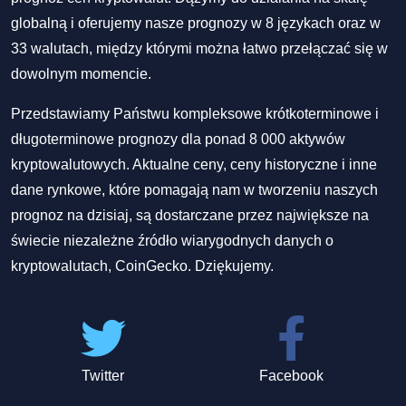
globalną i oferujemy nasze prognozy w 8 językach oraz w
33 walutach, między którymi można łatwo przełączać się w
dowolnym momencie.
Przedstawiamy Państwu kompleksowe krótkoterminowe i
długoterminowe prognozy dla ponad 8 000 aktywów
kryptowalutowych. Aktualne ceny, ceny historyczne i inne
dane rynkowe, które pomagają nam w tworzeniu naszych
prognoz na dzisiaj, są dostarczane przez największe na
świecie niezależne źródło wiarygodnych danych o
kryptowalutach, CoinGecko. Dziękujemy.
Twitter
Facebook