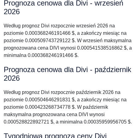
Prognoza cenowa dla Divi - wrzesień
2026
Według prognoz Divi rozpocznie wrzesień 2026 na
poziomie 0.000368246191466 $, a zakończy miesiąc na
poziomie 0.000509743729122 $. W wrzesień maksymalna
prognozowana cena DIVI wynosi 0.000541538516862 $, a
minimalna 0.000368246191466 $.
Prognoza cenowa dla Divi - październik
2026
Według prognoz Divi rozpocznie październik 2026 na
poziomie 0.000504646291831 $, a zakończy miesiąc na
poziomie 0.000423268734778 $. W październik
maksymalna prognozowana cena DIVI wynosi
0.000528822892721 $, a minimalna 0.00035959956705 $.
Tygodniowa prognoza ceny Divi