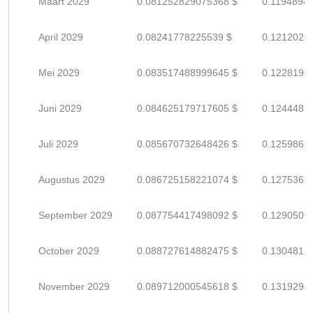
Maart 2029
0.081252829075368 $
0.1194894
April 2029
0.08241778225539 $
0.1212026
Mei 2029
0.083517488999645 $
0.1228198
Juni 2029
0.084625179717605 $
0.1244487
Juli 2029
0.085670732648426 $
0.1259863
Augustus 2029
0.086725158221074 $
0.1275369
September 2029
0.087754417498092 $
0.1290506
October 2029
0.088727614882475 $
0.1304817
November 2029
0.089712000545618 $
0.1319294