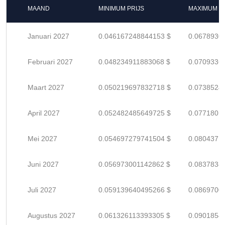
MAAND
MINIMUM PRIJS
MAXIMUM P
Januari 2027
0.046167248844153 $
0.0678930
Februari 2027
0.048234911883068 $
0.0709336
Maart 2027
0.050219697832718 $
0.0738524
April 2027
0.052482485649725 $
0.0771801
Mei 2027
0.054697279741504 $
0.0804371
Juni 2027
0.056973001142862 $
0.0837838
Juli 2027
0.059139640495266 $
0.0869700
Augustus 2027
0.061326113393305 $
0.0901854