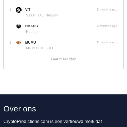
1.
VIT
2 months ago
V.I.T.R.I.O.L. Network
2.
HBADG
2 months ago
Hbadger
3.
MUMU
2 months ago
MUMU THE BULL
Laat meer zien
Over ons
CryptoPredictions.com is een vertrouwd merk dat