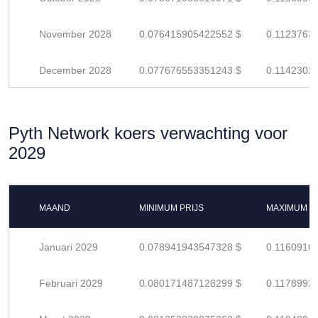
November 2028
0.076415905422552 $
0.1123763
December 2028
0.077676553351243 $
0.1142302
Pyth Network koers verwachting voor
2029
MAAND
MINIMUM PRIJS
MAXIMUM P
Januari 2029
0.078941943547328 $
0.1160910
Februari 2029
0.080171487128299 $
0.1178992