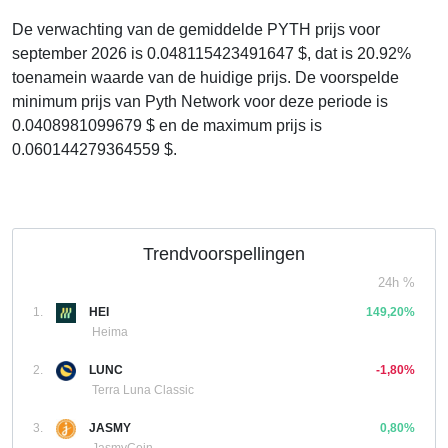
De verwachting van de gemiddelde PYTH prijs voor
september 2026 is 0.048115423491647 $, dat is 20.92%
toenamein waarde van de huidige prijs. De voorspelde
minimum prijs van Pyth Network voor deze periode is
0.0408981099679 $ en de maximum prijs is
0.060144279364559 $.
Trendvoorspellingen
24h %
1.
HEI
149,20%
Heima
2.
LUNC
-1,80%
Terra Luna Classic
3.
JASMY
0,80%