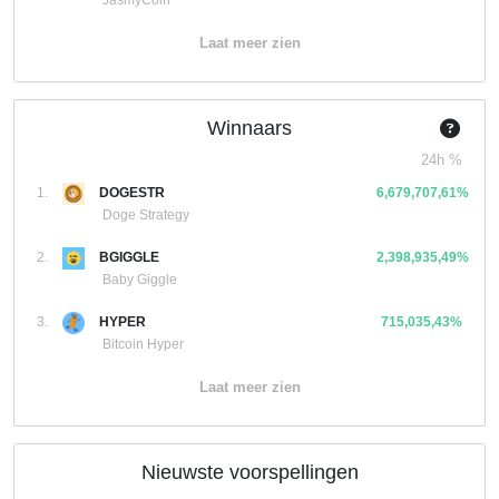
JasmyCoin
Laat meer zien
Winnaars
24h %
1.
DOGESTR
6,679,707,61%
Doge Strategy
2.
BGIGGLE
2,398,935,49%
Baby Giggle
3.
HYPER
715,035,43%
Bitcoin Hyper
Laat meer zien
Nieuwste voorspellingen