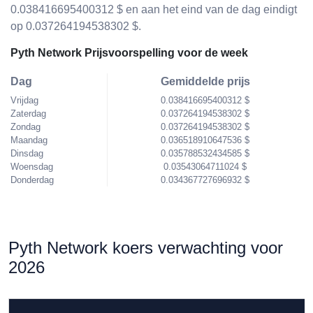
0.038416695400312 $ en aan het eind van de dag eindigt
op 0.037264194538302 $.
Pyth Network Prijsvoorspelling voor de week
Dag
Gemiddelde prijs
Vrijdag
0.038416695400312 $
Zaterdag
0.037264194538302 $
Zondag
0.037264194538302 $
Maandag
0.036518910647536 $
Dinsdag
0.035788532434585 $
Woensdag
0.03543064711024 $
Donderdag
0.034367727696932 $
Pyth Network koers verwachting voor
2026