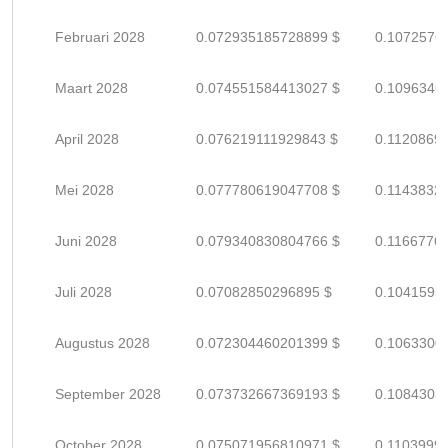
Februari 2028
0.072935185728899 $
0.1072576
Maart 2028
0.074551584413027 $
0.1096346
April 2028
0.076219111929843 $
0.1120869
Mei 2028
0.077780619047708 $
0.1143832
Juni 2028
0.079340830804766 $
0.1166776
Juli 2028
0.07082850296895 $
0.1041595
Augustus 2028
0.072304460201399 $
0.1063300
September 2028
0.073732667369193 $
0.1084303
October 2028
0.075071956810971 $
0.1103999