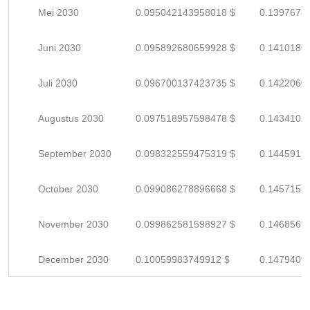
Mei 2030
0.095042143958018 $
0.1397678
Juni 2030
0.095892680659928 $
0.1410186
Juli 2030
0.096700137423735 $
0.1422060
Augustus 2030
0.097518957598478 $
0.1434102
September 2030
0.098322559475319 $
0.1445919
October 2030
0.099086278896668 $
0.1457151
November 2030
0.099862581598927 $
0.1468567
December 2030
0.10059983749912 $
0.1479409