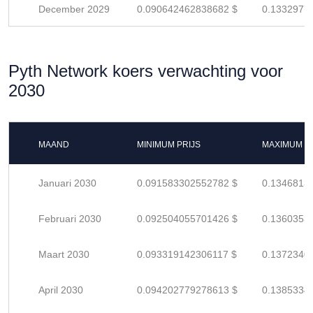
December 2029
0.090642462838682 $
0.1332977
Pyth Network koers verwachting voor
2030
MAAND
MINIMUM PRIJS
MAXIMUM P
Januari 2030
0.091583302552782 $
0.1346813
Februari 2030
0.092504055701426 $
0.1360353
Maart 2030
0.093319142306117 $
0.1372340
April 2030
0.094202779278613 $
0.1385334