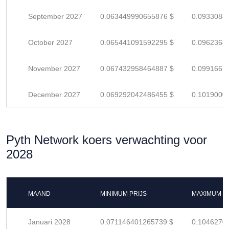
September 2027
0.063449990655876 $
0.0933088
October 2027
0.065441091592295 $
0.0962368
November 2027
0.067432958464887 $
0.0991661
December 2027
0.069292042486455 $
0.1019000
Pyth Network koers verwachting voor
2028
MAAND
MINIMUM PRIJS
MAXIMUM P
Januari 2028
0.071146401265739 $
0.1046270