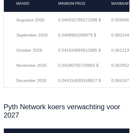
MAAND
MINIMUM PRIJS
MAXIMUM P
Augustus 2026
0.040592785572398 $
0.0596952
September 2026
0.0408981099679 $
0.0601442
October 2026
0.041624869512885 $
0.0612130
November 2026
0.04280755729883 $
0.0629522
December 2026
0.044314089158827 $
0.0651677
Pyth Network koers verwachting voor
2027