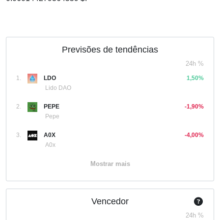
Previsões de tendências
24h %
1.
LDO
1,50%
Lido DAO
2.
PEPE
-1,90%
Pepe
3.
A0X
-4,00%
A0x
Mostrar mais
Vencedor
24h %