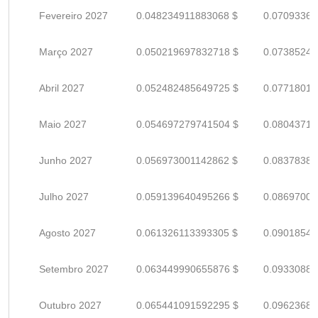
Fevereiro 2027
0.048234911883068 $
0.07093369
Março 2027
0.050219697832718 $
0.07385249
Abril 2027
0.052482485649725 $
0.07718012
Maio 2027
0.054697279741504 $
0.08043717
Junho 2027
0.056973001142862 $
0.08378382
Julho 2027
0.059139640495266 $
0.08697005
Agosto 2027
0.061326113393305 $
0.09018546
Setembro 2027
0.063449990655876 $
0.09330880
Outubro 2027
0.065441091592295 $
0.09623689