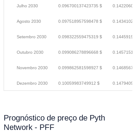
Julho 2030
0.096700137423735 $
0.14220608
Agosto 2030
0.097518957598478 $
0.14341023
Setembro 2030
0.098322559475319 $
0.14459199
Outubro 2030
0.099086278896668 $
0.14571511
Novembro 2030
0.099862581598927 $
0.14685673
Dezembro 2030
0.10059983749912 $
0.14794093
Prognóstico de preço de Pyth
Network - PFF