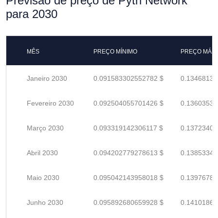
Previsão de preço de Pyth Network
para 2030
MÊS
PREÇO MÍNIMO
PREÇO MÁX
Janeiro 2030
0.091583302552782 $
0.13468132
Fevereiro 2030
0.092504055701426 $
0.13603537
Março 2030
0.093319142306117 $
0.13723403
Abril 2030
0.094202779278613 $
0.13853349
Maio 2030
0.095042143958018 $
0.13976785
Junho 2030
0.095892680659928 $
0.14101864