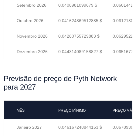
Setembro 2026
0.0408981099679 $
0.06014427
Outubro 2026
0.041624869512885 $
0.06121304
Novembro 2026
0.04280755729883 $
0.06295229
Dezembro 2026
0.044314089158827 $
0.06516777
Previsão de preço de Pyth Network
para 2027
MÊS
PREÇO MÍNIMO
PREÇO MÁX
Janeiro 2027
0.046167248844153 $
0.06789301