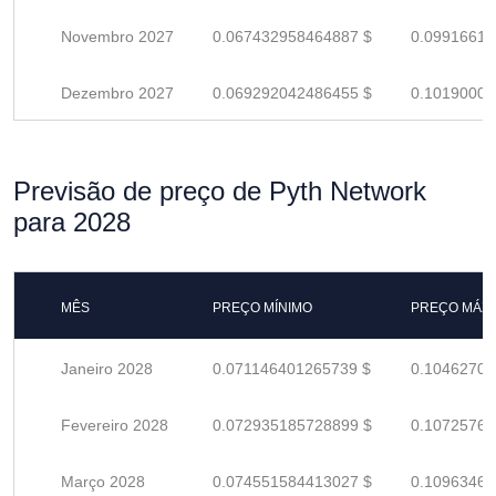
Novembro 2027
0.067432958464887 $
0.09916611
Dezembro 2027
0.069292042486455 $
0.10190006
Previsão de preço de Pyth Network
para 2028
MÊS
PREÇO MÍNIMO
PREÇO MÁX
Janeiro 2028
0.071146401265739 $
0.10462706
Fevereiro 2028
0.072935185728899 $
0.10725762
Março 2028
0.074551584413027 $
0.10963468