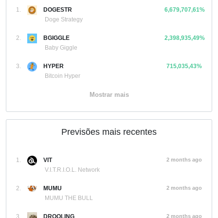
1.
DOGESTR
6,679,707,61%
Doge Strategy
2.
BGIGGLE
2,398,935,49%
Baby Giggle
3.
HYPER
715,035,43%
Bitcoin Hyper
Mostrar mais
Previsões mais recentes
1.
VIT
2 months ago
V.I.T.R.I.O.L. Network
2.
MUMU
2 months ago
MUMU THE BULL
3.
DROOLING
2 months ago