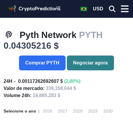
USD
Pyth Network
PYTH
0.04305216 $
Comprar PYTH
Negociar agora
24H
0.00117262692607 $
(2,80%)
Valor de mercado:
339,159,044 $
Volume 24h:
16,885,283 $
Selecione o ano
2026
2027
2028
2029
2030