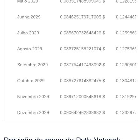
Maio 2029
0.083517488999645 $
0.12281983
Junho 2029
0.084625179717605 $
0.12444879
Julho 2029
0.085670732648426 $
0.12598637
Agosto 2029
0.086725158221074 $
0.12753699
Setembro 2029
0.087754417498092 $
0.12905061
Outubro 2029
0.088727614882475 $
0.13048178
Novembro 2029
0.089712000545618 $
0.13192941
Dezembro 2029
0.090642462838682 $
0.13329773