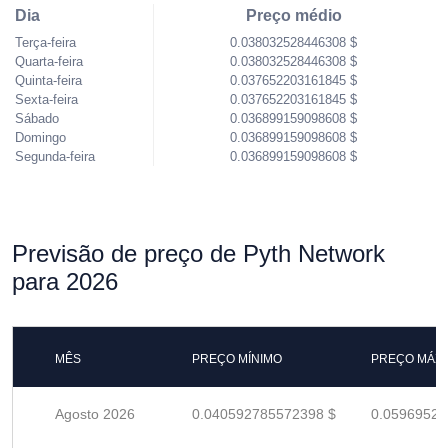
Dia
Preço médio
Terça-feira
0.038032528446308 $
Quarta-feira
0.038032528446308 $
Quinta-feira
0.037652203161845 $
Sexta-feira
0.037652203161845 $
Sábado
0.036899159098608 $
Domingo
0.036899159098608 $
Segunda-feira
0.036899159098608 $
Previsão de preço de Pyth Network
para 2026
MÊS
PREÇO MÍNIMO
PREÇO MÁX
Agosto 2026
0.040592785572398 $
0.05969527