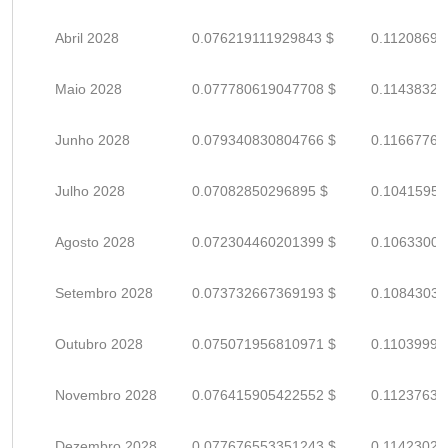
Abril 2028
0.076219111929843 $
0.11208692
Maio 2028
0.077780619047708 $
0.11438326
Junho 2028
0.079340830804766 $
0.11667769
Julho 2028
0.07082850296895 $
0.10415956
Agosto 2028
0.072304460201399 $
0.10633008
Setembro 2028
0.073732667369193 $
0.10843039
Outubro 2028
0.075071956810971 $
0.11039993
Novembro 2028
0.076415905422552 $
0.11237633
Dezembro 2028
0.077676553351243 $
0.11423022