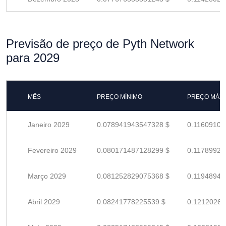
Previsão de preço de Pyth Network
para 2029
MÊS
PREÇO MÍNIMO
PREÇO MÁX
Janeiro 2029
0.078941943547328 $
0.11609109
Fevereiro 2029
0.080171487128299 $
0.11789924
Março 2029
0.081252829075368 $
0.11948945
Abril 2029
0.08241778225539 $
0.12120262