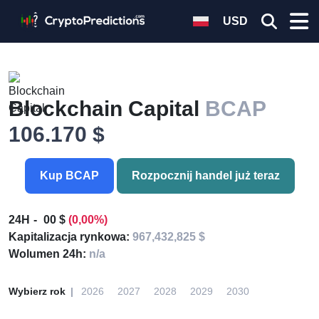
USD
Blockchain Capital
BCAP
106.170 $
Kup BCAP
Rozpocznij handel już teraz
24H
00 $
(0,00%)
Kapitalizacja rynkowa:
967,432,825 $
Wolumen 24h:
n/a
Wybierz rok
2026
2027
2028
2029
2030