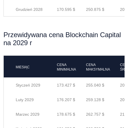
Grudzień 2028
170.595 $
250.875 $
200
Przewidywana cena Blockchain Capital
na 2029 r
CENA
CENA
CEN
MIESIĄC
MINIMALNA
MAKSYMALNA
ŚRE
Styczeń 2029
173.427 $
255.040 $
204
Luty 2029
176.207 $
259.128 $
207
Marzec 2029
178.675 $
262.757 $
210