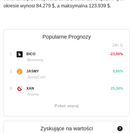
okresie wynosi 84.279 $, a maksymalna 123.939 $.
Popularne Prognozy
24h %
1.
BICO
-23,00%
Biconomy
2.
JASMY
0,60%
JasmyCoin
3.
XAN
25,30%
Anoma
Pokaż więcej
Zyskujące na wartości