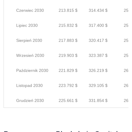
Czerwiec 2030
213.815 $
314.434 $
251
Lipiec 2030
215.832 $
317.400 $
253
Sierpień 2030
217.883 $
320.417 $
256
Wrzesień 2030
219.903 $
323.387 $
258
Październik 2030
221.829 $
326.219 $
260
Listopad 2030
223.792 $
329.105 $
263
Grudzień 2030
225.661 $
331.854 $
265