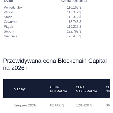
Dzień
Cena średnia
Poniedziałek
110.169 $
Wtorek
112.372 $
Środa
112.372 $
Czwartek
115.743 $
Piątek
119.216 $
Sobota
122.792 $
Niedziela
126.476 $
Przewidywana cena Blockchain Capital
na 2026 r
CENA
CENA
CEN
MIESIĄC
MINIMALNA
MAKSYMALNA
ŚRE
Sierpień 2026
81.886 $
120.420 $
96.3