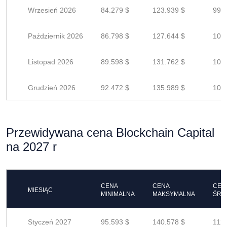
Wrzesień 2026
84.279 $
123.939 $
99.1
Październik 2026
86.798 $
127.644 $
102.
Listopad 2026
89.598 $
131.762 $
105
Grudzień 2026
92.472 $
135.989 $
108
Przewidywana cena Blockchain Capital
na 2027 r
CENA
CENA
CEN
MIESIĄC
MINIMALNA
MAKSYMALNA
ŚRE
Styczeń 2027
95.593 $
140.578 $
112.