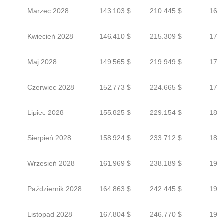
Marzec 2028
143.103 $
210.445 $
168
Kwiecień 2028
146.410 $
215.309 $
172
Maj 2028
149.565 $
219.949 $
175
Czerwiec 2028
152.773 $
224.665 $
179
Lipiec 2028
155.825 $
229.154 $
183
Sierpień 2028
158.924 $
233.712 $
186
Wrzesień 2028
161.969 $
238.189 $
190
Październik 2028
164.863 $
242.445 $
193
Listopad 2028
167.804 $
246.770 $
197