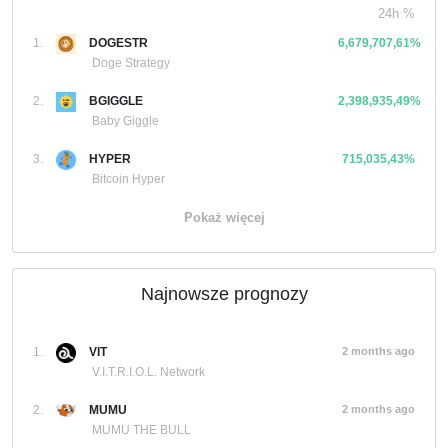
24h %
1.
DOGESTR
6,679,707,61%
Doge Strategy
2.
BGIGGLE
2,398,935,49%
Baby Giggle
3.
HYPER
715,035,43%
Bitcoin Hyper
Pokaż więcej
Najnowsze prognozy
1.
VIT
2 months ago
V.I.T.R.I.O.L. Network
2.
MUMU
2 months ago
MUMU THE BULL