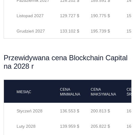
Październik 2027
126.202 $
185.591 $
148
Listopad 2027
129.727 $
190.775 $
152
Grudzień 2027
133.102 $
195.739 $
156
Przewidywana cena Blockchain Capital
na 2028 r
CENA
CENA
CEN
MIESIĄC
MINIMALNA
MAKSYMALNA
ŚRE
Styczeń 2028
136.553 $
200.813 $
160
Luty 2028
139.959 $
205.822 $
164