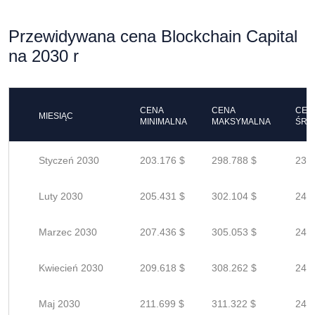
Przewidywana cena Blockchain Capital
na 2030 r
CENA
CENA
CEN
MIESIĄC
MINIMALNA
MAKSYMALNA
ŚRE
Styczeń 2030
203.176 $
298.788 $
239
Luty 2030
205.431 $
302.104 $
241
Marzec 2030
207.436 $
305.053 $
244
Kwiecień 2030
209.618 $
308.262 $
246
Maj 2030
211.699 $
311.322 $
249