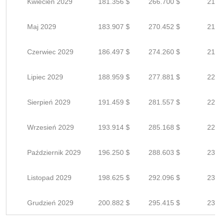
Kwiecień 2029
181.356 $
266.700 $
213
Maj 2029
183.907 $
270.452 $
216
Czerwiec 2029
186.497 $
274.260 $
219
Lipiec 2029
188.959 $
277.881 $
222
Sierpień 2029
191.459 $
281.557 $
225
Wrzesień 2029
193.914 $
285.168 $
228
Październik 2029
196.250 $
288.603 $
230
Listopad 2029
198.625 $
292.096 $
233
Grudzień 2029
200.882 $
295.415 $
236