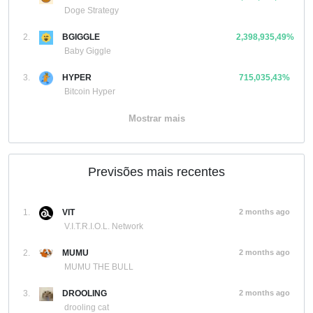
Doge Strategy
2.
BGIGGLE
2,398,935,49%
Baby Giggle
3.
HYPER
715,035,43%
Bitcoin Hyper
Mostrar mais
Previsões mais recentes
1.
VIT
2 months ago
V.I.T.R.I.O.L. Network
2.
MUMU
2 months ago
MUMU THE BULL
3.
DROOLING
2 months ago
drooling cat