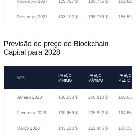
Novembro 2027
129.727 $
190.775 $
152.620 
Dezembro 2027
133.102 $
195.739 $
156.591 
Previsão de preço de Blockchain
Capital para 2028
PREÇO
PREÇO
PREÇO
MÊS
MÍNIMO
MÁXIMO
MÉDIO
Janeiro 2028
136.553 $
200.813 $
160.650 
Fevereiro 2028
139.959 $
205.822 $
164.658 
Março 2028
143.103 $
210.445 $
168.356 