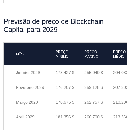
Previsão de preço de Blockchain
Capital para 2029
PREÇO
PREÇO
PREÇO
MÊS
MÍNIMO
MÁXIMO
MÉDIO
Janeiro 2029
173.427 $
255.040 $
204.032 
Fevereiro 2029
176.207 $
259.128 $
207.303 
Março 2029
178.675 $
262.757 $
210.206 
Abril 2029
181.356 $
266.700 $
213.360 