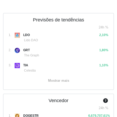
Previsões de tendências
24h %
1.
LDO
2,10%
Lido DAO
2.
GRT
1,80%
The Graph
3.
TIA
1,10%
Celestia
Mostrar mais
Vencedor
24h %
1.
DOGESTR
6,679,707,61%