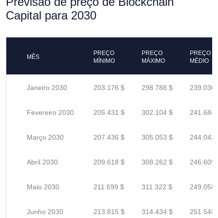
Previsão de preço de Blockchain
Capital para 2030
PREÇO
PREÇO
PREÇO
MÊS
MÍNIMO
MÁXIMO
MÉDIO
Janeiro 2030
203.176 $
298.788 $
239.030 
Fevereiro 2030
205.431 $
302.104 $
241.684 
Março 2030
207.436 $
305.053 $
244.042 
Abril 2030
209.618 $
308.262 $
246.609 
Maio 2030
211.699 $
311.322 $
249.058 
Junho 2030
213.815 $
314.434 $
251.548 