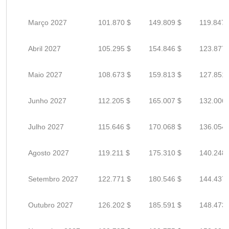
Março 2027
101.870 $
149.809 $
119.847 
Abril 2027
105.295 $
154.846 $
123.877 
Maio 2027
108.673 $
159.813 $
127.851 
Junho 2027
112.205 $
165.007 $
132.006 
Julho 2027
115.646 $
170.068 $
136.054 
Agosto 2027
119.211 $
175.310 $
140.248 
Setembro 2027
122.771 $
180.546 $
144.437 
Outubro 2027
126.202 $
185.591 $
148.473 