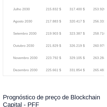
Julho 2030
215.832 $
317.400 $
253.920 
Agosto 2030
217.883 $
320.417 $
256.333 
Setembro 2030
219.903 $
323.387 $
258.710 
Outubro 2030
221.829 $
326.219 $
260.975 
Novembro 2030
223.792 $
329.105 $
263.284 
Dezembro 2030
225.661 $
331.854 $
265.483 
Prognóstico de preço de Blockchain
Capital - PFF