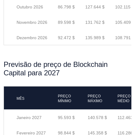
Outubro 2026
86.798 $
127.644 $
102.115 $
Novembro 2026
89.598 $
131.762 $
105.409 $
Dezembro 2026
92.472 $
135.989 $
108.791 $
Previsão de preço de Blockchain
Capital para 2027
PREÇO
PREÇO
PREÇO
MÊS
MÍNIMO
MÁXIMO
MÉDIO
Janeiro 2027
95.593 $
140.578 $
112.463 
Fevereiro 2027
98.844 $
145.358 $
116.286 