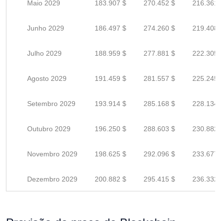
Maio 2029
183.907 $
270.452 $
216.361 
Junho 2029
186.497 $
274.260 $
219.408 
Julho 2029
188.959 $
277.881 $
222.305 
Agosto 2029
191.459 $
281.557 $
225.245 
Setembro 2029
193.914 $
285.168 $
228.134 
Outubro 2029
196.250 $
288.603 $
230.882 
Novembro 2029
198.625 $
292.096 $
233.677 
Dezembro 2029
200.882 $
295.415 $
236.332 