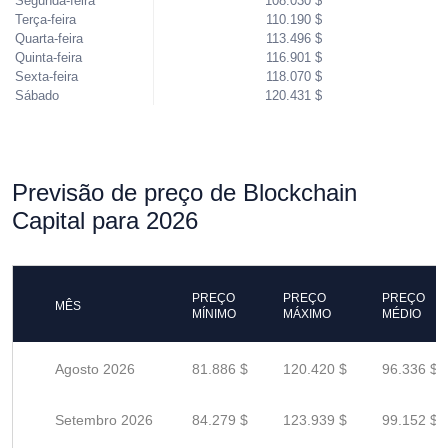
Segunda-feira
108.030 $
Terça-feira
110.190 $
Quarta-feira
113.496 $
Quinta-feira
116.901 $
Sexta-feira
118.070 $
Sábado
120.431 $
Previsão de preço de Blockchain
Capital para 2026
PREÇO
PREÇO
PREÇO
MÊS
MÍNIMO
MÁXIMO
MÉDIO
Agosto 2026
81.886 $
120.420 $
96.336 $
Setembro 2026
84.279 $
123.939 $
99.152 $