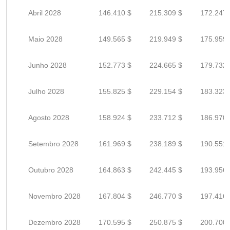
Abril 2028
146.410 $
215.309 $
172.247 
Maio 2028
149.565 $
219.949 $
175.959 
Junho 2028
152.773 $
224.665 $
179.732 
Julho 2028
155.825 $
229.154 $
183.323 
Agosto 2028
158.924 $
233.712 $
186.970 
Setembro 2028
161.969 $
238.189 $
190.551 
Outubro 2028
164.863 $
242.445 $
193.956 
Novembro 2028
167.804 $
246.770 $
197.416 
Dezembro 2028
170.595 $
250.875 $
200.700 