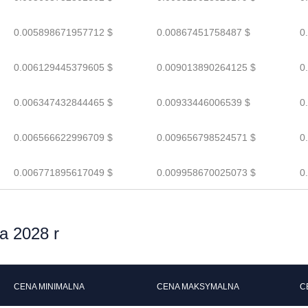
0.005898671957712 $
0.00867451758487 $
0
0.006129445379605 $
0.009013890264125 $
0
0.006347432844465 $
0.00933446006539 $
0
0.006566622996709 $
0.009656798524571 $
0
0.006771895617049 $
0.009958670025073 $
0
 2028 r
CENA MINIMALNA
CENA MAKSYMALNA
C