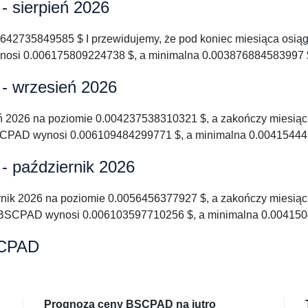
 sierpień 2026
642735849585 $ I przewidujemy, że pod koniec miesiąca osią
si 0.006175809224738 $, a minimalna 0.003876884583997 
- wrzesień 2026
 2026 na poziomie 0.004237538310321 $, a zakończy miesiąc
CPAD wynosi 0.006109484299771 $, a minimalna 0.00415444
 październik 2026
ik 2026 na poziomie 0.0056456377927 $, a zakończy miesią
BSCPAD wynosi 0.006103597710256 $, a minimalna 0.004150
SCPAD
Prognoza ceny BSCPAD na jutro