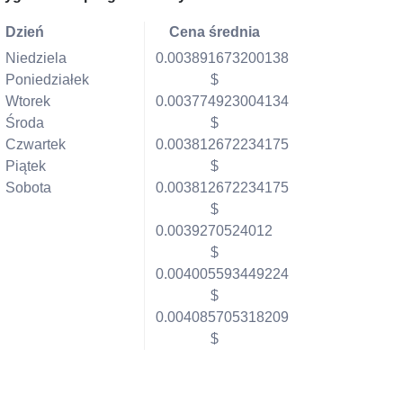
Dzień
Cena średnia
Niedziela
0.003891673200138
Poniedziałek
$
Wtorek
0.003774923004134
Środa
$
Czwartek
0.003812672234175
Piątek
$
Sobota
0.003812672234175
$
0.0039270524012
$
0.004005593449224
$
0.004085705318209
$