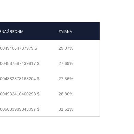
ENA ŚREDNIA
ZMIANA
.00494064737979 $
29,07%
.004887587439817 $
27,69%
.004882878168204 $
27,56%
.004932410400298 $
28,86%
.005033989343097 $
31,51%