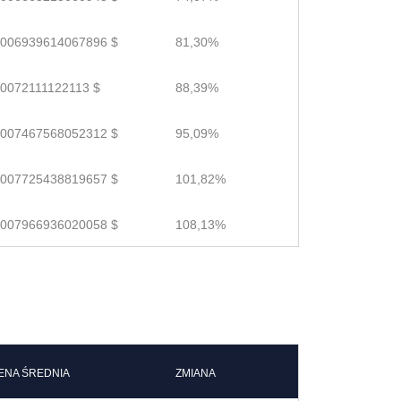
.006939614067896 $
81,30%
.0072111122113 $
88,39%
.007467568052312 $
95,09%
.007725438819657 $
101,82%
.007966936020058 $
108,13%
ENA ŚREDNIA
ZMIANA