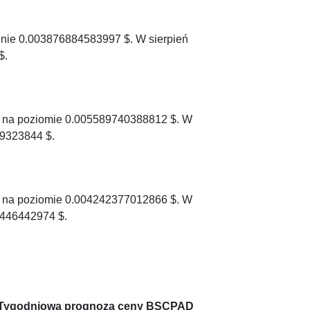
gnie 0.003876884583997 $. W sierpień
$.
 na poziomie 0.005589740388812 $. W
9323844 $.
c na poziomie 0.004242377012866 $. W
446442974 $.
Tygodniowa prognoza ceny BSCPAD