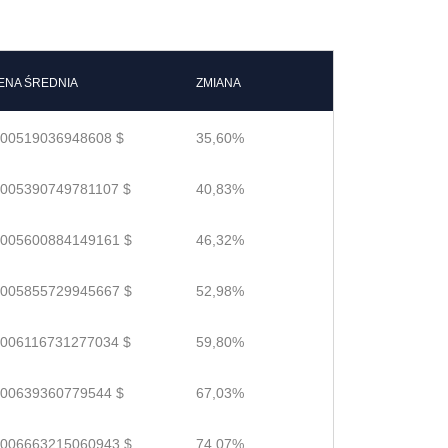
ENA ŚREDNIA
ZMIANA
.00519036948608 $
35,60%
.005390749781107 $
40,83%
.005600884149161 $
46,32%
.005855729945667 $
52,98%
.006116731277034 $
59,80%
.00639360779544 $
67,03%
.006663215060943 $
74,07%