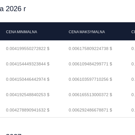
 2026 r
CENA MINIMALNA
CENA MAKSYMALNA
C
0.004199550272822 $
0.006175809224738 $
0
0.004154449323844 $
0.006109484299771 $
0
0.004150446442974 $
0.006103597710256 $
0
0.004192548840253 $
0.006165513000372 $
0
0.004278890941632 $
0.006292486678871 $
0