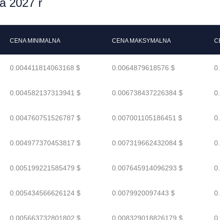
 2027 r
CENA MINIMALNA
CENA MAKSYMALNA
C
0.004411814063168 $
0.0064879618576 $
0
0.004582137313941 $
0.006738437226384 $
0
0.004760751526787 $
0.007001105186451 $
0
0.004977370453817 $
0.007319662432084 $
0
0.005199221585479 $
0.007645914096293 $
0
0.005434566626124 $
0.0079920097443 $
0
0.005663732801802 $
0.008329018826179 $
0