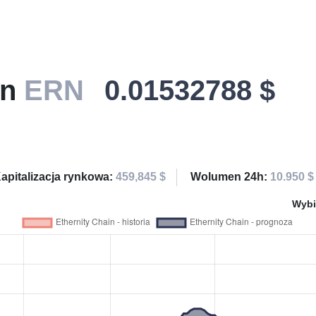
in
ERN
0.01532788 $
apitalizacja rynkowa:
459,845 $
Wolumen 24h:
10.950 $
Wybi