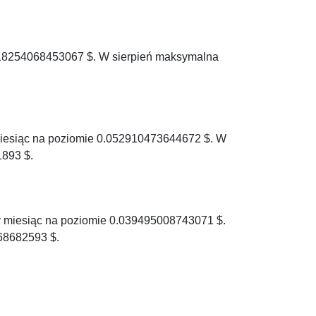
0.018254068453067 $. W sierpień maksymalna
miesiąc na poziomie 0.052910473644672 $. W
893 $.
y miesiąc na poziomie 0.039495008743071 $.
68682593 $.