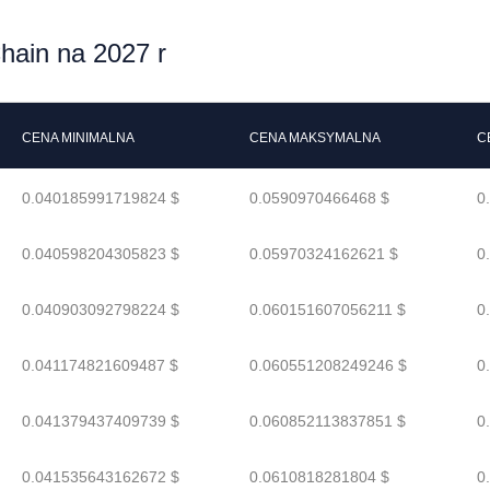
hain na 2027 r
CENA MINIMALNA
CENA MAKSYMALNA
C
0.040185991719824 $
0.0590970466468 $
0
0.040598204305823 $
0.05970324162621 $
0
0.040903092798224 $
0.060151607056211 $
0
0.041174821609487 $
0.060551208249246 $
0
0.041379437409739 $
0.060852113837851 $
0
0.041535643162672 $
0.0610818281804 $
0