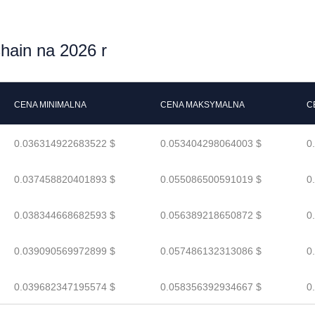
hain na 2026 r
CENA MINIMALNA
CENA MAKSYMALNA
C
0.036314922683522 $
0.053404298064003 $
0
0.037458820401893 $
0.055086500591019 $
0
0.038344668682593 $
0.056389218650872 $
0
0.039090569972899 $
0.057486132313086 $
0
0.039682347195574 $
0.058356392934667 $
0