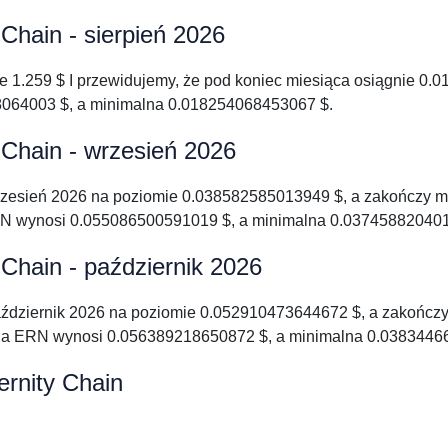
Chain - sierpień 2026
nie 1.259 $ I przewidujemy, że pod koniec miesiąca osiągnie 
64003 $, a minimalna 0.018254068453067 $.
 Chain - wrzesień 2026
wrzesień 2026 na poziomie 0.038582585013949 $, a zakończy 
 wynosi 0.055086500591019 $, a minimalna 0.037458820401
Chain - październik 2026
aździernik 2026 na poziomie 0.052910473644672 $, a zakończ
a ERN wynosi 0.056389218650872 $, a minimalna 0.0383446
rnity Chain