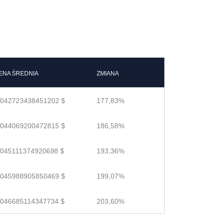
ENA ŚREDNIA
ZMIANA
.042723438451202 $
177,83%
.044069200472815 $
186,58%
.045111374920698 $
193,36%
.045988905850469 $
199,07%
.046685114347734 $
203,60%