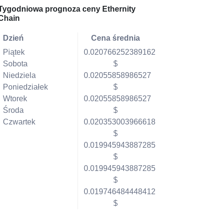
Tygodniowa prognoza ceny Ethernity
Chain
Dzień
Cena średnia
Piątek
0.020766252389162
Sobota
$
Niedziela
0.02055858986527
Poniedziałek
$
Wtorek
0.02055858986527
Środa
$
Czwartek
0.020353003966618
$
0.019945943887285
$
0.019945943887285
$
0.019746484448412
$