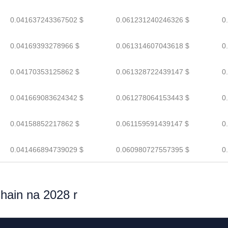
0.041637243367502 $
0.061231240246326 $
0
0.04169393278966 $
0.061314607043618 $
0
0.04170353125862 $
0.061328722439147 $
0
0.041669083624342 $
0.061278064153443 $
0
0.04158852217862 $
0.061159591439147 $
0
0.041466894739029 $
0.060980727557395 $
0
hain na 2028 r