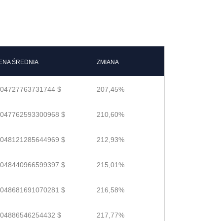
ENA ŚREDNIA
ZMIANA
.04727763731744 $
207,45%
.047762593300968 $
210,60%
.048121285644969 $
212,93%
.048440966599397 $
215,01%
.048681691070281 $
216,58%
.04886546254432 $
217,77%