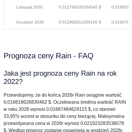
Listopad 2030
0.012786526284545 $
0.0188037
Grudzień 2030
0.012968251309156 $
0.0190709
Prognoza ceny Rain - FAQ
Jaka jest prognoza ceny Rain na rok
2022?
Przewidujemy, że do końca 2026r Rain osiągnie wartość
0.016818626830462 $. Oczekiwana średnia wartość RAIN
w roku 2026 wynosi 0.01667484629115 $, co stanowi
33,95% wzrost w stosunku do ceny bieżącej. Maksymalna
przewidywana cena w 2026r wynosi 0.021023283538078
$. Według prognoz zostanie osiągnięta w grudzień 2026r.