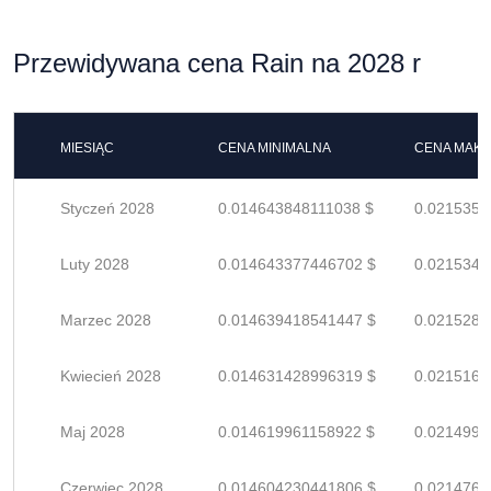
Przewidywana cena Rain na 2028 r
MIESIĄC
CENA MINIMALNA
CENA MAK
Styczeń 2028
0.014643848111038 $
0.0215350
Luty 2028
0.014643377446702 $
0.0215343
Marzec 2028
0.014639418541447 $
0.0215285
Kwiecień 2028
0.014631428996319 $
0.0215168
Maj 2028
0.014619961158922 $
0.0214999
Czerwiec 2028
0.014604230441806 $
0.0214768