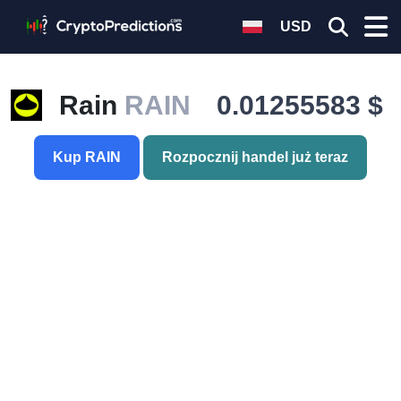
USD
Rain
RAIN
0.01255583 $
Kup RAIN
Rozpocznij handel już teraz