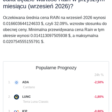
miesiącu (wrzesień 2026)?
Oczekiwana średnia cena RAIN na wrzesień 2026 wynosi
0.016603644124633 $, czyli 32.09%. wzrostw stosunku do
obecnej ceny. Minimalna przewidywana cena Rain w tym
okresie wynosi 0.014113097505938 $, a maksymalna
0.020754555155791 $.
Popularne Prognozy
24h %
1.
ADA
-2,50%
Cardano
2.
LUNC
-1,80%
Terra Luna Classic
3.
ICP
-0,80%