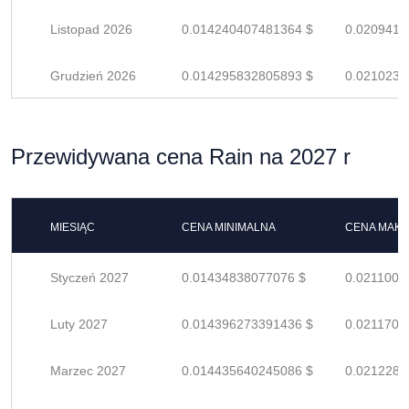
Listopad 2026
0.014240407481364 $
0.0209417
Grudzień 2026
0.014295832805893 $
0.0210232
Przewidywana cena Rain na 2027 r
MIESIĄC
CENA MINIMALNA
CENA MAK
Styczeń 2027
0.01434838077076 $
0.0211005
Luty 2027
0.014396273391436 $
0.0211709
Marzec 2027
0.014435640245086 $
0.0212288