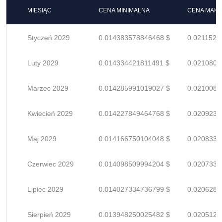
MIESIĄC
CENA MINIMALNA
CENA MAK
Styczeń 2029
0.014383578846468 $
0.0211523
Luty 2029
0.014334421811491 $
0.0210800
Marzec 2029
0.014285991019027 $
0.0210088
Kwiecień 2029
0.014227849464768 $
0.0209233
Maj 2029
0.014166750104048 $
0.0208334
Czerwiec 2029
0.014098509994204 $
0.0207331
Lipiec 2029
0.014027334736799 $
0.0206284
Sierpień 2029
0.013948250025482 $
0.0205121