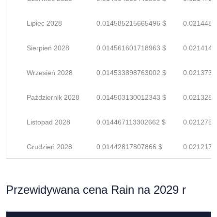
Lipiec 2028
0.014585215665496 $
0.0214488
Sierpień 2028
0.014561601718963 $
0.0214141
Wrzesień 2028
0.014533898763002 $
0.0213733
Październik 2028
0.014503130012343 $
0.0213281
Listopad 2028
0.014467113302662 $
0.0212751
Grudzień 2028
0.01442817807866 $
0.0212179
Przewidywana cena Rain na 2029 r