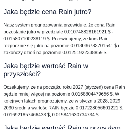
Jaka będzie cena Rain jutro?
Nasz system prognozowania przewiduje, że cena Rain
pozostanie jutro w przedziale 0.010748828161921 $ -
0.015807100238119 $. Przewidujemy, że kurs Rain
rozpocznie się jutro na poziomie 0.013036783701541 $ i
zakończy dzień na poziomie 0.01251922338859 $.
Jaka będzie wartość Rain w
przyszłości?
Oczekujemy, że na początku roku 2027 (styczeń) cena Rain
będzie mniej więcej na poziomie 0.0168804479656 $. W
kolejnych latach prognozujemy, że w styczniu 2028, 2029,
2030 średnia wartość RAIN będzie 0.017228056601221 $,
0.016921857466433 $, 0.015841630734734 $.
Jaka będzie wartość Rain w przyszłym