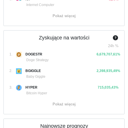
Internet Computer
Pokaż więcej
Zyskujące na wartości
24h %
1.
DOGESTR
6,679,707,61%
Doge Strategy
2.
BGIGGLE
2,398,935,49%
Baby Giggle
3.
HYPER
715,035,43%
Bitcoin Hyper
Pokaż więcej
Najnowsze prognozy