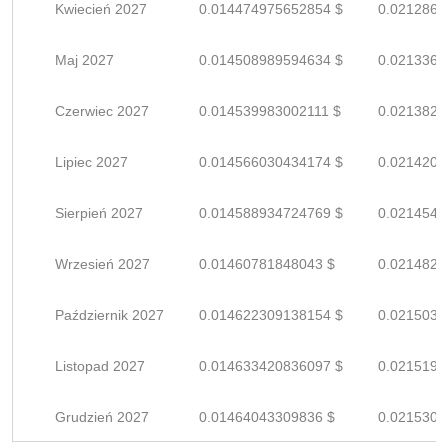
Kwiecień 2027
0.014474975652854 $
0.0212867
Maj 2027
0.014508989594634 $
0.0213367
Czerwiec 2027
0.014539983002111 $
0.0213823
Lipiec 2027
0.014566030434174 $
0.0214206
Sierpień 2027
0.014588934724769 $
0.0214543
Wrzesień 2027
0.01460781848043 $
0.0214820
Październik 2027
0.014622309138154 $
0.0215033
Listopad 2027
0.014633420836097 $
0.0215197
Grudzień 2027
0.01464043309836 $
0.0215300