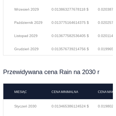
Wrzesień 2029
0.013863277678118 $
0.0203871
Październik 2029
0.013775164614375 $
0.0202575
Listopad 2029
0.013677582536405 $
0.0201140
Grudzień 2029
0.013576739214756 $
0.0199657
Przewidywana cena Rain na 2030 r
MIESIĄC
CENA MINIMALNA
CENA MAK
Styczeń 2030
0.013465386124524 $
0.0198020