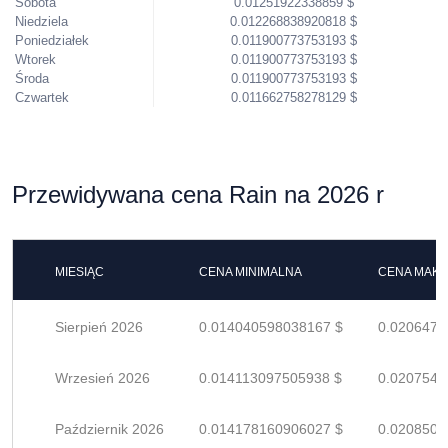
Sobota
0.01251922338859 $
Niedziela
0.012268838920818 $
Poniedziałek
0.011900773753193 $
Wtorek
0.011900773753193 $
Środa
0.011900773753193 $
Czwartek
0.011662758278129 $
Przewidywana cena Rain na 2026 r
MIESIĄC
CENA MINIMALNA
CENA MAK
Sierpień 2026
0.014040598038167 $
0.0206479
Wrzesień 2026
0.014113097505938 $
0.0207545
Październik 2026
0.014178160906027 $
0.0208502