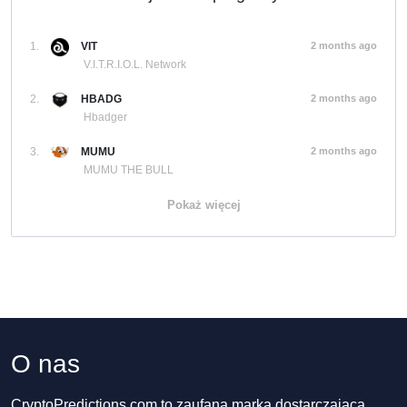
1.
VIT
2 months ago
V.I.T.R.I.O.L. Network
2.
HBADG
2 months ago
Hbadger
3.
MUMU
2 months ago
MUMU THE BULL
Pokaż więcej
O nas
CryptoPredictions.com to zaufana marka dostarczająca