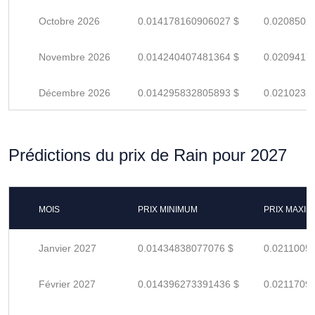
Octobre 2026
0.014178160906027 $
0.0208502
Novembre 2026
0.014240407481364 $
0.0209417
Décembre 2026
0.014295832805893 $
0.0210232
Prédictions du prix de Rain pour 2027
MOIS
PRIX MINIMUM
PRIX MAXI
Janvier 2027
0.01434838077076 $
0.0211005
Février 2027
0.014396273391436 $
0.0211709