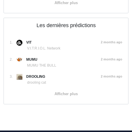
Afficher plus
Les dernières prédictions
1.
VIT
2 months ago
V.I.T.R.I.O.L. Network
2.
MUMU
2 months ago
MUMU THE BULL
3.
DROOLING
2 months ago
drooling cat
Afficher plus