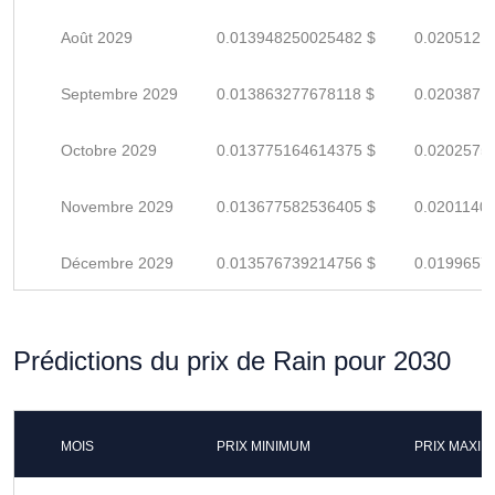
Août 2029
0.013948250025482 $
0.0205121
Septembre 2029
0.013863277678118 $
0.0203871
Octobre 2029
0.013775164614375 $
0.0202575
Novembre 2029
0.013677582536405 $
0.0201140
Décembre 2029
0.013576739214756 $
0.0199657
Prédictions du prix de Rain pour 2030
MOIS
PRIX MINIMUM
PRIX MAXI