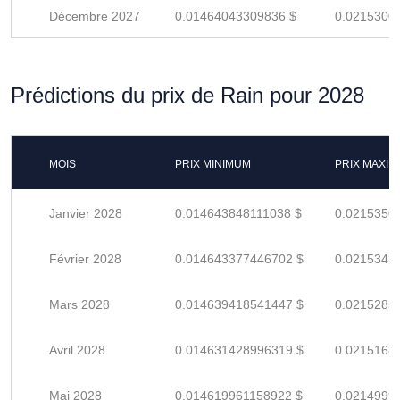
Décembre 2027
0.01464043309836 $
0.0215300
Prédictions du prix de Rain pour 2028
MOIS
PRIX MINIMUM
PRIX MAXI
Janvier 2028
0.014643848111038 $
0.0215350
Février 2028
0.014643377446702 $
0.0215343
Mars 2028
0.014639418541447 $
0.0215285
Avril 2028
0.014631428996319 $
0.0215168
Mai 2028
0.014619961158922 $
0.0214999