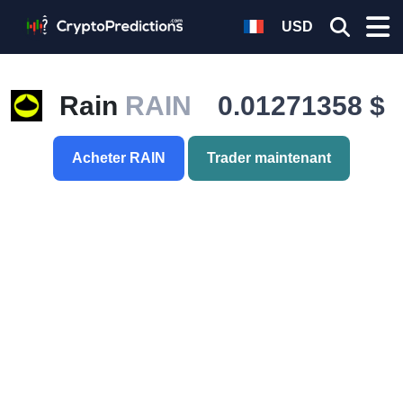
USD
Rain
RAIN
0.01271358 $
Acheter RAIN
Trader maintenant