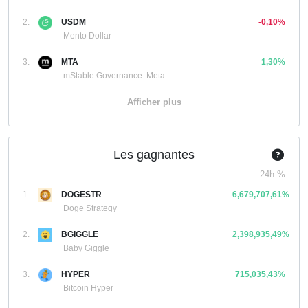
2.
USDM
-0,10%
Mento Dollar
3.
MTA
1,30%
mStable Governance: Meta
Afficher plus
Les gagnantes
24h %
1.
DOGESTR
6,679,707,61%
Doge Strategy
2.
BGIGGLE
2,398,935,49%
Baby Giggle
3.
HYPER
715,035,43%
Bitcoin Hyper