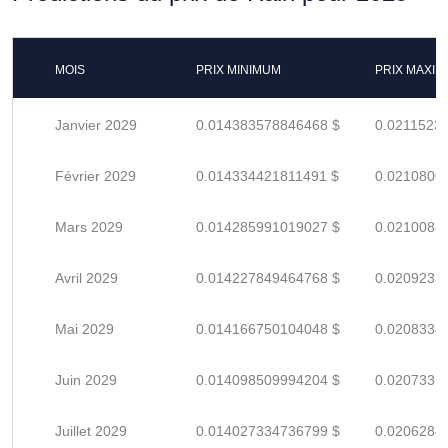
MOIS
PRIX MINIMUM
PRIX MAXI
Janvier 2029
0.014383578846468 $
0.0211523
Février 2029
0.014334421811491 $
0.0210800
Mars 2029
0.014285991019027 $
0.0210088
Avril 2029
0.014227849464768 $
0.0209233
Mai 2029
0.014166750104048 $
0.0208334
Juin 2029
0.014098509994204 $
0.0207331
Juillet 2029
0.014027334736799 $
0.0206284