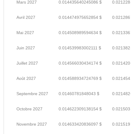
Mars 2027
0.014435640245086 $
0.0212288
Avril 2027
0.014474975652854 $
0.0212867
Mai 2027
0.014508989594634 $
0.0213367
Juin 2027
0.014539983002111 $
0.0213823
Juillet 2027
0.014566030434174 $
0.0214206
Août 2027
0.014588934724769 $
0.0214543
Septembre 2027
0.01460781848043 $
0.0214820
Octobre 2027
0.014622309138154 $
0.0215033
Novembre 2027
0.014633420836097 $
0.0215197