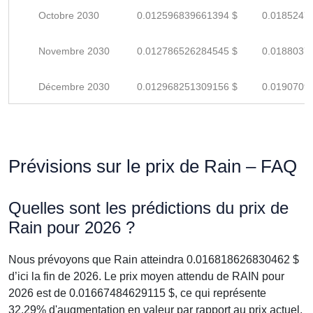
Octobre 2030
0.012596839661394 $
0.0185247
Novembre 2030
0.012786526284545 $
0.0188037
Décembre 2030
0.012968251309156 $
0.0190709
Prévisions sur le prix de Rain – FAQ
Quelles sont les prédictions du prix de
Rain pour 2026 ?
Nous prévoyons que Rain atteindra 0.016818626830462 $
d’ici la fin de 2026. Le prix moyen attendu de RAIN pour
2026 est de 0.01667484629115 $, ce qui représente
32,29% d'augmentation en valeur par rapport au prix actuel.