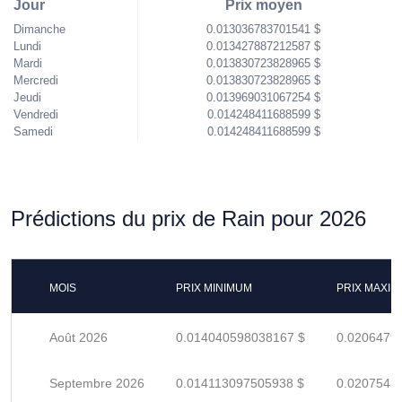
Jour
Prix moyen
Dimanche
0.013036783701541 $
Lundi
0.013427887212587 $
Mardi
0.013830723828965 $
Mercredi
0.013830723828965 $
Jeudi
0.013969031067254 $
Vendredi
0.014248411688599 $
Samedi
0.014248411688599 $
Prédictions du prix de Rain pour 2026
MOIS
PRIX MINIMUM
PRIX MAXI
Août 2026
0.014040598038167 $
0.0206479
Septembre 2026
0.014113097505938 $
0.0207545