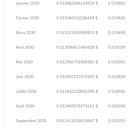
Janvier 2030
0.013465386124524 $
0.0198020
Février 2030
0.013346311536434 $
0.0196269
Mars 2030
0.013231692569923 $
0.0194583
Avril 2030
0.013096617469428 $
0.0192597
Mai 2030
0.012956759308381 $
0.0190540
Juin 2030
0.012802237970265 $
0.0188268
Juillet 2030
0.012642220841398 $
0.0185915
Août 2030
0.012465076574151 $
0.0183309
Septembre 2030
0.012412016629647 $
0.0182529