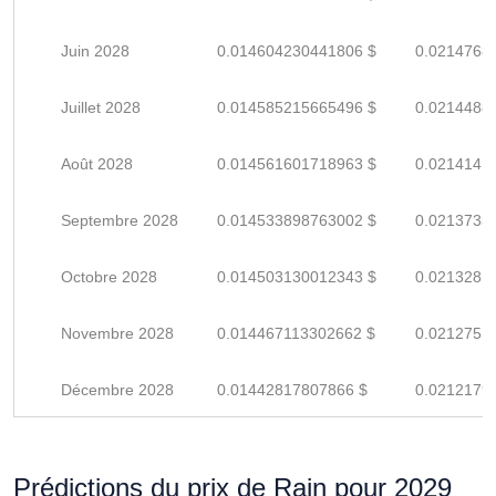
Juin 2028
0.014604230441806 $
0.0214768
Juillet 2028
0.014585215665496 $
0.0214488
Août 2028
0.014561601718963 $
0.0214141
Septembre 2028
0.014533898763002 $
0.0213733
Octobre 2028
0.014503130012343 $
0.0213281
Novembre 2028
0.014467113302662 $
0.0212751
Décembre 2028
0.01442817807866 $
0.0212179
Prédictions du prix de Rain pour 2029