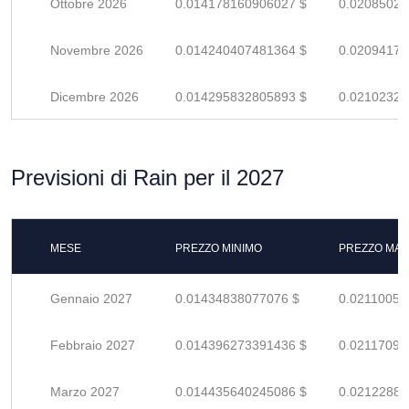
Ottobre 2026
0.014178160906027 $
0.02085023
Novembre 2026
0.014240407481364 $
0.02094177
Dicembre 2026
0.014295832805893 $
0.02102328
Previsioni di Rain per il 2027
MESE
PREZZO MINIMO
PREZZO MAS
Gennaio 2027
0.01434838077076 $
0.02110055
Febbraio 2027
0.014396273391436 $
0.02117099
Marzo 2027
0.014435640245086 $
0.02122888