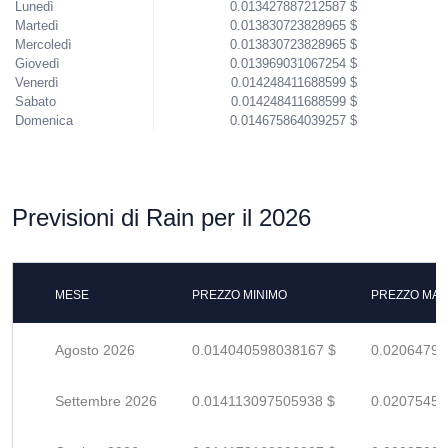
Lunedì
0.013427887212587 $
Martedì
0.013830723828965 $
Mercoledì
0.013830723828965 $
Giovedì
0.013969031067254 $
Venerdì
0.014248411688599 $
Sabato
0.014248411688599 $
Domenica
0.014675864039257 $
Previsioni di Rain per il 2026
MESE
PREZZO MINIMO
PREZZO MAS
Agosto 2026
0.014040598038167 $
0.02064793
Settembre 2026
0.014113097505938 $
0.02075455