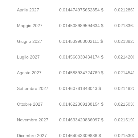
Aprile 2027
0.014474975652854 $
0.02128672
Maggio 2027
0.014508989594634 $
0.02133674
Giugno 2027
0.014539983002111 $
0.02138232
Luglio 2027
0.014566030434174 $
0.02142063
Agosto 2027
0.014588934724769 $
0.02145431
Settembre 2027
0.01460781848043 $
0.02148208
Ottobre 2027
0.014622309138154 $
0.02150339
Novembre 2027
0.014633420836097 $
0.02151973
Dicembre 2027
0.01464043309836 $
0.02153004