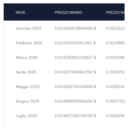
MESE
PREZZO MINIMO
PREZZO MAS
Gennaio 2029
0.014383578846468 $
0.02115232
Febbraio 2029
0.014334421811491 $
0.02108003
Marzo 2029
0.014285991019027 $
0.02100881
Aprile 2029
0.014227849464768 $
0.02092330
Maggio 2029
0.014166750104048 $
0.02083345
Giugno 2029
0.014098509994204 $
0.02073310
Luglio 2029
0.014027334736799 $
0.02062843