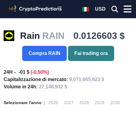
USD
Rain
RAIN
0.0126603 $
Compra RAIN
Fai trading ora
24H
-01 $
(-0,50%)
Capitalizzazione di mercato:
9,071,665,923 $
Volume in 24h:
27,148,932 $
Selezionare l'anno
2026
2027
2028
2029
2030