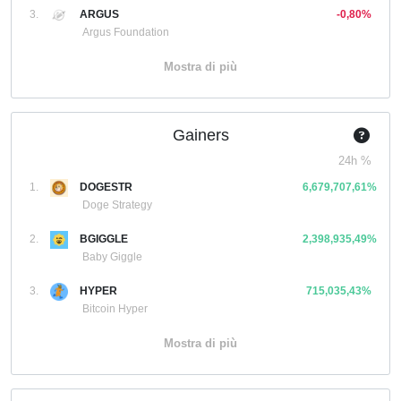
3.
ARGUS
-0,80%
Argus Foundation
Mostra di più
Gainers
24h %
1.
DOGESTR
6,679,707,61%
Doge Strategy
2.
BGIGGLE
2,398,935,49%
Baby Giggle
3.
HYPER
715,035,43%
Bitcoin Hyper
Mostra di più