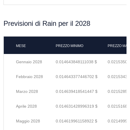
Previsioni di Rain per il 2028
MESE
PREZZO MINIMO
PREZZO MAS
Gennaio 2028
0.014643848111038 $
0.02153507
Febbraio 2028
0.014643377446702 $
0.02153437
Marzo 2028
0.014639418541447 $
0.02152855
Aprile 2028
0.014631428996319 $
0.02151680
Maggio 2028
0.014619961158922 $
0.02149994