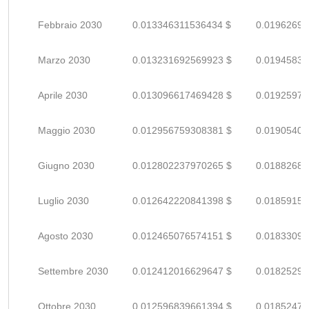
Febbraio 2030
0.013346311536434 $
0.01962692
Marzo 2030
0.013231692569923 $
0.01945837
Aprile 2030
0.013096617469428 $
0.01925973
Maggio 2030
0.012956759308381 $
0.01905405
Giugno 2030
0.012802237970265 $
0.01882682
Luglio 2030
0.012642220841398 $
0.01859150
Agosto 2030
0.012465076574151 $
0.01833099
Settembre 2030
0.012412016629647 $
0.01825296
Ottobre 2030
0.012596839661394 $
0.01852476