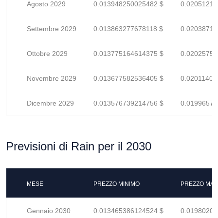
Agosto 2029
0.013948250025482 $
0.02051213
Settembre 2029
0.013863277678118 $
0.02038717
Ottobre 2029
0.013775164614375 $
0.02025759
Novembre 2029
0.013677582536405 $
0.02011409
Dicembre 2029
0.013576739214756 $
0.01996579
Previsioni di Rain per il 2030
MESE
PREZZO MINIMO
PREZZO MAS
Gennaio 2030
0.013465386124524 $
0.01980203