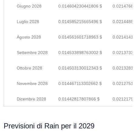
Giugno 2028
0.014604230441806 $
0.02147680
Luglio 2028
0.014585215665496 $
0.02144884
Agosto 2028
0.014561601718963 $
0.02141412
Settembre 2028
0.014533898763002 $
0.02137338
Ottobre 2028
0.014503130012343 $
0.02132813
Novembre 2028
0.014467113302662 $
0.02127516
Dicembre 2028
0.01442817807866 $
0.02121790
Previsioni di Rain per il 2029