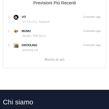
Previsioni Più Recenti
1.
VIT
2 months ago
V.I.T.R.I.O.L. Network
2.
MUMU
2 months ago
MUMU THE BULL
3.
DROOLING
2 months ago
drooling cat
Mostra di più
Chi siamo